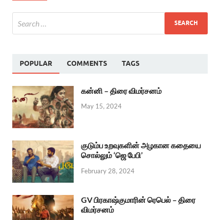
POPULAR
COMMENTS
TAGS
கன்னி – திரை விமர்சனம்
May 15, 2024
குடும்ப உறவுகளின் அழகான கதையை
சொல்லும் ‘ஜெ பேபி’
February 28, 2024
GV பிரகாஷ்குமாரின் ரெபெல் – திரை
விமர்சனம்