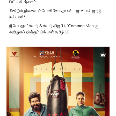
DC – விமர்சனம்!
மீண்டும் இணையும் டொவினோ தாமஸ் – ஜான்பால் ஜார்ஜ்
கூட்டணி!
ஜியோ ஹாட்ஸ்டார் & ஸ்டார் விஜயில் ‘Common Man’-ஐ
அறிமுகப்படுத்தும் பிக் பாஸ் தமிழ் 10!