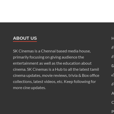
ABOUT US
ச
SK Cinemas is a Chennai based media house,
ச
primarily focusing on giving audience the
entertainment as well as the education about
க
cinema. SK Cinemas is a Hub to all the latest tamil
வ
cinema updates, movie reviews, trivia & Box office
collections, latest videos, etc. Keep following for
ச
more cine updates.
A
P