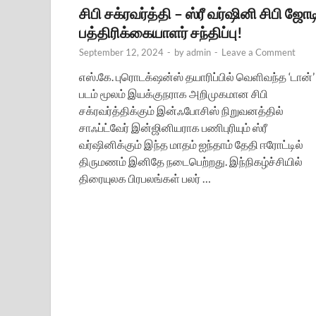
சிபி சக்ரவர்த்தி – ஸ்ரீ வர்ஷினி சிபி ஜோட
பத்திரிக்கையாளர் சந்திப்பு!
September 12, 2024
-
by
admin
-
Leave a Comment
எஸ்.கே. புரொடக்‌ஷன்ஸ் தயாரிப்பில் வெளிவந்த ‘டான்’
படம் மூலம் இயக்குநராக அறிமுகமான சிபி
சக்ரவர்த்திக்கும் இன்ஃபோசிஸ் நிறுவனத்தில்
சாஃப்ட்வேர் இன்ஜினியராக பணிபுரியும் ஸ்ரீ
வர்ஷினிக்கும் இந்த மாதம் ஐந்தாம் தேதி ஈரோட்டில்
திருமணம் இனிதே நடைபெற்றது. இந்நிகழ்ச்சியில்
திரையுலக பிரபலங்கள் பலர் …