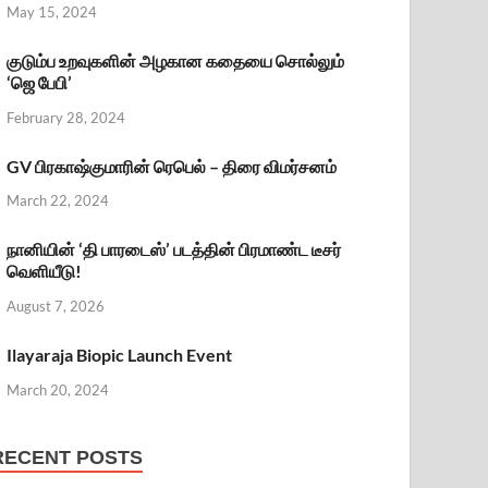
May 15, 2024
குடும்ப உறவுகளின் அழகான கதையை சொல்லும்
‘ஜெ பேபி’
February 28, 2024
GV பிரகாஷ்குமாரின் ரெபெல் – திரை விமர்சனம்
March 22, 2024
நானியின் ‘தி பாரடைஸ்’ படத்தின் பிரமாண்ட டீசர்
வெளியீடு!
August 7, 2026
Ilayaraja Biopic Launch Event
March 20, 2024
RECENT POSTS