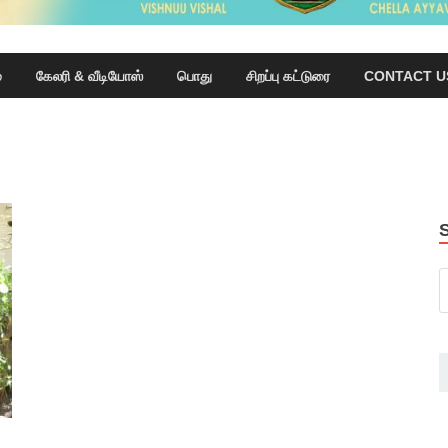
்
கேலரி & வீடியோஸ்
பொது
சிறப்பு கட்டுரை
CONTACT U