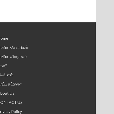
Home
ினிமா செய்திகள்
ினிமா விமர்சனம்
ேலரி
ீடியோஸ்
ிறப்பு கட்டுரை
bout Us
CONTACT US
rivacy Policy