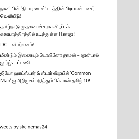
நானியின் ‘தி பாரடைஸ்’ படத்தின் பிரமாண்ட டீசர்
வெளியீடு!
தமிழ்நாடு முதலமைச்சராக சிறப்புக்
கதாபாத்திரத்தில் நடித்துள்ள H.ராஜா!
DC – விமர்சனம்!
மீண்டும் இணையும் டொவினோ தாமஸ் – ஜான்பால்
ஜார்ஜ் கூட்டணி!
ஜியோ ஹாட்ஸ்டார் & ஸ்டார் விஜயில் ‘Common
Man’-ஐ அறிமுகப்படுத்தும் பிக் பாஸ் தமிழ் 10!
weets by skcinemas24