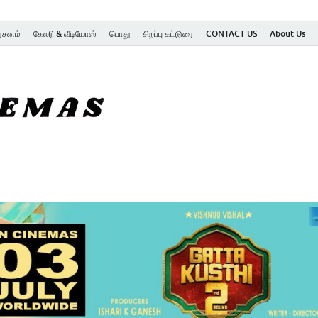
ர்சனம்
கேலரி & வீடியோஸ்
பொது
சிறப்பு கட்டுரை
CONTACT US
About Us
SK Cinemas