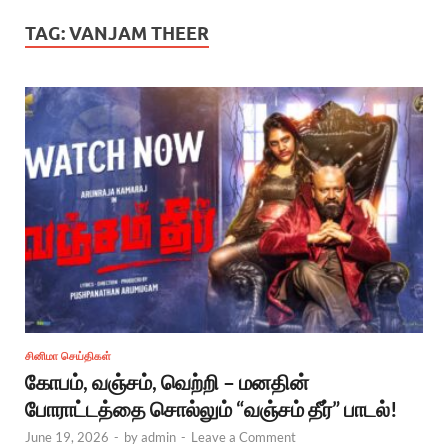
TAG:
VANJAM THEER
சினிமா செய்திகள்
கோபம், வஞ்சம், வெற்றி – மனதின்
போராட்டத்தை சொல்லும் “வஞ்சம் தீர்” பாடல்!
June 19, 2026
-
by
admin
-
Leave a Comment