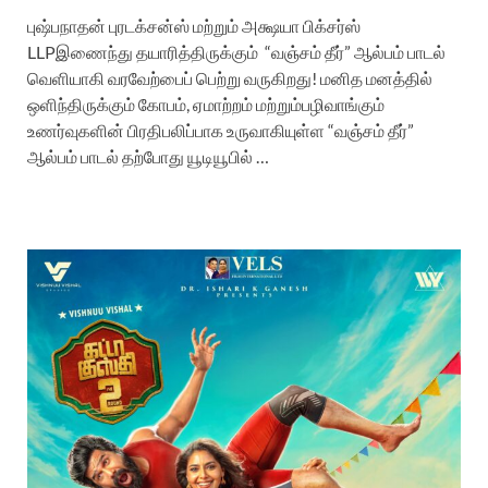
புஷ்பநாதன் புரடக்சன்ஸ் மற்றும் அக்ஷயா பிக்சர்ஸ்
LLPஇணைந்து தயாரித்திருக்கும் “வஞ்சம் தீர்” ஆல்பம் பாடல்
வெளியாகி வரவேற்பைப் பெற்று வருகிறது! மனித மனத்தில்
ஒளிந்திருக்கும் கோபம், ஏமாற்றம் மற்றும்பழிவாங்கும்
உணர்வுகளின் பிரதிபலிப்பாக உருவாகியுள்ள “வஞ்சம் தீர்”
ஆல்பம் பாடல் தற்போது யூடியூபில் …