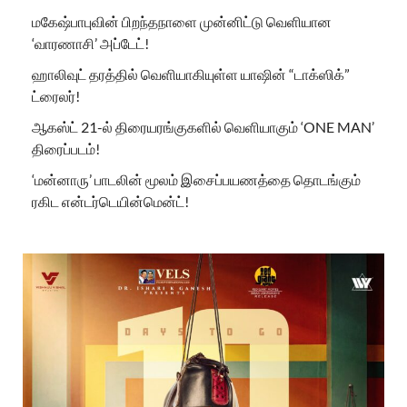
மகேஷ்பாபுவின் பிறந்தநாளை முன்னிட்டு வெளியான
‘வாரணாசி’ அப்டேட்!
ஹாலிவுட் தரத்தில் வெளியாகியுள்ள யாஷின் “டாக்ஸிக்”
ட்ரைலர்!
ஆகஸ்ட் 21-ல் திரையரங்குகளில் வெளியாகும் ‘ONE MAN’
திரைப்படம்!
‘மன்னாரு’ பாடலின் மூலம் இசைப்பயணத்தை தொடங்கும்
ரகிட என்டர்டெயின்மென்ட்!