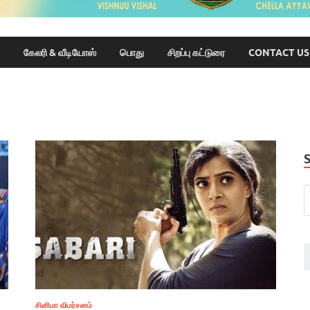
கேலரி & வீடியோஸ்
பொது
சிறப்பு கட்டுரை
CONTACT US
சினிமா விமர்சனம்