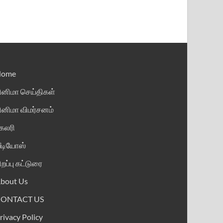
Home
ினிமா செய்திகள்
ினிமா விமர்சனம்
ேலரி
ீடியோஸ்
ிறப்பு கட்டுரை
bout Us
CONTACT US
rivacy Policy