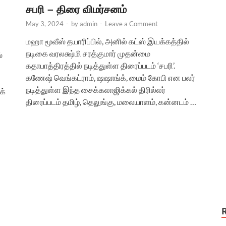
சபரி – திரை விமர்சனம்
May 3, 2024
-
by
admin
-
Leave a Comment
மஹா மூவீஸ் தயாரிப்பில், அனில் கட்ஸ் இயக்கத்தில்
நடிகை வரலக்ஷ்மி சரத்குமார் முதன்மை
்
கதாபாத்திரத்தில் நடித்துள்ள திரைப்படம் ‘சபரி’.
கணேஷ் வெங்கட்ராம், ஷஷாங்க், மைம் கோபி என பலர்
நடித்துள்ள இந்த சைக்கலாஜிக்கல் திரில்லர்
க்
திரைப்படம் தமிழ், தெலுங்கு, மலையாளம், கன்னடம் …