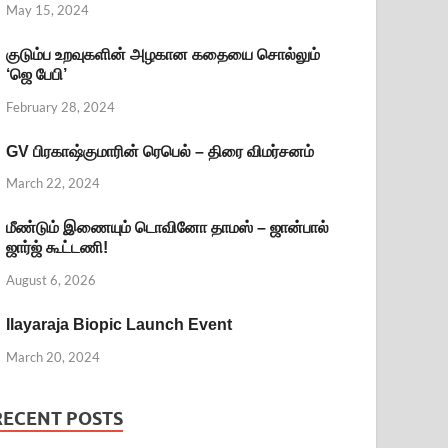
May 15, 2024
குடும்ப உறவுகளின் அழகான கதையை சொல்லும்
‘ஜெ பேபி’
February 28, 2024
GV பிரகாஷ்குமாரின் ரெபெல் – திரை விமர்சனம்
March 22, 2024
மீண்டும் இணையும் டொவினோ தாமஸ் – ஜான்பால்
ஜார்ஜ் கூட்டணி!
August 6, 2026
Ilayaraja Biopic Launch Event
March 20, 2024
RECENT POSTS