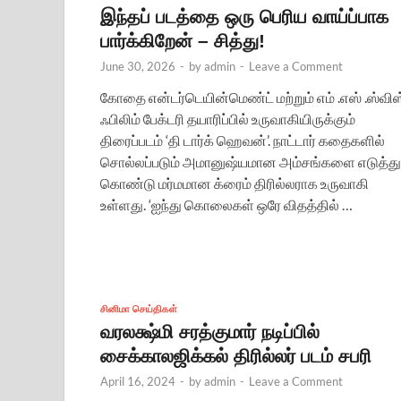
இந்தப் படத்தை ஒரு பெரிய வாய்ப்பாக
பார்க்கிறேன் – சித்து!
June 30, 2026
-
by
admin
-
Leave a Comment
கோதை என்டர்டெயின்மெண்ட் மற்றும் எம் .எஸ் .ஸ்விஸ
ஃபிலிம் பேக்டரி தயாரிப்பில் உருவாகியிருக்கும்
திரைப்படம் ‘தி டார்க் ஹெவன்’. நாட்டார் கதைகளில்
சொல்லப்படும் அமானுஷ்யமான அம்சங்களை எடுத்து
கொண்டு மர்மமான க்ரைம் திரில்லராக உருவாகி
உள்ளது. ‘ஐந்து கொலைகள் ஒரே விதத்தில் …
சினிமா செய்திகள்
வரலக்ஷ்மி சரத்குமார் நடிப்பில்
சைக்காலஜிக்கல் திரில்லர் படம் சபரி
April 16, 2024
-
by
admin
-
Leave a Comment