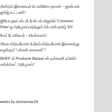
மீண்டும் இணையும் டொவினோ தாமஸ் – ஜான்பால்
ஜார்ஜ் கூட்டணி!
ஜியோ ஹாட்ஸ்டார் & ஸ்டார் விஜயில் ‘Common
Man’-ஐ அறிமுகப்படுத்தும் பிக் பாஸ் தமிழ் 10!
போட்டோகிராபர் – விமர்சனம்!
பிர்லா ஸ்டுடியோஸ் & நீலம் ஸ்டுடியோஸ் இணைந்து
வழங்கும் “மக்கள் காவலன்”!
BISFF-ல் Producer Bazaar-ன் டிஸ்கவரி ஃபிலிம்
மார்க்கெட் அறிமுகம்!
weets by skcinemas24