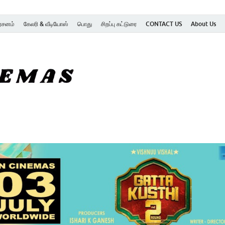
ர்சனம்
கேலரி & வீடியோஸ்
பொது
சிறப்பு கட்டுரை
CONTACT US
About Us
SK Cinemas