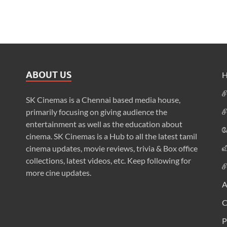
ABOUT US
ச
SK Cinemas is a Chennai based media house,
ச
primarily focusing on giving audience the
entertainment as well as the education about
க
cinema. SK Cinemas is a Hub to all the latest tamil
வ
cinema updates, movie reviews, trivia & Box office
collections, latest videos, etc. Keep following for
ச
more cine updates.
A
P