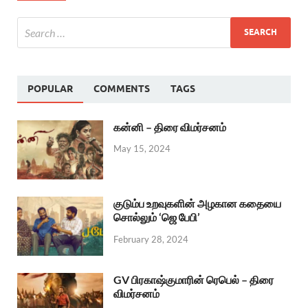
POPULAR
COMMENTS
TAGS
கன்னி – திரை விமர்சனம்
May 15, 2024
குடும்ப உறவுகளின் அழகான கதையை
சொல்லும் ‘ஜெ பேபி’
February 28, 2024
GV பிரகாஷ்குமாரின் ரெபெல் – திரை
விமர்சனம்