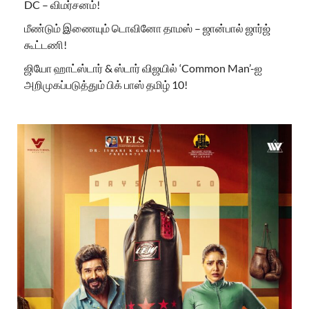
DC – விமர்சனம்!
மீண்டும் இணையும் டொவினோ தாமஸ் – ஜான்பால் ஜார்ஜ்
கூட்டணி!
ஜியோ ஹாட்ஸ்டார் & ஸ்டார் விஜயில் ‘Common Man’-ஐ
அறிமுகப்படுத்தும் பிக் பாஸ் தமிழ் 10!