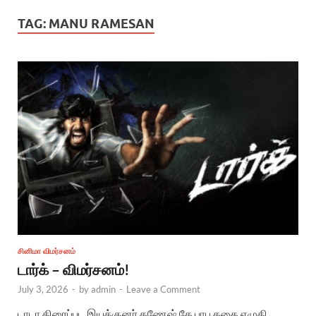
TAG:
MANU RAMESAN
சினிமா விமர்சனம்
டார்க் – விமர்சனம்!
July 3, 2026
-
by
admin
-
Leave a Comment
டாடா திரைப்பட இயக்குனர் கணேஷ் கே பாபு கதை எழுதி,