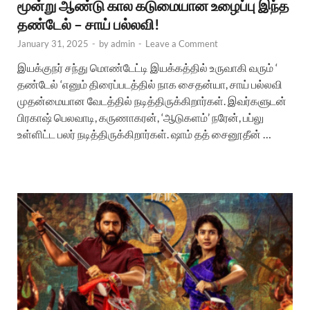
மூன்று ஆண்டு கால கடுமையான உழைப்பு இந்த
தண்டேல் – சாய் பல்லவி!
January 31, 2025
-
by
admin
-
Leave a Comment
இயக்குநர் சந்து மொண்டேட்டி இயக்கத்தில் உருவாகி வரும் ‘
தண்டேல் ‘எனும் திரைப்படத்தில் நாக சைதன்யா, சாய் பல்லவி
முதன்மையான வேடத்தில் நடித்திருக்கிறார்கள். இவர்களுடன்
பிரகாஷ் பெலவாடி, கருணாகரன், ‘ஆடுகளம்’ நரேன், பப்லு
உள்ளிட்ட பலர் நடித்திருக்கிறார்கள். ஷாம் தத் சைனூதீன் …