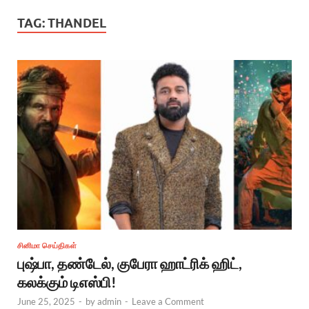
TAG:
THANDEL
சினிமா செய்திகள்
புஷ்பா, தண்டேல், குபேரா ஹாட்ரிக் ஹிட்,
கலக்கும் டிஎஸ்பி!
June 25, 2025
-
by
admin
-
Leave a Comment