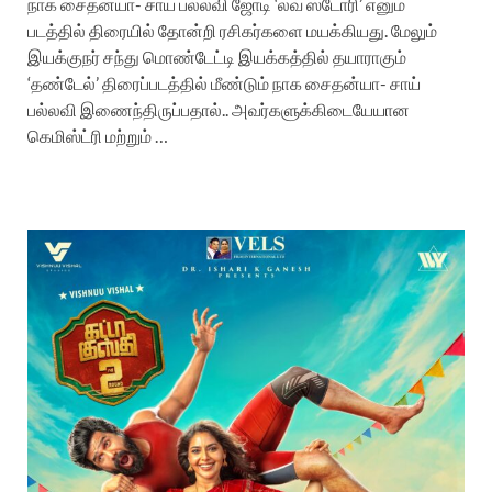
நாக சைதன்யா- சாய் பல்லவி ஜோடி ‘லவ் ஸ்டோரி’ எனும்
படத்தில் திரையில் தோன்றி ரசிகர்களை மயக்கியது. மேலும்
இயக்குநர் சந்து மொண்டேட்டி இயக்கத்தில் தயாராகும்
‘தண்டேல்’ திரைப்படத்தில் மீண்டும் நாக சைதன்யா- சாய்
பல்லவி இணைந்திருப்பதால்.. அவர்களுக்கிடையேயான
கெமிஸ்ட்ரி மற்றும் …