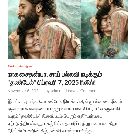
சினிமா செய்திகள்
நாக சைதன்யா, சாய் பல்லவி நடிக்கும்
“தண்டேல்” பிப்ரவரி 7, 2025 ரிலீஸ்!
November 6, 2024
-
by
admin
-
Leave a Comment
இயக்குநர் சந்து மொண்டேடி இயக்கத்தில் முன்னணி இளம்
நடிகர் நாக சைதன்யா மற்றும் சாய் பல்லவி நடிப்பில் உருவாகி
வரும் “தண்டேல்” திரைப்படம் பெரும் எதிர்பார்ப்பை
ஏற்படுத்தியுள்ளது. புகழ்மிக்க தயாரிப்பு நிறுவனமான கீதா
ஆர்ட்ஸ் பேனரின் கீழ், பன்னி வாஸ் தயாரித்து …