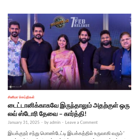
சினிமா செய்திகள்
டைட்டானிக்காகவே இருந்தாலும் அதற்குள் ஒரு
லவ் ஸ்டோரி தேவை – கார்த்தி!
January 31, 2025
-
by
admin
-
Leave a Comment
இயக்குநர் சந்து மொண்டேட்டி இயக்கத்தில் உருவாகி வரும் ‘