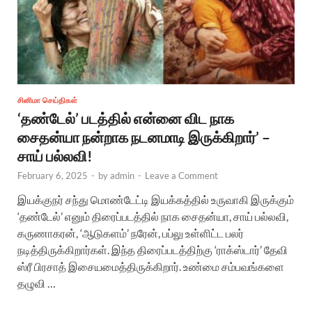
சினிமா செய்திகள்
‘தண்டேல்’ படத்தில் என்னை விட நாக
சைதன்யா நன்றாக நடனமாடி இருக்கிறார்’ –
சாய் பல்லவி!
February 6, 2025
-
by
admin
-
Leave a Comment
இயக்குநர் சந்து மொண்டேட்டி இயக்கத்தில் உருவாகி இருக்கும்
‘தண்டேல்’ எனும் திரைப்படத்தில் நாக சைதன்யா, சாய் பல்லவி,
கருணாகரன், ‘ஆடுகளம்’ நரேன், பப்லு உள்ளிட்ட பலர்
நடித்திருக்கிறார்கள். இந்த திரைப்படத்திற்கு ‘ராக்ஸ்டார்’ தேவி
ஸ்ரீ பிரசாத் இசையமைத்திருக்கிறார். உண்மை சம்பவங்களை
தழுவி …