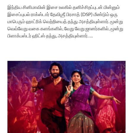
இந்திய சினிமாவின் இசை உலகில் தனிச்சிறப்புடன் மின்னும்
இசைப்புயல் ராக்ஸ்டார் தேவிஶ்ரீ பிரசாத் (DSP) மீண்டும் ஒரு
மாபெரும் ஹாட்ரிக் வெற்றியைத் தந்து அசத்தியுள்ளார். மூன்று
வெவ்வேறு வகை களங்களில், வேறு வேறு ஜானர்களில், மூன்று
பிளாக்பஸ்டர் ஹிட்ஸ் தந்து, அசத்தியுள்ளார். …