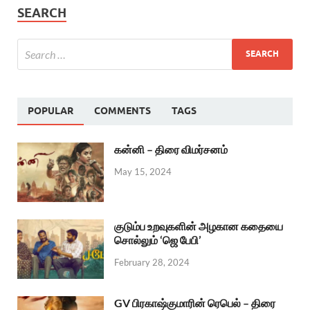
SEARCH
POPULAR
COMMENTS
TAGS
கன்னி – திரை விமர்சனம்
May 15, 2024
குடும்ப உறவுகளின் அழகான கதையை
சொல்லும் ‘ஜெ பேபி’
February 28, 2024
GV பிரகாஷ்குமாரின் ரெபெல் – திரை