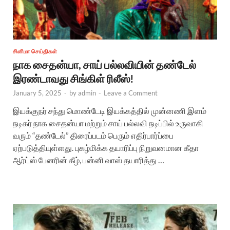
சினிமா செய்திகள்
நாக சைதன்யா, சாய் பல்லவியின் தண்டேல்
இரண்டாவது சிங்கிள் ரிலீஸ்!
January 5, 2025
-
by
admin
-
Leave a Comment
இயக்குநர் சந்து மொண்டேடி இயக்கத்தில் முன்னணி இளம்
நடிகர் நாக சைதன்யா மற்றும் சாய் பல்லவி நடிப்பில் உருவாகி
வரும் “தண்டேல்” திரைப்படம் பெரும் எதிர்பார்ப்பை
ஏற்படுத்தியுள்ளது. புகழ்மிக்க தயாரிப்பு நிறுவனமான கீதா
ஆர்ட்ஸ் பேனரின் கீழ், பன்னி வாஸ் தயாரித்து …