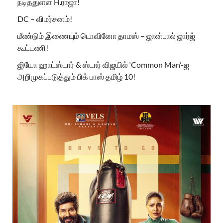
நடித்துள்ள H.ராஜா!
DC – விமர்சனம்!
மீண்டும் இணையும் டொவினோ தாமஸ் – ஜான்பால் ஜார்ஜ்
கூட்டணி!
ஜியோ ஹாட்ஸ்டார் & ஸ்டார் விஜயில் ‘Common Man’-ஐ
அறிமுகப்படுத்தும் பிக் பாஸ் தமிழ் 10!