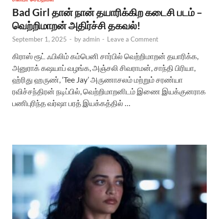
Bad Girl தான் நான் தயாரிக்கிற கடைசி படம் –
வெற்றிமாறன் அதிர்ச்சி தகவல்!
September 1, 2025
-
by
admin
-
Leave a Comment
கிராஸ் ரூட் ஃபிலிம் கம்பெனி சார்பில் வெற்றிமாறன் தயாரிக்க,
அனுராக் கஷயாப் வழங்க, அஞ்சலி சிவராமன், சாந்தி பிரியா,
ஹ்ரிது ஹருண், ‘Tee Jay’ அருணாசலம் மற்றும் சரண்யா
ரவிச்சந்திரன் நடிப்பில், வெற்றிமாறனிடம் இணை இயக்குனராக
பணிபுரிந்த வர்ஷா பரத் இயக்கத்தில் …