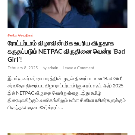
சினிமா செய்திகள்
ரோட்டர்டாம் விழாவின் மிக உயரிய விருதாக
கருதப்படும் NETPAC விருதினை வென்ற ‘Bad
Girl’!
February 8, 2025
-
by
admin
-
Leave a Comment
இயக்குனர் வர்ஷா பாரத்தின் முதல் திரைப்படமான ‘Bad Girl’,
சர்வதேச திரைப்பட விழா ராட்டர்டாம் (ஐ. எஃப். எஃப். ஆர்) 2025
இல் NETPAC விருதை வென்றுள்ளது. இது தமிழ்
திரையுலகிற்கும், உலகெங்கிலும் உள்ள சினிமா ரசிகர்களுக்கும்
மிகுந்த பெருமை சேர்க்கும் …