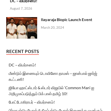
DC – விமர்சனம்!
August 7, 2026
Ilayaraja Biopic Launch Event
March 20, 2024
RECENT POSTS
DC – விமர்சனம்!
மீண்டும் இணையும் டொவினோ தாமஸ் – ஜான்பால் ஜார்ஜ்
கூட்டணி!
ஜியோ ஹாட்ஸ்டார் & ஸ்டார் விஜயில் ‘Common Man’-ஐ
அறிமுகப்படுத்தும் பிக் பாஸ் தமிழ் 10!
போட்டோகிராபர் – விமர்சனம்!
பிர்லா ஸ்டுடியோஸ் & நீலம் ஸ்டுடியோஸ் இணைந்து வழங்கும்