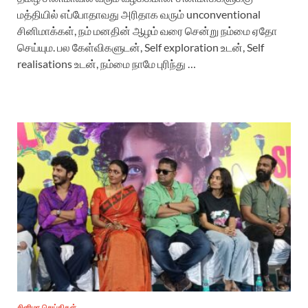
மத்தியில் எப்போதாவது அரிதாக வரும் unconventional
சினிமாக்கள், நம் மனதின் ஆழம் வரை சென்று நம்மை ஏதோ
செய்யும. பல கேள்விகளுடன், Self exploration உடன், Self
realisations உடன், நம்மை நாமே புரிந்து …
சினிமா செய்திகள்