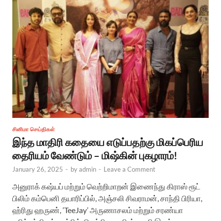
சினிமா செய்திகள்
இந்த மாதிரி கதையை எடுப்பதற்கு மிகப்பெரிய
தைரியம் வேண்டும் – மிஷ்கின் புகழாரம்!
January 26, 2025
-
by
admin
-
Leave a Comment
அனுராக் கஷ்யப் மற்றும் வெற்றிமாறன் இணைந்து கிராஸ் ரூட்
பிலிம் கம்பெனி தயாரிப்பில், அஞ்சலி சிவராமன், சாந்தி பிரியா,
ஹ்ரிது ஹருண், ‘TeeJay’ அருணாசலம் மற்றும் சரண்யா