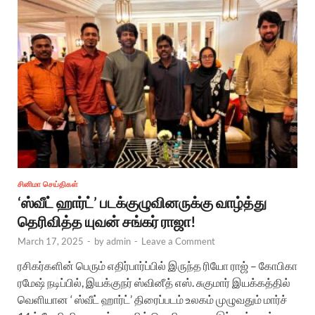
சினிமா செய்திகள்
‘ஸ்வீட் ஹார்ட்’ படக்குழுவினருக்கு வாழ்த்து
தெரிவித்த யுவன் சங்கர் ராஜா!
March 17, 2025
-
by
admin
-
Leave a Comment
ரசிகர்களின் பெரும் எதிர்பார்ப்பில் இருந்த ரியோ ராஜ் – கோபிகா
ரமேஷ் நடிப்பில், இயக்குநர் ஸ்வினீத் எஸ். சுகுமார் இயக்கத்தில்
வெளியான ‘ ஸ்வீட் ஹார்ட்’ திரைப்படம் உலகம் முழுவதும் மார்ச்