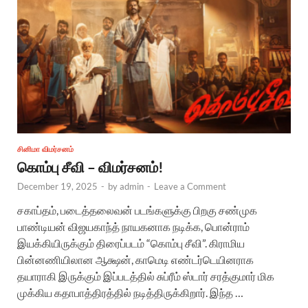
சினிமா விமர்சனம்
கொம்பு சீவி – விமர்சனம்!
December 19, 2025
-
by
admin
-
Leave a Comment
சகாப்தம், படைத்தலைவன் படங்களுக்கு பிறகு சண்முக
பாண்டியன் விஜயகாந்த் நாயகனாக நடிக்க, பொன்ராம்
இயக்கியிருக்கும் திரைப்படம் “கொம்பு சீவி”. கிராமிய
பின்னணியிலான ஆக்ஷன், காமெடி எண்டர்டெயினராக
தயாராகி இருக்கும் இப்படத்தில் சுப்ரீம் ஸ்டார் சரத்குமார் மிக
முக்கிய கதாபாத்திரத்தில் நடித்திருக்கிறார். இந்த …