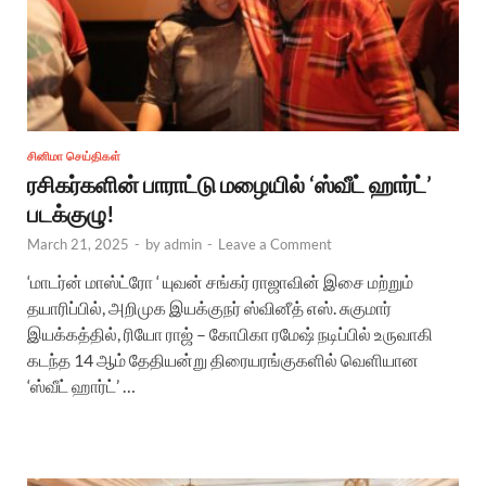
சினிமா செய்திகள்
ரசிகர்களின் பாராட்டு மழையில் ‘ஸ்வீட் ஹார்ட்’
படக்குழு!
March 21, 2025
-
by
admin
-
Leave a Comment
‘மாடர்ன் மாஸ்ட்ரோ ‘ யுவன் சங்கர் ராஜாவின் இசை மற்றும்
தயாரிப்பில், அறிமுக இயக்குநர் ஸ்வினீத் எஸ். சுகுமார்
இயக்கத்தில், ரியோ ராஜ் – கோபிகா ரமேஷ் நடிப்பில் உருவாகி
கடந்த 14 ஆம் தேதியன்று திரையரங்குகளில் வெளியான
‘ஸ்வீட் ஹார்ட்’ …