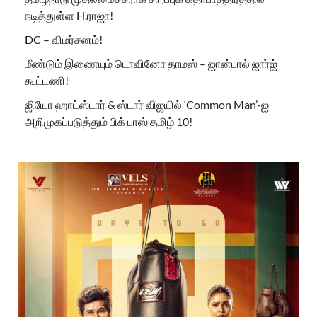
நடித்துள்ள H.ராஜா!
DC – விமர்சனம்!
மீண்டும் இணையும் டொவினோ தாமஸ் – ஜான்பால் ஜார்ஜ்
கூட்டணி!
ஜியோ ஹாட்ஸ்டார் & ஸ்டார் விஜயில் ‘Common Man’-ஐ
அறிமுகப்படுத்தும் பிக் பாஸ் தமிழ் 10!