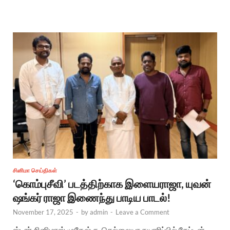
சினிமா செய்திகள்
‘கொம்புசீவி’ படத்திற்காக இளையராஜா, யுவன்
ஷங்கர் ராஜா இணைந்து பாடிய பாடல்!
November 17, 2025
-
by
admin
-
Leave a Comment
ஸ்டார் சினிமாஸ் முகேஷ் த. செல்லையா தயாரிப்பில் கேப்டன்