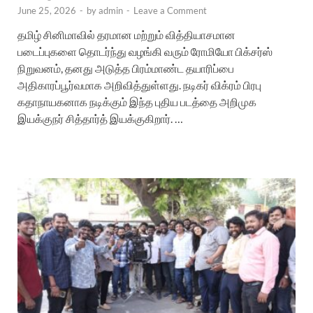
June 25, 2026
-
by
admin
-
Leave a Comment
தமிழ் சினிமாவில் தரமான மற்றும் வித்தியாசமான
படைப்புகளை தொடர்ந்து வழங்கி வரும் ரோமியோ பிக்சர்ஸ்
நிறுவனம், தனது அடுத்த பிரம்மாண்ட தயாரிப்பை
அதிகாரப்பூர்வமாக அறிவித்துள்ளது. நடிகர் விக்ரம் பிரபு
கதாநாயகனாக நடிக்கும் இந்த புதிய படத்தை அறிமுக
இயக்குநர் சித்தார்த் இயக்குகிறார். …