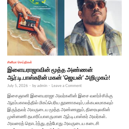
சினிமா செய்திகள்
இளையராஜாவின் மூத்த அண்ணன்
ஆர்.டி.பாஸ்கரின் மகன் ‘ஜெயன்’ அறிமுகம்!
July 5, 2026
-
by
admin
-
Leave a Comment
இசைஞானி இளையராஜா அவர்களின் இசை வளர்ச்சிக்கு
ஆரம்பகாலத்தில் மிகப்பெரிய தூணாகவும், பக்கபலமாகவும்
இருந்தவர் அவருடைய மூத்த அண்ணனும், திரையுலகின்
முன்னணி தயாரிப்பாளருமான ஆர்.டி.பாஸ்கர் அவர்கள்.
அவரைத் தொடர்ந்து, தற்போது அவருடைய கடைசி