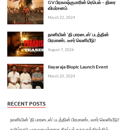
GV பிரகாஷ்குமாரின் ரெபெல் – திரை
விமர்சனம்
March 22, 2024
நானியின் ‘தி பாரடைஸ்’ படத்தின்
பிரமாண்ட டீசர் வெளியீடு!
August 7, 2026
Ilayaraja Biopic Launch Event
March 20, 2024
RECENT POSTS
நானியின் ‘தி பாரடைஸ்’ படத்தின் பிரமாண்ட டீசர் வெளியீடு!
தமிழ்நாடு முதலமைச்சராக சிறப்புக் கதாபாத்திரத்தில்