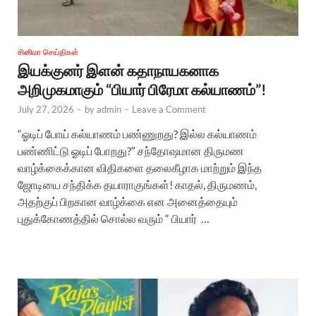
சினிமா செய்திகள்
இயக்குனர் இளன் கதாநாயகனாக
அறிமுகமாகும் “பியார் பிரேமா கல்யாணம்”!
July 27, 2026
-
by
admin
-
Leave a Comment
“ஓடிப் போய் கல்யாணம் பண்ணுறது? இல்ல கல்யாணம்
பண்ணிட்டு ஓடிப் போறது?” சந்தோஷமான திருமண
வாழ்க்கைக்கான விதிகளை தலைகீழாக மாற்றும் இந்த
ஜோடியை சந்திக்க தயாராகுங்கள்! காதல், திருமணம்,
அதற்குப் பிறகான வாழ்க்கை என அனைத்தையும்
புதுக்கோணத்தில் சொல்ல வரும் “ பியார் …