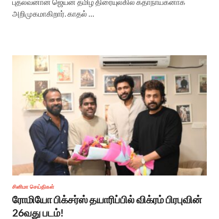
புதல்வனான ஜெயன் தமிழ் திரையுலகில் கதாநாயகனாக
அறிமுகமாகிறார். காதல் …
சினிமா செய்திகள்
ரோமியோ பிக்சர்ஸ் தயாரிப்பில் விக்ரம் பிரபுவின்
26வது படம்!