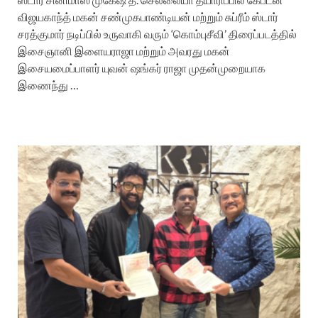
விஜயகாந்த் மகன் சண்முகபாண்டியன் மற்றும் சுப்ரீம் ஸ்டார்
சரத்குமார் நடிப்பில் உருவாகி வரும் ‘கொம்புசீவி’ திரைப்படத்தில்
இசைஞானி இளையராஜா மற்றும் அவரது மகன்
இசையமைப்பாளர் யுவன் ஷங்கர் ராஜா முதன்முறையாக
இணைந்து …