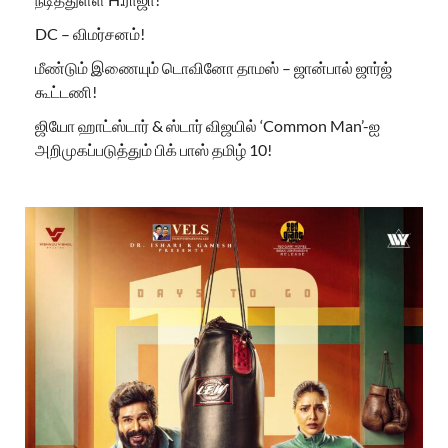
DC – விமர்சனம்!
மீண்டும் இணையும் டொவினோ தாமஸ் – ஜான்பால் ஜார்ஜ்
கூட்டணி!
ஜியோ ஹாட்ஸ்டார் & ஸ்டார் விஜயில் ‘Common Man’-ஐ
அறிமுகப்படுத்தும் பிக் பாஸ் தமிழ் 10!