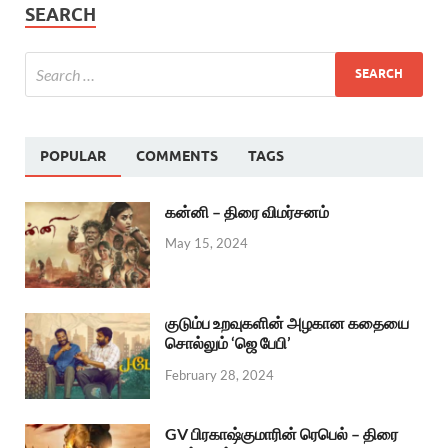
SEARCH
POPULAR
COMMENTS
TAGS
கன்னி – திரை விமர்சனம்
May 15, 2024
குடும்ப உறவுகளின் அழகான கதையை
சொல்லும் ‘ஜெ பேபி’
February 28, 2024
GV பிரகாஷ்குமாரின் ரெபெல் – திரை