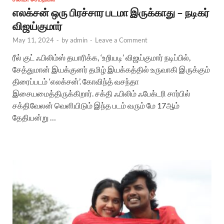
எலக்சன் ஒரு பிரச்சார படமா இருக்காது – நடிகர்
விஜய்குமார்
May 11, 2024
-
by
admin
-
Leave a Comment
ரீல் குட் ஃபிலிம்ஸ் தயாரிக்க, ‘உறியடி’ விஜய்குமார் நடிப்பில்,
சேத்துமான் இயக்குனர் தமிழ் இயக்கத்தில் உருவாகி இருக்கும்
திரைப்படம் ‘எலக்சன்’. கோவிந்த் வசந்தா
இசையமைத்திருக்கிறார். சக்தி ஃபிலிம் ஃபேக்டரி சார்பில்
சக்திவேலன் வெளியிடும் இந்த படம் வரும் மே 17ஆம்
தேதியன்று …