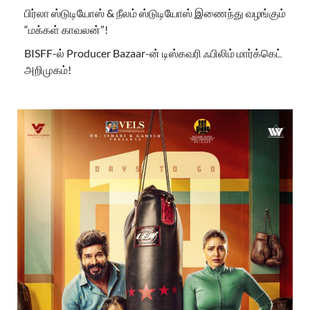
பிர்லா ஸ்டுடியோஸ் & நீலம் ஸ்டுடியோஸ் இணைந்து வழங்கும்
“மக்கள் காவலன்”!
BISFF-ல் Producer Bazaar-ன் டிஸ்கவரி ஃபிலிம் மார்க்கெட்
அறிமுகம்!