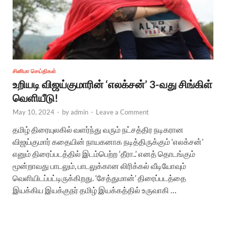
சினிமா செய்திகள்
உறியடி விஜய்குமாரின் ‘எலக்சன்’ 3-வது சிங்கிள்
வெளியீடு!
May 10, 2024
-
by
admin
-
Leave a Comment
தமிழ் திரையுலகில் வளர்ந்து வரும் நட்சத்திர நடிகரான
விஜய்குமார் கதையின் நாயகனாக நடித்திருக்கும் ‘எலக்சன்’
எனும் திரைப்படத்தில் இடம்பெற்ற ‘தீரா..’ எனத் தொடங்கும்
மூன்றாவது பாடலும், பாடலுக்கான லிரிக்கல் வீடியோவும்
வெளியிடப்பட்டிருக்கிறது. ‘சேத்துமான்’ திரைப்படத்தை
இயக்கிய இயக்குநர் தமிழ் இயக்கத்தில் உருவாகி …