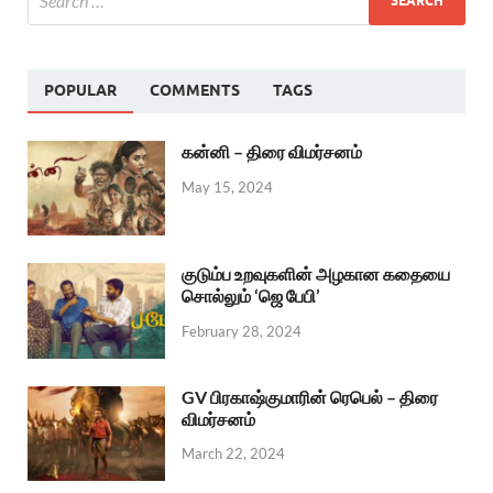
POPULAR
COMMENTS
TAGS
கன்னி – திரை விமர்சனம்
May 15, 2024
குடும்ப உறவுகளின் அழகான கதையை
சொல்லும் ‘ஜெ பேபி’
February 28, 2024
GV பிரகாஷ்குமாரின் ரெபெல் – திரை
விமர்சனம்
March 22, 2024