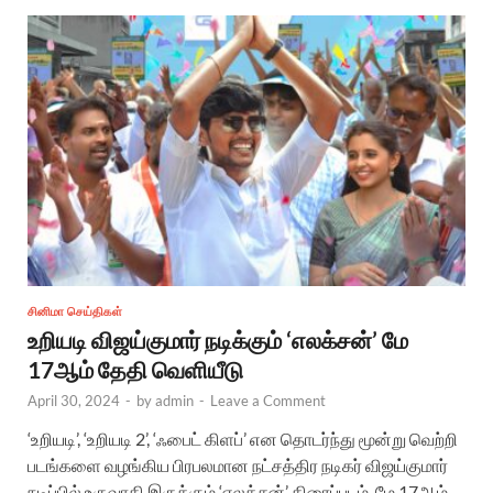
சினிமா செய்திகள்
உறியடி விஜய்குமார் நடிக்கும் ‘எலக்சன்’ மே
17ஆம் தேதி வெளியீடு
April 30, 2024
-
by
admin
-
Leave a Comment
‘உறியடி’, ‘உறியடி 2’, ‘ஃபைட் கிளப்’ என தொடர்ந்து மூன்று வெற்றி
படங்களை வழங்கிய பிரபலமான நட்சத்திர நடிகர் விஜய்குமார்
நடிப்பில் உருவாகி இருக்கும் ‘எலக்சன்’ திரைப்படம், மே 17ஆம்