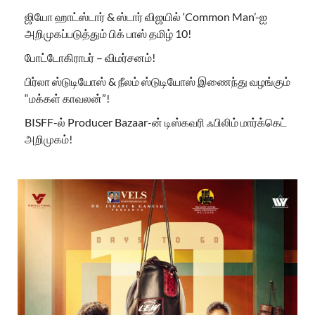
ஜியோ ஹாட்ஸ்டார் & ஸ்டார் விஜயில் ‘Common Man’-ஐ
அறிமுகப்படுத்தும் பிக் பாஸ் தமிழ் 10!
போட்டோகிராபர் – விமர்சனம்!
பிர்லா ஸ்டுடியோஸ் & நீலம் ஸ்டுடியோஸ் இணைந்து வழங்கும்
“மக்கள் காவலன்”!
BISFF-ல் Producer Bazaar-ன் டிஸ்கவரி ஃபிலிம் மார்க்கெட்
அறிமுகம்!