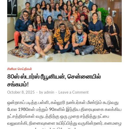
சினிமா செய்திகள்
80ஸ் ஸ்டார்ஸ் ரீயூனியன், சென்னையில்
சங்கமம்!
October 8, 2025
-
by
admin
-
Leave a Comment
ஒன்றாகப் படித்த பள்ளி, கல்லூரி நண்பர்கள் மீண்டும் கூடுவது
போல 1980கள் மற்றும் 90களில் இந்திய திரையுலகை கலக்கிய
நட்சத்திரங்கள் வருடத்திற்கு ஒரு முறை சந்தித்து நட்பை
வலுவாக்கி, நினைவுகளை உயிர்ப்பித்து வருகின்றனர். கனமழை