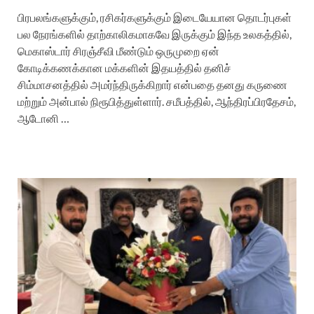
பிரபலங்களுக்கும், ரசிகர்களுக்கும் இடையேயான தொடர்புகள்
பல நேரங்களில் தாற்காலிகமாகவே இருக்கும் இந்த உலகத்தில்,
மெகாஸ்டார் சிரஞ்சீவி மீண்டும் ஒருமுறை ஏன்
கோடிக்கணக்கான மக்களின் இதயத்தில் தனிச்
சிம்மாசனத்தில் அமர்ந்திருக்கிறார் என்பதை தனது கருணை
மற்றும் அன்பால் நிரூபித்துள்ளார். சமீபத்தில், ஆந்திரப்பிரதேசம்,
ஆடோனி …