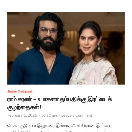
சினிமா செய்திகள்
ராம் சரண் – உபாசனா தம்பதிக்கு இரட்டைக்
குழந்தைகள்!
February 1, 2026
-
by
admin
-
Leave a Comment
மெகா குடும்பம் இதுவரை இல்லாத அளவிலான இரட்டிப்பு