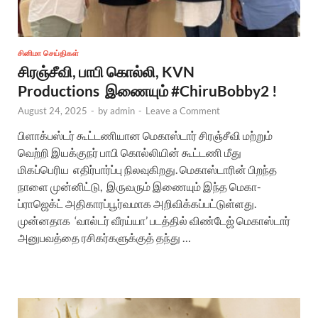
சினிமா செய்திகள்
சிரஞ்சீவி, பாபி கொல்லி, KVN
Productions இணையும் #ChiruBobby2 !
August 24, 2025
-
by
admin
-
Leave a Comment
பிளாக்பஸ்டர் கூட்டணியான மெகாஸ்டார் சிரஞ்சீவி மற்றும்
வெற்றி இயக்குநர் பாபி கொல்லியின் கூட்டணி மீது
மிகப்பெரிய எதிர்பார்ப்பு நிலவுகிறது. மெகாஸ்டாரின் பிறந்த
நாளை முன்னிட்டு, இருவரும் இணையும் இந்த மெகா-
ப்ராஜெக்ட் அதிகாரப்பூர்வமாக அறிவிக்கப்பட்டுள்ளது.
முன்னதாக ‘வால்டர் வீரய்யா’ படத்தில் விண்டேஜ் மெகாஸ்டார்
அனுபவத்தை ரசிகர்களுக்குத் தந்து …