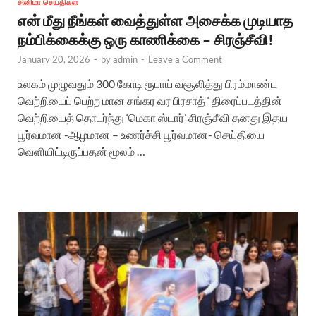
சினிமா செய்திகள்
என் மீது நீங்கள் வைத்துள்ள அசைக்க முடியாத
நம்பிக்கைக்கு ஒரு காணிக்கை – சிரஞ்சீவி!
January 20, 2026
-
by
admin
-
Leave a Comment
உலகம் முழுவதும் 300 கோடி ரூபாய் வசூலித்து பிரம்மாண்ட
வெற்றியைப் பெற்ற மான சங்கர வர பிரசாத் ‘ திரைப்படத்தின்
வெற்றியைத் தொடர்ந்து ‘மெகா ஸ்டார்’ சிரஞ்சீவி தனது இதய
பூர்வமான -ஆழமான – உணர்ச்சி பூர்வமான- செய்தியை
வெளியிட்டிருப்பதன் மூலம் …