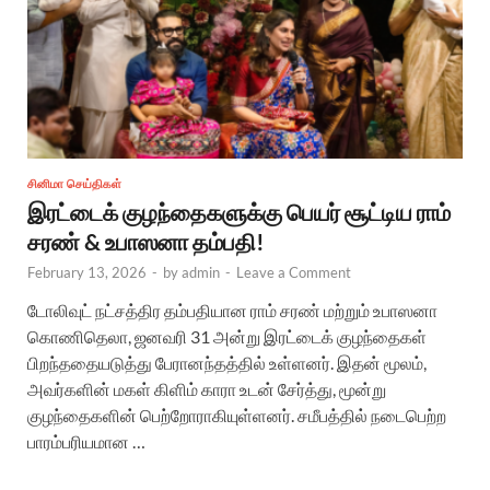
சினிமா செய்திகள்
இரட்டைக் குழந்தைகளுக்கு பெயர் சூட்டிய ராம்
சரண் & உபாஸனா தம்பதி!
February 13, 2026
-
by
admin
-
Leave a Comment
டோலிவுட் நட்சத்திர தம்பதியான ராம் சரண் மற்றும் உபாஸனா
கொணிதெலா, ஜனவரி 31 அன்று இரட்டைக் குழந்தைகள்
பிறந்ததையடுத்து பேரானந்தத்தில் உள்ளனர். இதன் மூலம்,
அவர்களின் மகள் கிளிம் காரா உடன் சேர்த்து, மூன்று
குழந்தைகளின் பெற்றோராகியுள்ளனர். சமீபத்தில் நடைபெற்ற
பாரம்பரியமான …