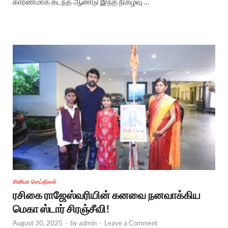
காரணமாக கடந்த ஆண்டு இந்த நிகழ்வு …
சினிமா செய்திகள்
ரசிகை ராஜேஸ்வரியின் கனவை நனவாக்கிய
மெகா ஸ்டார் சிரஞ்சீவி!
August 30, 2025
-
by
admin
-
Leave a Comment