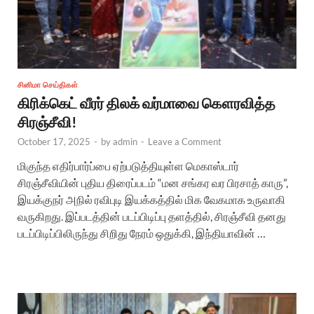
சினிமா செய்திகள்
கிரிக்கெட் வீரர் திலக் வர்மாவை கௌரவித்த
சிரஞ்சீவி!
October 17, 2025
-
by
admin
-
Leave a Comment
மிகுந்த எதிர்பார்ப்பை ஏற்படுத்தியுள்ள மெகாஸ்டார்
சிரஞ்சீவியின் புதிய திரைப்படம் “மன சங்கர வர பிரசாத் காரு”,
இயக்குநர் அநில் ரவிபுடி இயக்கத்தில் மிக வேகமாக உருவாகி
வருகிறது. இப்படத்தின் படப்பிடிப்பு தளத்தில், சிரஞ்சீவி தனது
படப்பிடிப்பிலிருந்து சிறிது நேரம் ஒதுக்கி, இந்தியாவின் …