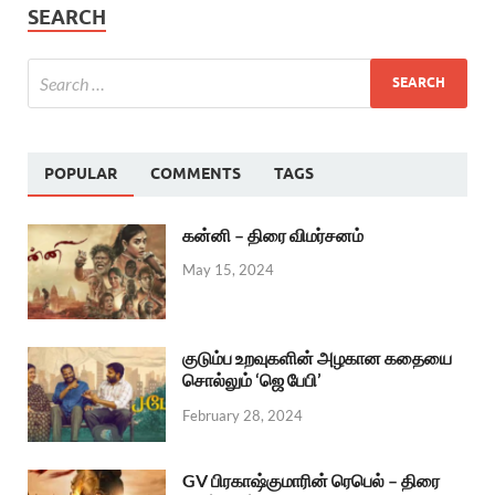
SEARCH
POPULAR
COMMENTS
TAGS
கன்னி – திரை விமர்சனம்
May 15, 2024
குடும்ப உறவுகளின் அழகான கதையை
சொல்லும் ‘ஜெ பேபி’
February 28, 2024
GV பிரகாஷ்குமாரின் ரெபெல் – திரை