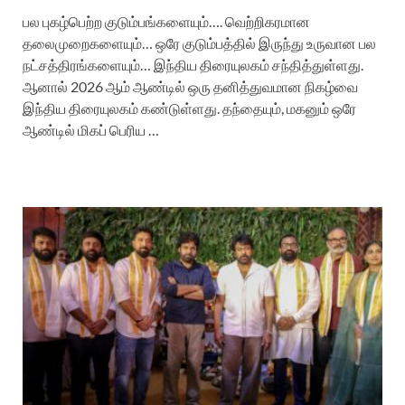
பல புகழ்பெற்ற குடும்பங்களையும்…. வெற்றிகரமான
தலைமுறைகளையும்… ஒரே குடும்பத்தில் இருந்து உருவான பல
நட்சத்திரங்களையும்… இந்திய திரையுலகம் சந்தித்துள்ளது.
ஆனால் 2026 ஆம் ஆண்டில் ஒரு தனித்துவமான நிகழ்வை
இந்திய திரையுலகம் கண்டுள்ளது. தந்தையும், மகனும் ஒரே
ஆண்டில் மிகப் பெரிய …