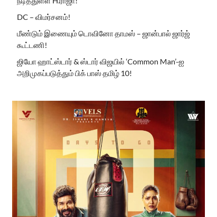
நடித்துள்ள H.ராஜா!
DC – விமர்சனம்!
மீண்டும் இணையும் டொவினோ தாமஸ் – ஜான்பால் ஜார்ஜ்
கூட்டணி!
ஜியோ ஹாட்ஸ்டார் & ஸ்டார் விஜயில் ‘Common Man’-ஐ
அறிமுகப்படுத்தும் பிக் பாஸ் தமிழ் 10!