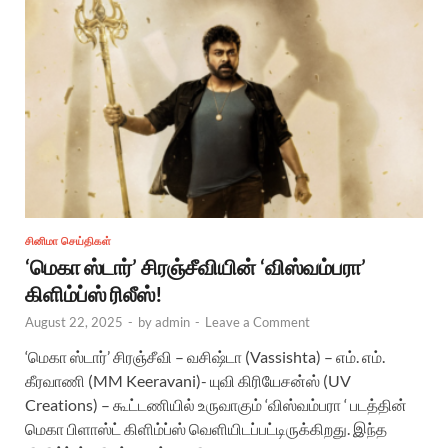
சினிமா செய்திகள்
‘மெகா ஸ்டார்’ சிரஞ்சீவியின் ‘விஸ்வம்பரா’
கிளிம்ப்ஸ் ரிலீஸ்!
August 22, 2025
-
by
admin
-
Leave a Comment
‘மெகா ஸ்டார்’ சிரஞ்சீவி – வசிஷ்டா (Vassishta) – எம். எம்.
கீரவாணி (MM Keeravani)- யுவி கிரியேசன்ஸ் (UV
Creations) – கூட்டணியில் உருவாகும் ‘விஸ்வம்பரா ‘ படத்தின்
மெகா பிளாஸ்ட் கிளிம்ப்ஸ் வெளியிடப்பட்டிருக்கிறது. இந்த