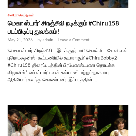
சினிமா செய்திகள்
மெகா ஸ்டார்’ சிரஞ்சீவி நடிக்கும் #Chiru158
படப்பிடிப்பு துவக்கம்!
May 21, 2026
-
by
admin
-
Leave a Comment
‘மெகா ஸ்டார்’ சிரஞ்சீவி – இயக்குநர் பாபி கொல்லி – கே வி என்
புரொடக்ஷன்ஸ்- கூட்டணியில் தயாராகும்’ #ChiruBobby2-
#Chiru158′ திரைப்படத்தின் பிரம்மாண்டமான தொடக்க
விழாவில் ‘பவர் ஸ்டார்’ பவன் கல்யாண் மற்றும் நாகபாபு
ஆகியோர் கலந்து கொண்டனர். இப்படத்தின் …