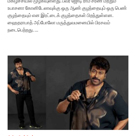
மகிழ்ச்சியில் மூழ்கியுள்ளது. பவர் ஜோடி ராம் சரண் மற்றும்
உபாசனா கோனிடேலாவுக்கு ஒரு ஆண் குழந்தையும் ஒரு பெண்
குழந்தையும் என இரட்டைக் குழந்தைகள் பிறந்துள்ளன.
ஹைதராபாத் அப்போலோ மருத்துவமனையில் பிரசவம்
நடைபெற்றது. …