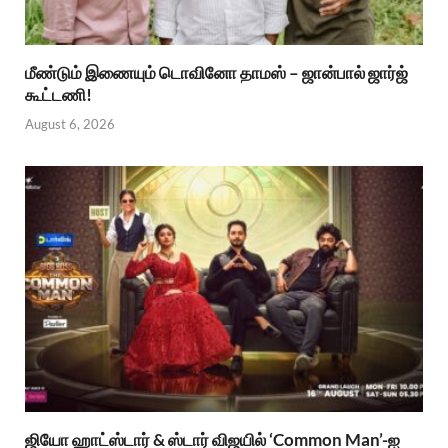
மீண்டும் இணையும் டொவினோ தாமஸ் – ஜான்பால் ஜார்ஜ்
கூட்டணி!
August 6, 2026
ஜியோ ஹாட்ஸ்டார் & ஸ்டார் விஜயில் ‘Common Man’-ஐ