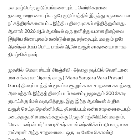
பல புகழ்பெற்ற குடும்பங்களையும்…. வெற்றிகரமான
தலைமுறைகளையும்… ஒரே குடும்பத்தில் இருந்து உருவான பல
நட்சத்திரங்களையும்… இந்திய திரையுலகம் சந்தித்துள்ளது.
ஆனால் 2026 ஆம் ஆண்டில் ஒரு தனித்துவமான நிகழ்வை
இந்திய திரையுலகம் கண்டுள்ளது. தந்தையும், மகனும் ஒரே
ஆண்டில் மிகப் பெரிய பாக்ஸ் ஆபீஸ் வசூல் சாதனையாளராக
திகழ்கின்றனர்.
முதலில் ‘மெகா ஸ்டார்’ சிரஞ்சீவி- அவரது நடிப்பில் வெளியான
மன சங்கர வர பிரசாத் காரு ( Mana Sangara Vara Prasad
Garu) திரைப்படத்தின் மூலம் வசூலுக்கான சாதனை களத்தை
அமைத்தார். இந்தத் திரைப்படம் உலகம் முழுவதும் 300 கோடி
ரூபாய்க்கு மேல் வசூலித்தது. இது இந்த ஆண்டின் அதிக
வசூல் செய்த தென்னிந்திய திரைப்படம் என்ற சாதனையையும்
படைத்தது. சில மாதங்களுக்கு பிறகு சிரஞ்சீவியின் மகனும்,
‘மெகா பவர் ஸ்டார்’ என ரசிகர்களால் வர்ணிக்கப்படுபவருமான
ராம்சரண் அந்த சாதனையை ஒரு படி மேலே கொண்டு
சென்றார்.