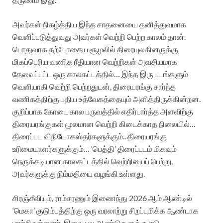
அவர்கள் நிகழ்த்திய இந்த சாதனையை தனித்துவமாக
வெளிப்படுத்துவது அவர்கள் வெற்றி பெற்ற காலம் தான்.
பொதுவாக தற்போதைய சூழலில் திரையுலகினருக்கு
மிகப்பெரிய வணிக ரீதியான வெற்றிகள் அவசியமாக
தேவைப்பட்ட ஒரு காலகட்டத்தில்… இந்த இரு படங்களும்
வெளியாகி வெற்றி பெற்றதுடன், திரையரங்கு சார்ந்த
வணிகத்திற்கு புதிய உத்வேகத்தையும் அளித்திருக்கின்றன.
குறிப்பாக கோடை கால பருவத்தில் எதிர்பார்த்த அளவிற்கு
திரையரங்குகள் மூலமான வெற்றி கிடைக்காத நிலையில்…
திரைப்பட விநியோகஸ்தர்களுக்கும்.. திரையரங்கு
உரிமையாளர்களுக்கும்… ‘பெத்தி’ திரைப்படம் மிகவும்
நெருக்கடியான காலகட்டத்தில் வெற்றியைப் பெற்று,
அவர்களுக்கு நிம்மதியை வழங்கி உள்ளது.
சிரஞ்சீவியும், ராம்சரணும் இணைந்து 2026 ஆம் ஆண்டில்
‘மெகா’ குடும்பத்திற்கு ஒரு வரலாற்று சிறப்புமிக்க ஆண்டாக
மாற்றி உள்ளனர். இவை பல ஆண்டுகளுக்கு ஈடு