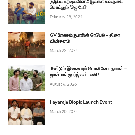
குடும்ப உறவுகளின் அழகான கதையை
சொல்லும் ‘ஜெ பேபி’
February 28, 2024
GV பிரகாஷ்குமாரின் ரெபெல் – திரை
விமர்சனம்
March 22, 2024
மீண்டும் இணையும் டொவினோ தாமஸ் –
ஜான்பால் ஜார்ஜ் கூட்டணி!
August 6, 2026
Ilayaraja Biopic Launch Event
March 20, 2024