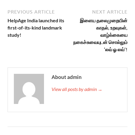
PREVIOUS ARTICLE
NEXT ARTICLE
HelpAge India launched its
இளைய தலைமுறையின்
first-of-its-kind landmark
காதல், உறவுகள்,
study!
வாழ்க்கையை
நகைச்சுவையுடன் சொல்லும்
‘லவ் ஓ லவ்’!
About admin
View all posts by admin →