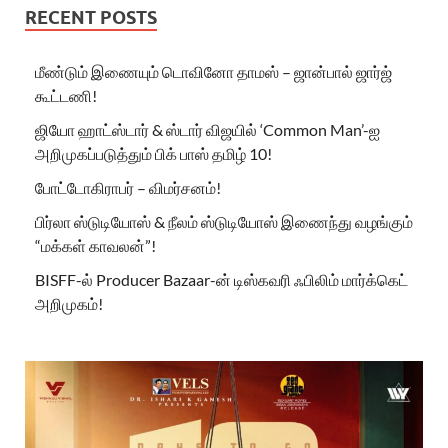
RECENT POSTS
மீண்டும் இணையும் டொவினோ தாமஸ் – ஜான்பால் ஜார்ஜ்
கூட்டணி!
ஜியோ ஹாட்ஸ்டார் & ஸ்டார் விஜயில் ‘Common Man’-ஐ
அறிமுகப்படுத்தும் பிக் பாஸ் தமிழ் 10!
போட்டோகிராபர் – விமர்சனம்!
பிர்லா ஸ்டுடியோஸ் & நீலம் ஸ்டுடியோஸ் இணைந்து வழங்கும்
“மக்கள் காவலன்”!
BISFF-ல் Producer Bazaar-ன் டிஸ்கவரி ஃபிலிம் மார்க்கெட்
அறிமுகம்!