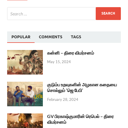
POPULAR
COMMENTS
TAGS
கன்னி – திரை விமர்சனம்
May 15, 2024
குடும்ப உறவுகளின் அழகான கதையை
சொல்லும் ‘ஜெ பேபி’
February 28, 2024
GV பிரகாஷ்குமாரின் ரெபெல் – திரை
விமர்சனம்