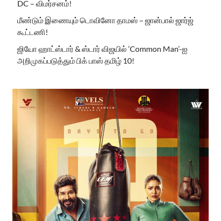
DC – விமர்சனம்!
மீண்டும் இணையும் டொவினோ தாமஸ் – ஜான்பால் ஜார்ஜ்
கூட்டணி!
ஜியோ ஹாட்ஸ்டார் & ஸ்டார் விஜயில் ‘Common Man’-ஐ
அறிமுகப்படுத்தும் பிக் பாஸ் தமிழ் 10!