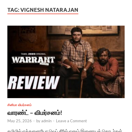
TAG:
VIGNESH NATARAJAN
சினிமா விமர்சனம்
வாரண்ட் – விமர்சனம்!
May 25, 2026
-
by
admin
-
Leave a Comment
தமிழில் எத்தனையோ வெப் சீரீஸ் எனும் இணையத் தொடர்கள்