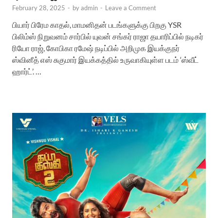
February 28, 2025
-
by
admin
-
Leave a Comment
பியார் பிரேம காதல், மாமனிதன் படங்களுக்கு பிறகு YSR
பிலிம்ஸ் நிறுவனம் சார்பில் யுவன் சங்கர் ராஜா தயாரிப்பில் நடிகர்
ரியோ ராஜ், கோபிகா ரமேஷ் நடிப்பில் அறிமுக இயக்குநர்
ஸ்வினீத் எஸ் சுகுமார் இயக்கத்தில் உருவாகியுள்ள படம் ‘ஸ்வீட்
ஹார்ட்’. …