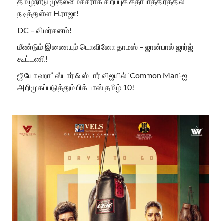
தமிழ்நாடு முதலமைச்சராக சிறப்புக் கதாபாத்திரத்தில்
நடித்துள்ள H.ராஜா!
DC – விமர்சனம்!
மீண்டும் இணையும் டொவினோ தாமஸ் – ஜான்பால் ஜார்ஜ்
கூட்டணி!
ஜியோ ஹாட்ஸ்டார் & ஸ்டார் விஜயில் ‘Common Man’-ஐ
அறிமுகப்படுத்தும் பிக் பாஸ் தமிழ் 10!