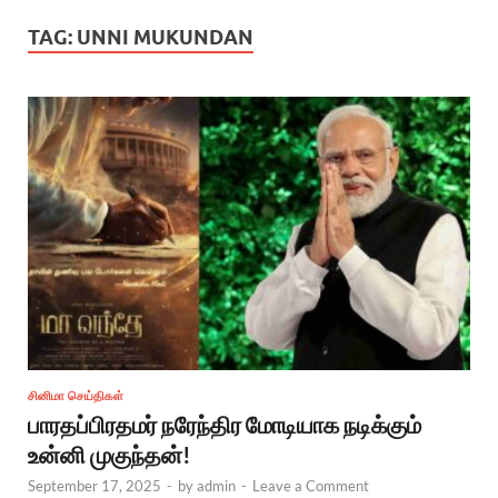
TAG:
UNNI MUKUNDAN
சினிமா செய்திகள்
பாரதப்பிரதமர் நரேந்திர மோடியாக நடிக்கும்
உன்னி முகுந்தன்!
September 17, 2025
-
by
admin
-
Leave a Comment