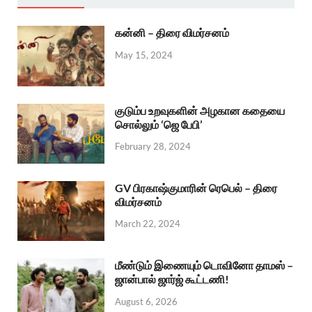
கன்னி – திரை விமர்சனம்
May 15, 2024
குடும்ப உறவுகளின் அழகான கதையை
சொல்லும் ‘ஜெ பேபி’
February 28, 2024
GV பிரகாஷ்குமாரின் ரெபெல் – திரை
விமர்சனம்
March 22, 2024
மீண்டும் இணையும் டொவினோ தாமஸ் –
ஜான்பால் ஜார்ஜ் கூட்டணி!
August 6, 2026