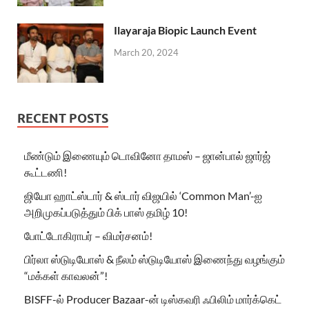
Ilayaraja Biopic Launch Event
March 20, 2024
RECENT POSTS
மீண்டும் இணையும் டொவினோ தாமஸ் – ஜான்பால் ஜார்ஜ்
கூட்டணி!
ஜியோ ஹாட்ஸ்டார் & ஸ்டார் விஜயில் ‘Common Man’-ஐ
அறிமுகப்படுத்தும் பிக் பாஸ் தமிழ் 10!
போட்டோகிராபர் – விமர்சனம்!
பிர்லா ஸ்டுடியோஸ் & நீலம் ஸ்டுடியோஸ் இணைந்து வழங்கும்
“மக்கள் காவலன்”!
BISFF-ல் Producer Bazaar-ன் டிஸ்கவரி ஃபிலிம் மார்க்கெட்