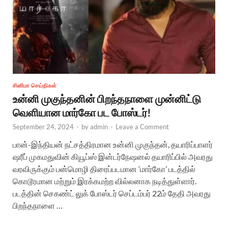
சினிமா செய்திகள்
உன்னி முகுந்தனின் பிறந்தநாளை முன்னிட்டு
வெளியான மார்கோ பட போஸ்டர்!
September 24, 2024
-
by
admin
-
Leave a Comment
பான்-இந்தியன் நட்சத்திரமான உன்னி முகுந்தன், தயாரிப்பாளர்
ஷரீப் முகமதுவின் கியூப்ஸ் இன்டர்நேஷனல் தயாரிப்பில் அவரது
வரவிருக்கும் பன்மொழி திரைப்படமான ‘மார்கோ’ படத்தில்
கொடூரமான மற்றும் இரக்கமற்ற வில்லனாக நடித்துள்ளார்.
படத்தின் செகண்ட் லுக் போஸ்டர் செப்டம்பர் 22ம் தேதி அவரது
பிறந்தநாளை …