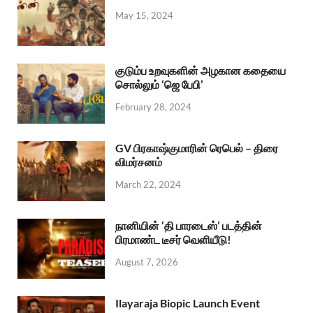
May 15, 2024
குடும்ப உறவுகளின் அழகான கதையை
சொல்லும் ‘ஜெ பேபி’
February 28, 2024
GV பிரகாஷ்குமாரின் ரெபெல் – திரை
விமர்சனம்
March 22, 2024
நானியின் ‘தி பாரடைஸ்’ படத்தின்
பிரமாண்ட டீசர் வெளியீடு!
August 7, 2026
Ilayaraja Biopic Launch Event