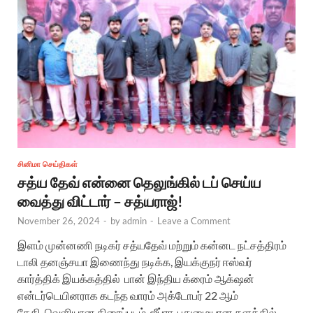
சினிமா செய்திகள்
சத்ய தேவ் என்னை தெலுங்கில் டப் செய்ய
வைத்து விட்டார் – சத்யராஜ்!
November 26, 2024
-
by
admin
-
Leave a Comment
இளம் முன்னணி நடிகர் சத்யதேவ் மற்றும் கன்னட நட்சத்திரம்
டாலி தனஞ்சயா இணைந்து நடிக்க, இயக்குநர் ஈஸ்வர்
கார்த்திக் இயக்கத்தில் பான் இந்திய க்ரைம் ஆக்‌ஷன்
என்டர்டெயினராக கடந்த வாரம் அக்டோபர் 22 ஆம்
தேதி வெளியான திரைப்படம் ஜீப்ரா. புதுமையான களத்தில்,