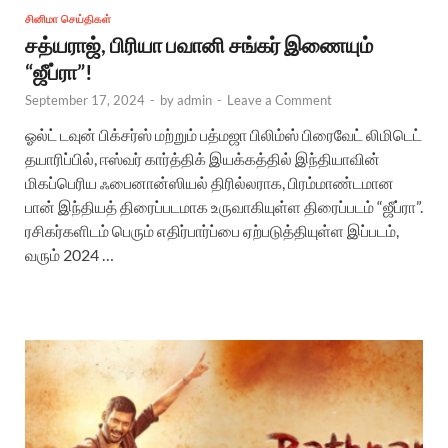
சினிமா செய்திகள்
சத்யராஜ், பிரியா பவானி சங்கர் இணையும்
“ஜீப்ரா”!
September 17, 2024
-
by
admin
-
Leave a Comment
ஓல்ட் டவுன் பிக்சர்ஸ் மற்றும் பத்மஜா பிலிம்ஸ் பிரைவேட் லிமிடெட்
தயாரிப்பில், ஈஸ்வர் கார்த்திக் இயக்கத்தில் இந்தியாவின்
மிகப்பெரிய ஃபைனான்ஸியல் திரில்லராக, பிரம்மாண்டமான
பான் இந்தியத் திரைப்படமாக உருவாகியுள்ள திரைப்படம் “ஜீப்ரா”.
ரசிகர்களிடம் பெரும் எதிர்பார்ப்பை ஏற்படுத்தியுள்ள இப்படம்,
வரும் 2024 …