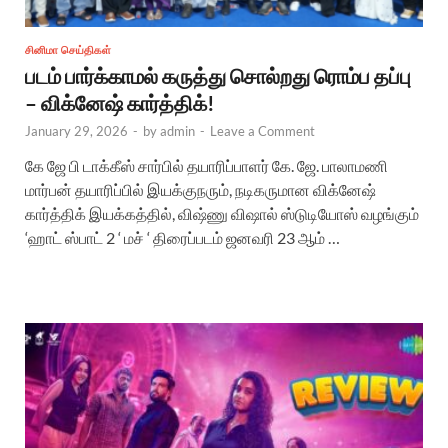
சினிமா செய்திகள்
படம் பார்க்காமல் கருத்து சொல்றது ரொம்ப தப்பு
– விக்னேஷ் கார்த்திக்!
January 29, 2026
-
by
admin
-
Leave a Comment
கே ஜே பி டாக்கீஸ் சார்பில் தயாரிப்பாளர் கே. ஜே. பாலாமணி
மார்பன் தயாரிப்பில் இயக்குநரும், நடிகருமான விக்னேஷ்
கார்த்திக் இயக்கத்தில், விஷ்ணு விஷால் ஸ்டுடியோஸ் வழங்கும்
‘ஹாட் ஸ்பாட் 2 ‘ மச் ‘ திரைப்படம் ஜனவரி 23 ஆம் …