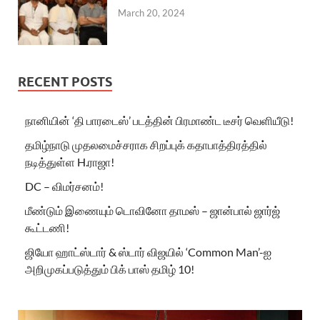
March 20, 2024
RECENT POSTS
நானியின் ‘தி பாரடைஸ்’ படத்தின் பிரமாண்ட டீசர் வெளியீடு!
தமிழ்நாடு முதலமைச்சராக சிறப்புக் கதாபாத்திரத்தில்
நடித்துள்ள H.ராஜா!
DC – விமர்சனம்!
மீண்டும் இணையும் டொவினோ தாமஸ் – ஜான்பால் ஜார்ஜ்
கூட்டணி!
ஜியோ ஹாட்ஸ்டார் & ஸ்டார் விஜயில் ‘Common Man’-ஐ
அறிமுகப்படுத்தும் பிக் பாஸ் தமிழ் 10!