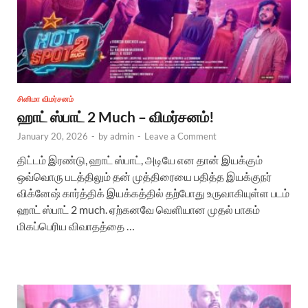
சினிமா விமர்சனம்
ஹாட் ஸ்பாட் 2 Much – விமர்சனம்!
January 20, 2026
-
by
admin
-
Leave a Comment
திட்டம் இரண்டு, ஹாட் ஸ்பாட், அடியே என தான் இயக்கும்
ஒவ்வொரு படத்திலும் தன் முத்திரையை பதித்த இயக்குநர்
விக்னேஷ் கார்த்திக் இயக்கத்தில் தற்போது உருவாகியுள்ள படம்
ஹாட் ஸ்பாட் 2 much. ஏற்கனவே வெளியான முதல் பாகம்
மிகப்பெரிய விவாதத்தை …