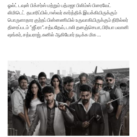
ஓல்ட் டவுன் பிக்சர்ஸ் மற்றும் பத்மஜா பிலிம்ஸ் பிரைவேட்
லிமிடெட் தயாரிப்பில், ஈஸ்வர் கார்த்திக் இயக்கியிருக்கும்
பொருளாதார குற்றப் பின்னணியில் உருவாகியிருக்கும் திரில்லர்
திரைப்படம் “ஜீப்ரா”. சத்யதேவ், டாலி தனஞ்செயா, பிரியா பவானி
ஷங்கர், சத்யராஜ், சுனில் ஆகியோர் நடிக்க மிக …