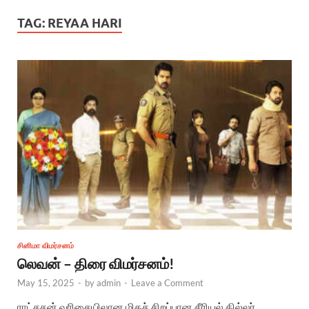
TAG:
REYAA HARI
சினிமா விமர்சனம்
லெவன் – திரை விமர்சனம்!
May 15, 2025
-
by
admin
-
Leave a Comment
ராட்சசன் வரிசையிலான மிகச் சிறப்பான சீரியல் கில்லர்