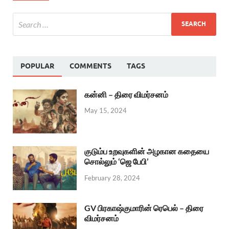
POPULAR
COMMENTS
TAGS
கன்னி – திரை விமர்சனம்
May 15, 2024
குடும்ப உறவுகளின் அழகான கதையை
சொல்லும் ‘ஜெ பேபி’
February 28, 2024
GV பிரகாஷ்குமாரின் ரெபெல் – திரை
விமர்சனம்