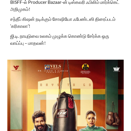
BISFF-ல் Producer Bazaar-ன் டிஸ்கவரி ஃபிலிம் மார்க்கெட்
அறிமுகம்!
சந்தீப் கிஷன் நடிக்கும் சோஷியோ ஃபேண்டஸி திரைப்படம்
‘கரிகாலா’!
ஜி.டி. நாயுடுவை உலகம் முழுக்க கொண்டு சேர்க்க ஒரு
வாய்ப்பு – மாதவன்!