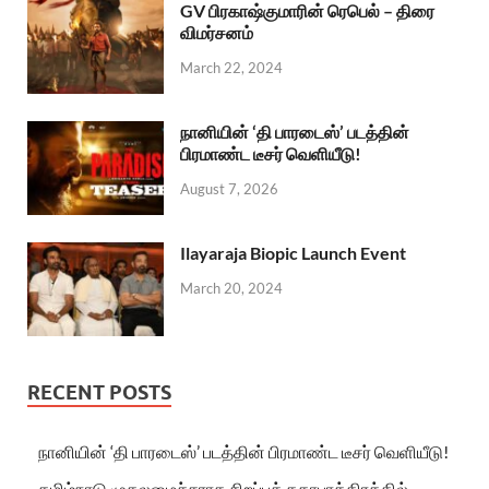
GV பிரகாஷ்குமாரின் ரெபெல் – திரை
விமர்சனம்
March 22, 2024
நானியின் ‘தி பாரடைஸ்’ படத்தின்
பிரமாண்ட டீசர் வெளியீடு!
August 7, 2026
Ilayaraja Biopic Launch Event
March 20, 2024
RECENT POSTS
நானியின் ‘தி பாரடைஸ்’ படத்தின் பிரமாண்ட டீசர் வெளியீடு!
தமிழ்நாடு முதலமைச்சராக சிறப்புக் கதாபாத்திரத்தில்