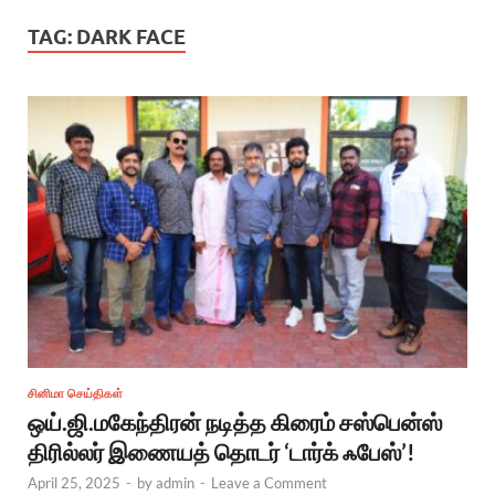
TAG:
DARK FACE
சினிமா செய்திகள்
ஒய்.ஜி.மகேந்திரன் நடித்த கிரைம் சஸ்பென்ஸ்
திரில்லர் இணையத் தொடர் ‘டார்க் ஃபேஸ்’!
April 25, 2025
-
by
admin
-
Leave a Comment