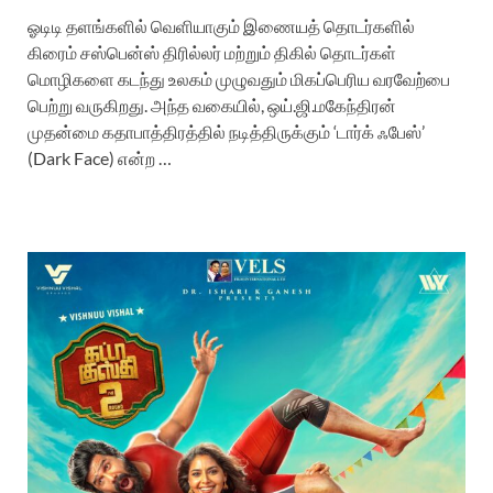
ஓடிடி தளங்களில் வெளியாகும் இணையத் தொடர்களில்
கிரைம் சஸ்பென்ஸ் திரில்லர் மற்றும் திகில் தொடர்கள்
மொழிகளை கடந்து உலகம் முழுவதும் மிகப்பெரிய வரவேற்பை
பெற்று வருகிறது. அந்த வகையில், ஒய்.ஜி.மகேந்திரன்
முதன்மை கதாபாத்திரத்தில் நடித்திருக்கும் ‘டார்க் ஃபேஸ்’
(Dark Face) என்ற …