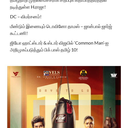
நடித்துள்ள H.ராஜா!
DC – விமர்சனம்!
மீண்டும் இணையும் டொவினோ தாமஸ் – ஜான்பால் ஜார்ஜ்
கூட்டணி!
ஜியோ ஹாட்ஸ்டார் & ஸ்டார் விஜயில் ‘Common Man’-ஐ
அறிமுகப்படுத்தும் பிக் பாஸ் தமிழ் 10!