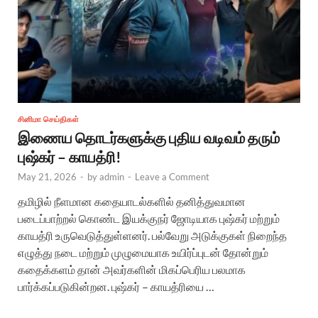
சினிமா செய்திகள்
இணைய தொடர்களுக்கு புதிய வடிவம் தரும்
புஷ்கர் – காயத்ரி!
May 21, 2026
-
by
admin
-
Leave a Comment
தமிழில் நீளமான கதையாடல்களில் தனித்துவமான
படைப்பாற்றல் கொண்ட இயக்குநர் ஜோடியாக புஷ்கர் மற்றும்
காயத்ரி உருவெடுத்துள்ளனர். பல்வேறு அடுக்குகள் நிறைந்த
எழுத்து நடை மற்றும் முழுமையாக உயிர்ப்புடன் தோன்றும்
கதைக்களம் தான் அவர்களின் மிகப்பெரிய பலமாக
பார்க்கப்படுகின்றன. புஷ்கர் – காயத்ரியை …