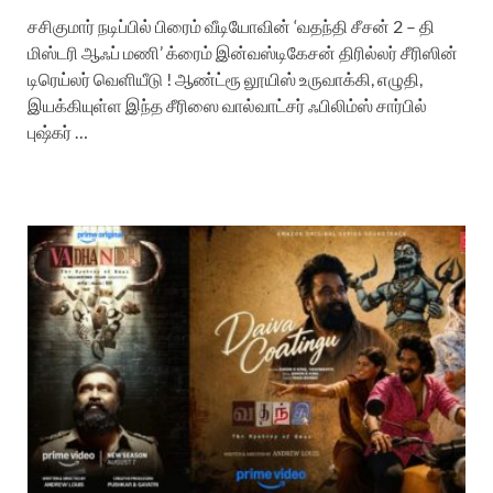
சசிகுமார் நடிப்பில் பிரைம் வீடியோவின் ‘வதந்தி சீசன் 2 – தி
மிஸ்டரி ஆஃப் மணி’ க்ரைம் இன்வஸ்டிகேசன் திரில்லர் சீரிஸின்
டிரெய்லர் வெளியீடு ! ஆண்ட்ரூ லூயிஸ் உருவாக்கி, எழுதி,
இயக்கியுள்ள இந்த சீரிஸை வால்வாட்சர் ஃபிலிம்ஸ் சார்பில்
புஷ்கர் …