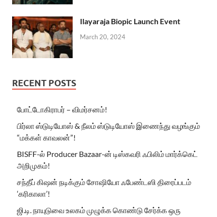
Ilayaraja Biopic Launch Event
March 20, 2024
RECENT POSTS
போட்டோகிராபர் – விமர்சனம்!
பிர்லா ஸ்டுடியோஸ் & நீலம் ஸ்டுடியோஸ் இணைந்து வழங்கும்
“மக்கள் காவலன்”!
BISFF-ல் Producer Bazaar-ன் டிஸ்கவரி ஃபிலிம் மார்க்கெட்
அறிமுகம்!
சந்தீப் கிஷன் நடிக்கும் சோஷியோ ஃபேண்டஸி திரைப்படம்
‘கரிகாலா’!
ஜி.டி. நாயுடுவை உலகம் முழுக்க கொண்டு சேர்க்க ஒரு