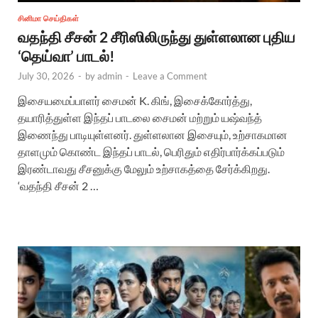
சினிமா செய்திகள்
வதந்தி சீசன் 2 சீரிஸிலிருந்து துள்ளலான புதிய
‘தெய்வா’ பாடல்!
July 30, 2026
-
by
admin
-
Leave a Comment
இசையமைப்பாளர் சைமன் K. கிங், இசைக்கோர்த்து,
தயாரித்துள்ள இந்தப் பாடலை சைமன் மற்றும் யஷ்வந்த்
இணைந்து பாடியுள்ளனர். துள்ளலான இசையும், உற்சாகமான
தாளமும் கொண்ட இந்தப் பாடல், பெரிதும் எதிர்பார்க்கப்படும்
இரண்டாவது சீசனுக்கு மேலும் உற்சாகத்தை சேர்க்கிறது.
‘வதந்தி சீசன் 2 …