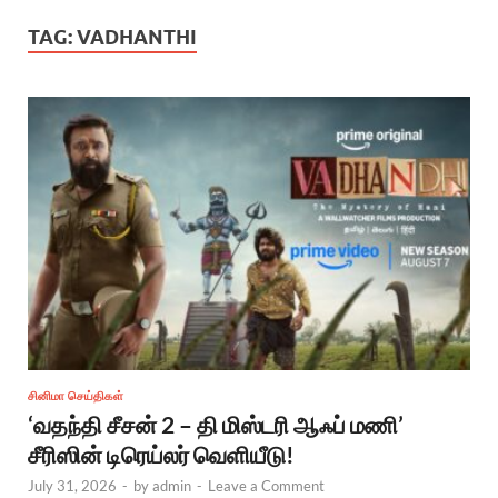
TAG:
VADHANTHI
சினிமா செய்திகள்
‘வதந்தி சீசன் 2 – தி மிஸ்டரி ஆஃப் மணி’
சீரிஸின் டிரெய்லர் வெளியீடு!
July 31, 2026
-
by
admin
-
Leave a Comment