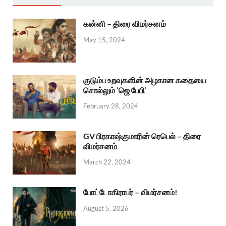
கன்னி – திரை விமர்சனம்
May 15, 2024
குடும்ப உறவுகளின் அழகான கதையை
சொல்லும் ‘ஜெ பேபி’
February 28, 2024
GV பிரகாஷ்குமாரின் ரெபெல் – திரை
விமர்சனம்
March 22, 2024
போட்டோகிராபர் – விமர்சனம்!
August 5, 2026