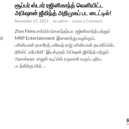
சூப்பர் ஸ்டார் ரஜினிகாந்த் வெளியிட்ட
அபிஷான் ஜீவிந்த் அறிமுகப் பட டைட்டில்!
November 21, 2025
-
by
admin
-
Leave a Comment
Zion Films சார்பில் சௌந்தர்யா ரஜினிகாந்த் மற்றும்
ன்
MRP Entertainment இணைந்து வழங்கும்,
பசிலியான் நாசரேத், மகேஷ் ராஜ் பசிலியான் தயாரிப்பில்,
டூரிஸ்ட் ஃபேமிலி’ இயக்குநர் அபிஷன் ஜீவிந்த் மற்றும்
அனஸ்வரா ராஜன் நடிப்பில் உருவாகி வரும், புதிய
படத்திற்கு வித் …