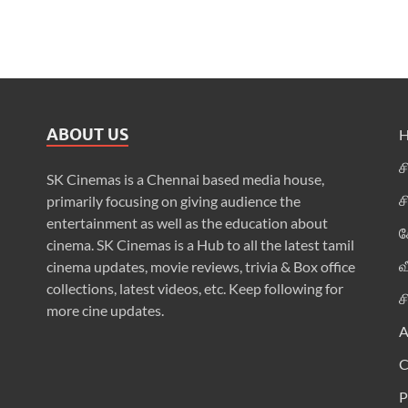
ABOUT US
ச
SK Cinemas is a Chennai based media house,
ச
primarily focusing on giving audience the
entertainment as well as the education about
க
cinema. SK Cinemas is a Hub to all the latest tamil
வ
cinema updates, movie reviews, trivia & Box office
collections, latest videos, etc. Keep following for
ச
more cine updates.
A
P