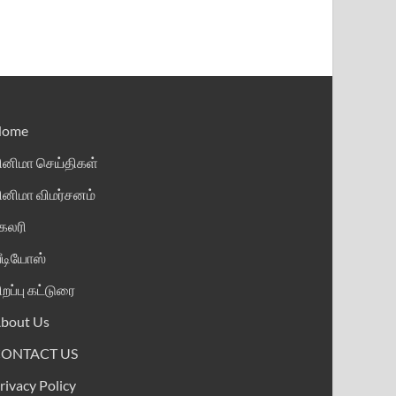
Home
ினிமா செய்திகள்
ினிமா விமர்சனம்
ேலரி
ீடியோஸ்
ிறப்பு கட்டுரை
bout Us
CONTACT US
rivacy Policy