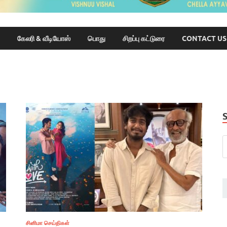
கேலரி & வீடியோஸ்
பொது
சிறப்பு கட்டுரை
CONTACT US
சினிமா செய்திகள்