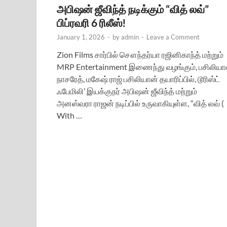
அபிஷன் ஜீவிந்த் நடிக்கும் “வித் லவ்”
பிப்ரவரி 6 ரிலீஸ்!
January 1, 2026
-
by
admin
-
Leave a Comment
Zion Films சார்பில் சௌந்தர்யா ரஜினிகாந்த் மற்றும்
MRP Entertainment இணைந்து வழங்கும், பசிலியா
நாசரேத், மகேஷ் ராஜ் பசிலியான் தயாரிப்பில், டூரிஸ்ட்
ஃபேமிலி’ இயக்குநர் அபிஷன் ஜீவிந்த் மற்றும்
அனஸ்வரா ராஜன் நடிப்பில் உருவாகியுள்ள, “வித் லவ் (
With …