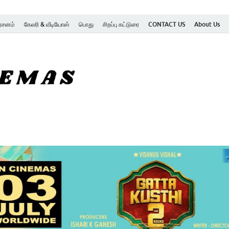
ர்சனம்
கேலரி & வீடியோஸ்
பொது
சிறப்பு கட்டுரை
CONTACT US
About Us
SK Cinemas