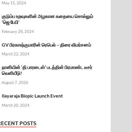
May 15, 2024
குடும்ப உறவுகளின் அழகான கதையை சொல்லும்
‘ஜெ பேபி’
February 28, 2024
GV பிரகாஷ்குமாரின் ரெபெல் – திரை விமர்சனம்
March 22, 2024
நானியின் ‘தி பாரடைஸ்’ படத்தின் பிரமாண்ட டீசர்
வெளியீடு!
August 7, 2026
Ilayaraja Biopic Launch Event
March 20, 2024
RECENT POSTS