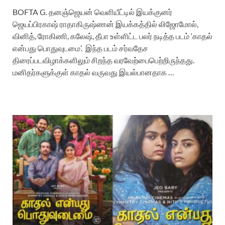
BOFTA G. தனஞ்ஜெயன் வெளியீட்டில் இயக்குனர்
ஜெயப்பிரகாஷ் ராதாகிருஷ்ணன் இயக்கத்தில் லிஜோமோல்,
வினித், ரோகிணி, கலேஷ், தீபா உள்ளிட்ட பலர் நடித்த படம் ‘காதல்
என்பது பொதுவுடமை’. இந்த படம் சர்வதேச
திரைப்படவிழாக்களிலும் சிறந்த வரவேற்பைபெற்றிருந்தது.
மனிதர்களுக்குள் காதல் வருவது இயல்பானதாக …