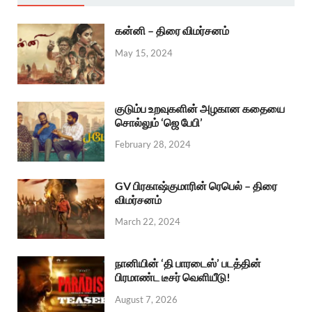
கன்னி – திரை விமர்சனம்
May 15, 2024
குடும்ப உறவுகளின் அழகான கதையை
சொல்லும் ‘ஜெ பேபி’
February 28, 2024
GV பிரகாஷ்குமாரின் ரெபெல் – திரை
விமர்சனம்
March 22, 2024
நானியின் ‘தி பாரடைஸ்’ படத்தின்
பிரமாண்ட டீசர் வெளியீடு!
August 7, 2026