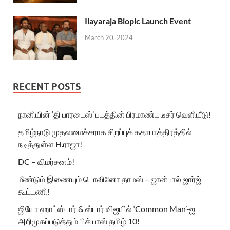
Ilayaraja Biopic Launch Event
March 20, 2024
RECENT POSTS
நானியின் ‘தி பாரடைஸ்’ படத்தின் பிரமாண்ட டீசர் வெளியீடு!
தமிழ்நாடு முதலமைச்சராக சிறப்புக் கதாபாத்திரத்தில்
நடித்துள்ள H.ராஜா!
DC – விமர்சனம்!
மீண்டும் இணையும் டொவினோ தாமஸ் – ஜான்பால் ஜார்ஜ்
கூட்டணி!
ஜியோ ஹாட்ஸ்டார் & ஸ்டார் விஜயில் ‘Common Man’-ஐ
அறிமுகப்படுத்தும் பிக் பாஸ் தமிழ் 10!