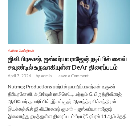
சினிமா செய்திகள்
ஜிவி பிரகாஷ், ஐஸ்வர்யா ராஜேஷ் நடிப்பில் லைவ்
சவுண்டில் உருவாகியுள்ள DeAr திரைப்படம்
April 7, 2024
-
by
admin
-
Leave a Comment
Nutmeg Productions சார்பில் தயாரிப்பாளர்கள் வருண்
திரிபுரனேனி, அபிஷேக் ராமிசெட்டி மற்றும் G. பிருத்திவிராஜ்
ஆகியோர் தயாரிப்பில், இயக்குநர் ஆனந்த் ரவிச்சந்திரன்
இயக்கத்தில் ஜி.வி.பிரகாஷ் குமார் – ஐஸ்வர்யா ராஜேஷ்
இணைந்து நடித்துள்ள திரைப்படம் “டியர்”. ஏப்ரல் 11 ஆம் தேதி
…