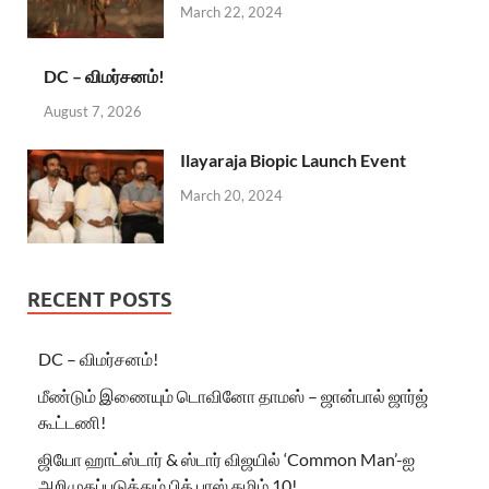
March 22, 2024
DC – விமர்சனம்!
August 7, 2026
Ilayaraja Biopic Launch Event
March 20, 2024
RECENT POSTS
DC – விமர்சனம்!
மீண்டும் இணையும் டொவினோ தாமஸ் – ஜான்பால் ஜார்ஜ்
கூட்டணி!
ஜியோ ஹாட்ஸ்டார் & ஸ்டார் விஜயில் ‘Common Man’-ஐ
அறிமுகப்படுத்தும் பிக் பாஸ் தமிழ் 10!