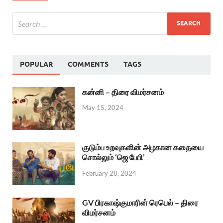
POPULAR
COMMENTS
TAGS
கன்னி – திரை விமர்சனம்
May 15, 2024
குடும்ப உறவுகளின் அழகான கதையை
சொல்லும் ‘ஜெ பேபி’
February 28, 2024
GV பிரகாஷ்குமாரின் ரெபெல் – திரை
விமர்சனம்