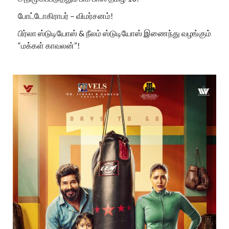
போட்டோகிராபர் – விமர்சனம்!
பிர்லா ஸ்டுடியோஸ் & நீலம் ஸ்டுடியோஸ் இணைந்து வழங்கும்
“மக்கள் காவலன்”!