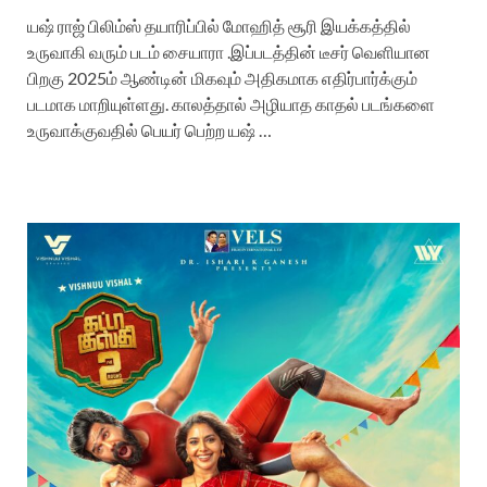
யஷ் ராஜ் பிலிம்ஸ் தயாரிப்பில் மோஹித் சூரி இயக்கத்தில்
உருவாகி வரும் படம் சையாரா .இப்படத்தின் டீசர் வெளியான
பிறகு 2025ம் ஆண்டின் மிகவும் அதிகமாக எதிர்பார்க்கும்
படமாக மாறியுள்ளது. காலத்தால் அழியாத காதல் படங்களை
உருவாக்குவதில் பெயர் பெற்ற யஷ் …