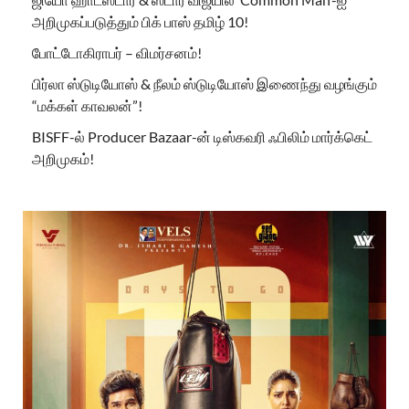
அறிமுகப்படுத்தும் பிக் பாஸ் தமிழ் 10!
போட்டோகிராபர் – விமர்சனம்!
பிர்லா ஸ்டுடியோஸ் & நீலம் ஸ்டுடியோஸ் இணைந்து வழங்கும்
“மக்கள் காவலன்”!
BISFF-ல் Producer Bazaar-ன் டிஸ்கவரி ஃபிலிம் மார்க்கெட்
அறிமுகம்!