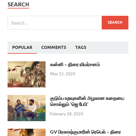
SEARCH
POPULAR
COMMENTS
TAGS
கன்னி – திரை விமர்சனம்
May 15, 2024
குடும்ப உறவுகளின் அழகான கதையை
சொல்லும் ‘ஜெ பேபி’
February 28, 2024
GV பிரகாஷ்குமாரின் ரெபெல் – திரை