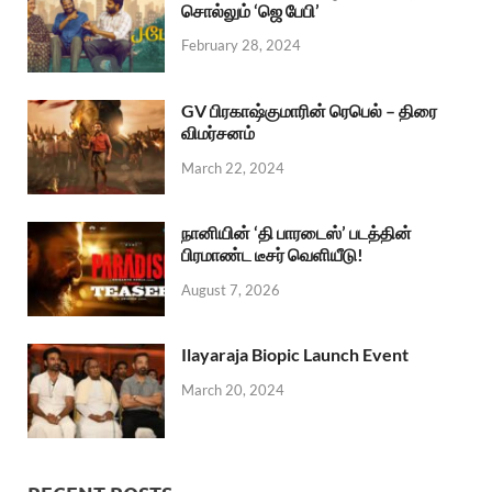
சொல்லும் ‘ஜெ பேபி’
February 28, 2024
GV பிரகாஷ்குமாரின் ரெபெல் – திரை
விமர்சனம்
March 22, 2024
நானியின் ‘தி பாரடைஸ்’ படத்தின்
பிரமாண்ட டீசர் வெளியீடு!
August 7, 2026
Ilayaraja Biopic Launch Event
March 20, 2024