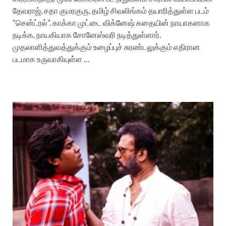
தேவராஜ், சதா குமரகுரு, தமிழ் சிவலிங்கம் தயாரித்துள்ள படம்
“சென்ட்ரல்”. காக்கா முட்டை விக்னேஷ் கதையின் நாயாகனாக
நடிக்க, நாயகியாக சோனேஸ்வரி நடித்துள்ளார்.
முதலாளித்துவத்துக்கும் உழைப்புச் சுரண்டலுக்கும் எதிரான
படமாக உருவாகியுள்ள …