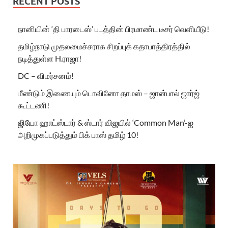
RECENT POSTS
நானியின் ‘தி பாரடைஸ்’ படத்தின் பிரமாண்ட டீசர் வெளியீடு!
தமிழ்நாடு முதலமைச்சராக சிறப்புக் கதாபாத்திரத்தில்
நடித்துள்ள H.ராஜா!
DC – விமர்சனம்!
மீண்டும் இணையும் டொவினோ தாமஸ் – ஜான்பால் ஜார்ஜ்
கூட்டணி!
ஜியோ ஹாட்ஸ்டார் & ஸ்டார் விஜயில் ‘Common Man’-ஐ
அறிமுகப்படுத்தும் பிக் பாஸ் தமிழ் 10!