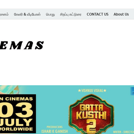
ர்சனம்
கேலரி & வீடியோஸ்
பொது
சிறப்பு கட்டுரை
CONTACT US
About Us
SK Cinemas