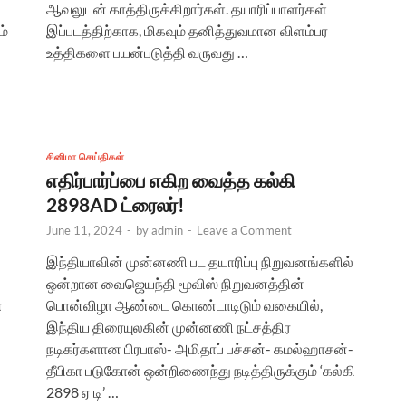
ஆவலுடன் காத்திருக்கிறார்கள். தயாரிப்பாளர்கள்
ம்
இப்படத்திற்காக, மிகவும் தனித்துவமான விளம்பர
உத்திகளை பயன்படுத்தி வருவது …
சினிமா செய்திகள்
எதிர்பார்ப்பை எகிற வைத்த கல்கி
2898AD ட்ரைலர்!
June 11, 2024
-
by
admin
-
Leave a Comment
இந்தியாவின் முன்னணி பட தயாரிப்பு நிறுவனங்களில்
ஒன்றான வைஜெயந்தி மூவிஸ் நிறுவனத்தின்
்
பொன்விழா ஆண்டை கொண்டாடிடும் வகையில்,
இந்திய திரையுலகின் முன்னணி நட்சத்திர
நடிகர்களான பிரபாஸ்- அமிதாப் பச்சன்- கமல்ஹாசன்-
தீபிகா படுகோன் ஒன்றிணைந்து நடித்திருக்கும் ‘கல்கி
2898 ஏ டி’ …