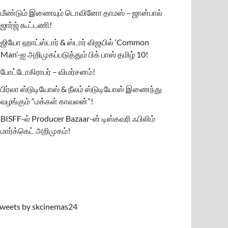
மீண்டும் இணையும் டொவினோ தாமஸ் – ஜான்பால்
ஜார்ஜ் கூட்டணி!
ஜியோ ஹாட்ஸ்டார் & ஸ்டார் விஜயில் ‘Common
Man’-ஐ அறிமுகப்படுத்தும் பிக் பாஸ் தமிழ் 10!
போட்டோகிராபர் – விமர்சனம்!
பிர்லா ஸ்டுடியோஸ் & நீலம் ஸ்டுடியோஸ் இணைந்து
வழங்கும் “மக்கள் காவலன்”!
BISFF-ல் Producer Bazaar-ன் டிஸ்கவரி ஃபிலிம்
மார்க்கெட் அறிமுகம்!
weets by skcinemas24