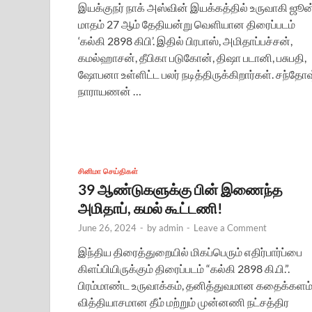
இயக்குநர் நாக் அஸ்வின் இயக்கத்தில் உருவாகி ஜூன
மாதம் 27 ஆம் தேதியன்று வெளியான திரைப்படம்
‘கல்கி 2898 கிபி’. இதில் பிரபாஸ், அமிதாப்பச்சன்,
கமல்ஹாசன், தீபிகா படுகோன், திஷா படானி, பசுபதி,
ஷோபனா உள்ளிட்ட பலர் நடித்திருக்கிறார்கள். சந்தோஷ
நாராயணன் …
சினிமா செய்திகள்
39 ஆண்டுகளுக்கு பின் இணைந்த
அமிதாப், கமல் கூட்டணி!
June 26, 2024
-
by
admin
-
Leave a Comment
இந்திய திரைத்துறையில் மிகப்பெரும் எதிர்பார்ப்பை
கிளப்பியிருக்கும் திரைப்படம் “கல்கி 2898 கி.பி.”.
பிரம்மாண்ட உருவாக்கம், தனித்துவமான கதைக்களம்
வித்தியாசமான தீம் மற்றும் முன்னணி நட்சத்திர