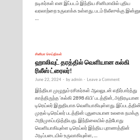
நடிகர்கள் என இப்படம் இந்திய சினிமாவில் புதிய
வரலாற்றை உருவாக்க உள்ளது. படம் ரிலீஸுக்கு இன்னு
…
சினிமா செய்திகள்
ஹாலிவுட் தரத்தில் வெளியான கல்கி
ரிலீஸ் ட்ரைலர்!
June 22, 2024
-
by
admin
-
Leave a Comment
இந்தியா முழுதும் ரசிகர்கள் ஆவலுடன் எதிர்பார்த்து
காத்திருந்த ‘கல்கி 2898 கிபி’ படத்தின், அதிரடியான
டிரெய்லர் இறுதியாக வெளியாகியுள்ளது. இப்படத்தின
முதல் டிரெய்லர் படத்தின் புதுமையான உலகை நமக்கு
அறிமுகப்படுத்தியது. இந்நிலையில் தற்போது
வெளியாகியுள்ள டிரெய்லர் இந்திய புராணத்தின்
அடிப்படையில் உருவாகியுள்ள, …