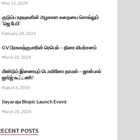
May 15, 2024
குடும்ப உறவுகளின் அழகான கதையை சொல்லும்
‘ஜெ பேபி’
February 28, 2024
GV பிரகாஷ்குமாரின் ரெபெல் – திரை விமர்சனம்
March 22, 2024
மீண்டும் இணையும் டொவினோ தாமஸ் – ஜான்பால்
ஜார்ஜ் கூட்டணி!
August 6, 2026
Ilayaraja Biopic Launch Event
March 20, 2024
RECENT POSTS