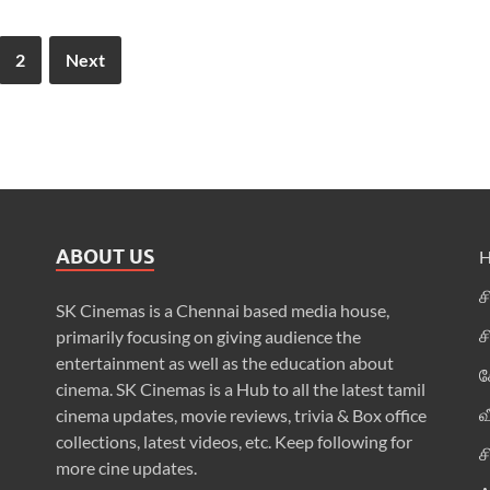
2
Next
ABOUT US
ச
SK Cinemas is a Chennai based media house,
ச
primarily focusing on giving audience the
entertainment as well as the education about
க
cinema. SK Cinemas is a Hub to all the latest tamil
வ
cinema updates, movie reviews, trivia & Box office
collections, latest videos, etc. Keep following for
ச
more cine updates.