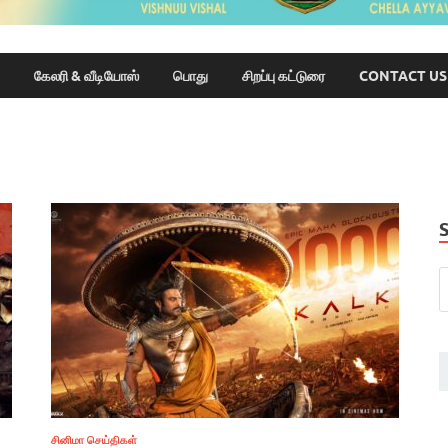
கேலரி & வீடியோஸ்
பொது
சிறப்பு கட்டுரை
CONTACT US
சினிமா செய்திகள்