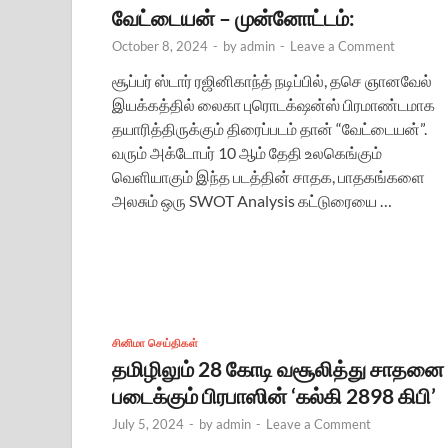
வேட்டையன் – முன்னோட்டம்:
October 8, 2024
-
by
admin
-
Leave a Comment
சூப்பர் ஸ்டார் ரஜினிகாந்த் நடிப்பில், தசெ ஞானவேல்
இயக்கத்தில் லைகா புரொடக்‌ஷன்ஸ் பிரமாண்டமாக
தயாரித்திருக்கும் திரைப்படம் தான் “வேட்டையன்”.
வரும் அக்டோபர் 10 ஆம் தேதி உலகெங்கும்
வெளியாகும் இந்த படத்தின் சாதக, பாதகங்களை
அலசும் ஒரு SWOT Analysis கட்டுரையை …
சினிமா செய்திகள்
தமிழிலும் 28 கோடி வசூலித்து சாதனை
படைக்கும் பிரபாஸின் ‘கல்கி 2898 கிபி’
July 5, 2024
-
by
admin
-
Leave a Comment