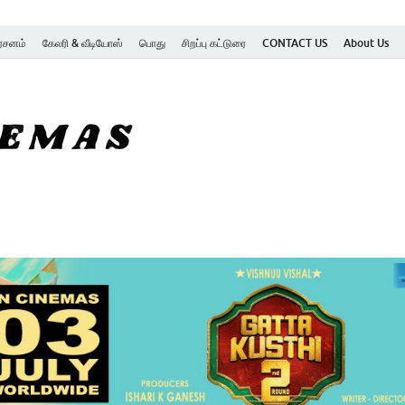
ர்சனம்
கேலரி & வீடியோஸ்
பொது
சிறப்பு கட்டுரை
CONTACT US
About Us
SK Cinemas