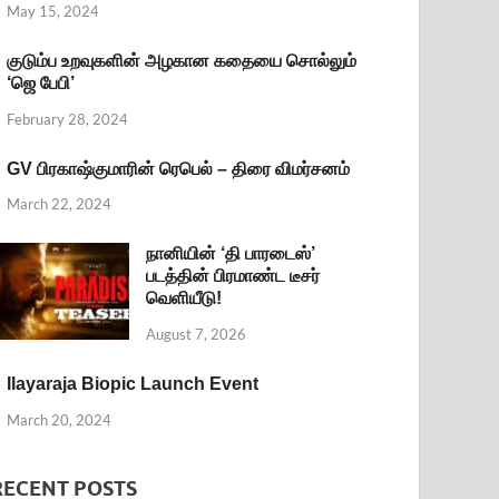
May 15, 2024
குடும்ப உறவுகளின் அழகான கதையை சொல்லும்
‘ஜெ பேபி’
February 28, 2024
GV பிரகாஷ்குமாரின் ரெபெல் – திரை விமர்சனம்
March 22, 2024
நானியின் ‘தி பாரடைஸ்’
படத்தின் பிரமாண்ட டீசர்
வெளியீடு!
August 7, 2026
Ilayaraja Biopic Launch Event
March 20, 2024
RECENT POSTS