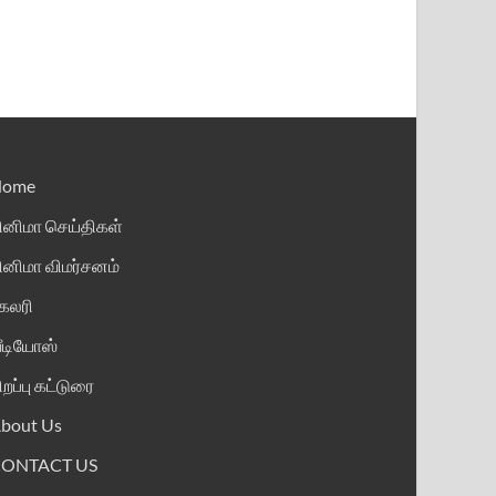
Home
ினிமா செய்திகள்
ினிமா விமர்சனம்
ேலரி
ீடியோஸ்
ிறப்பு கட்டுரை
bout Us
CONTACT US