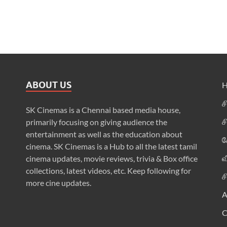
ABOUT US
ச
SK Cinemas is a Chennai based media house,
ச
primarily focusing on giving audience the
entertainment as well as the education about
க
cinema. SK Cinemas is a Hub to all the latest tamil
வ
cinema updates, movie reviews, trivia & Box office
collections, latest videos, etc. Keep following for
ச
more cine updates.
A