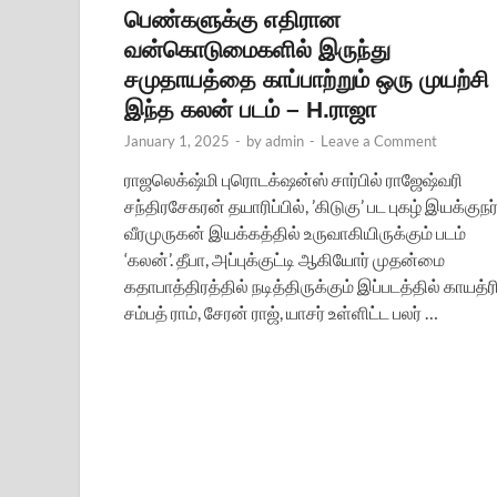
பெண்களுக்கு எதிரான
வன்கொடுமைகளில் இருந்து
சமுதாயத்தை காப்பாற்றும் ஒரு முயற்சி
இந்த கலன் படம் – H.ராஜா
January 1, 2025
-
by
admin
-
Leave a Comment
ராஜலெக்‌ஷ்மி புரொடக்‌ஷன்ஸ் சார்பில் ராஜேஷ்வரி
சந்திரசேகரன் தயாரிப்பில், ’கிடுகு’ பட புகழ் இயக்குநர
வீரமுருகன் இயக்கத்தில் உருவாகியிருக்கும் படம்
‘கலன்’. தீபா, அப்புக்குட்டி ஆகியோர் முதன்மை
கதாபாத்திரத்தில் நடித்திருக்கும் இப்படத்தில் காயத்ரி
சம்பத் ராம், சேரன் ராஜ், யாசர் உள்ளிட்ட பலர் …