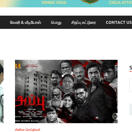
கேலரி & வீடியோஸ்
பொது
சிறப்பு கட்டுரை
CONTACT US
சினிமா செய்திகள்