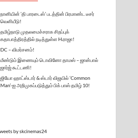
நானியின் ‘தி பாரடைஸ்’ படத்தின் பிரமாண்ட டீசர்
வெளியீடு!
தமிழ்நாடு முதலமைச்சராக சிறப்புக்
கதாபாத்திரத்தில் நடித்துள்ள H.ராஜா!
DC – விமர்சனம்!
மீண்டும் இணையும் டொவினோ தாமஸ் – ஜான்பால்
ஜார்ஜ் கூட்டணி!
ஜியோ ஹாட்ஸ்டார் & ஸ்டார் விஜயில் ‘Common
Man’-ஐ அறிமுகப்படுத்தும் பிக் பாஸ் தமிழ் 10!
weets by skcinemas24