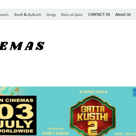
ர்சனம்
கேலரி & வீடியோஸ்
பொது
சிறப்பு கட்டுரை
CONTACT US
About Us
SK Cinemas