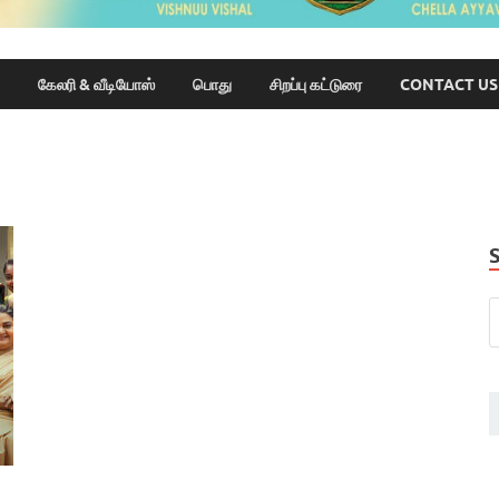
கேலரி & வீடியோஸ்
பொது
சிறப்பு கட்டுரை
CONTACT US