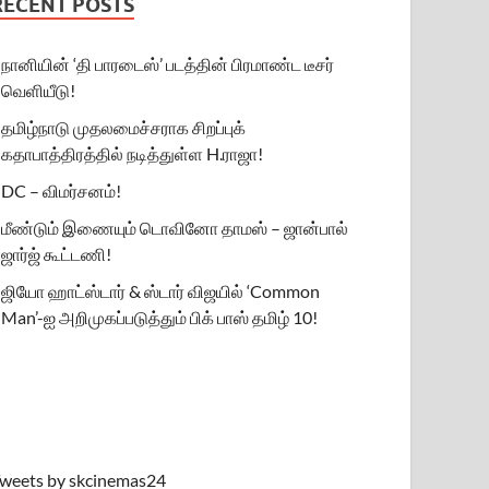
RECENT POSTS
நானியின் ‘தி பாரடைஸ்’ படத்தின் பிரமாண்ட டீசர்
வெளியீடு!
தமிழ்நாடு முதலமைச்சராக சிறப்புக்
கதாபாத்திரத்தில் நடித்துள்ள H.ராஜா!
DC – விமர்சனம்!
மீண்டும் இணையும் டொவினோ தாமஸ் – ஜான்பால்
ஜார்ஜ் கூட்டணி!
ஜியோ ஹாட்ஸ்டார் & ஸ்டார் விஜயில் ‘Common
Man’-ஐ அறிமுகப்படுத்தும் பிக் பாஸ் தமிழ் 10!
weets by skcinemas24