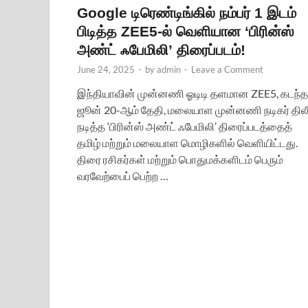
Google டிரெண்டிங்கில் நம்பர் 1 இடம்
பிடித்த ZEE5-ல் வெளியான ‘பிரின்ஸ்
அண்ட் ஃபேமிலி’ திரைப்படம்!
June 24, 2025
-
by
admin
-
Leave a Comment
இந்தியாவின் முன்னணி ஓடிடி தளமான ZEE5, கடந்த
ஜூன் 20-ஆம் தேதி, மலையாள முன்னணி நடிகர் திலீ
நடித்த ‘பிரின்ஸ் அண்ட் ஃபேமிலி’ திரைப்படத்தைத்
தமிழ் மற்றும் மலையாள மொழிகளில் வெளியிட்டது.
திரை ரசிகர்கள் மற்றும் பொதுமக்களிடம் பெரும்
வரவேற்பைப் பெற்ற …