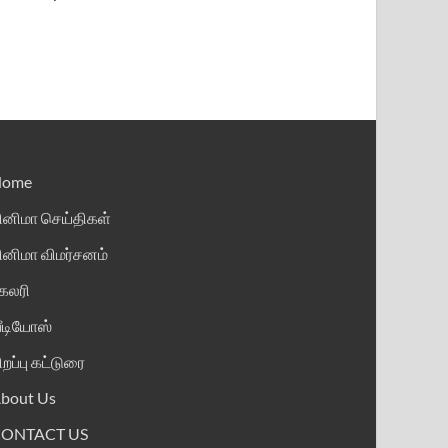
Home
ினிமா செய்திகள்
ினிமா விமர்சனம்
ேலரி
ீடியோஸ்
ிறப்பு கட்டுரை
bout Us
CONTACT US