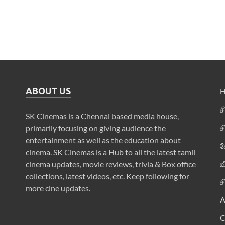
ABOUT US
ச
SK Cinemas is a Chennai based media house,
ச
primarily focusing on giving audience the
entertainment as well as the education about
க
cinema. SK Cinemas is a Hub to all the latest tamil
வ
cinema updates, movie reviews, trivia & Box office
collections, latest videos, etc. Keep following for
ச
more cine updates.
A