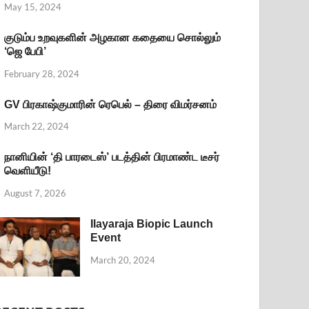
May 15, 2024
குடும்ப உறவுகளின் அழகான கதையை சொல்லும்
‘ஜெ பேபி’
February 28, 2024
GV பிரகாஷ்குமாரின் ரெபெல் – திரை விமர்சனம்
March 22, 2024
நானியின் ‘தி பாரடைஸ்’ படத்தின் பிரமாண்ட டீசர்
வெளியீடு!
August 7, 2026
Ilayaraja Biopic Launch
Event
March 20, 2024