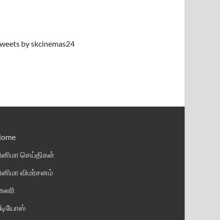
weets by skcinemas24
Home
ினிமா செய்திகள்
ினிமா விமர்சனம்
ேலரி
ீடியோஸ்