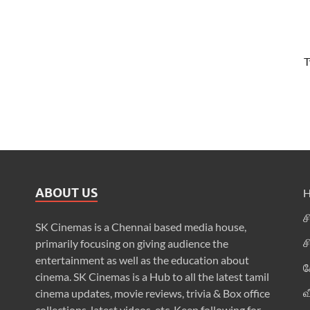
T
ABOUT US
ச
SK Cinemas is a Chennai based media house,
ச
primarily focusing on giving audience the
entertainment as well as the education about
க
cinema. SK Cinemas is a Hub to all the latest tamil
வ
cinema updates, movie reviews, trivia & Box office
collections, latest videos, etc. Keep following for