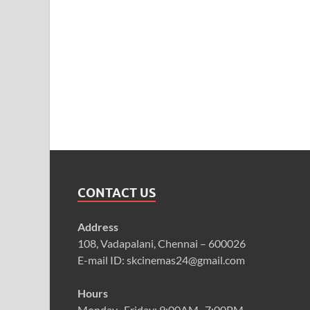
CONTACT US
Address
108, Vadapalani, Chennai – 600026
E-mail ID: skcinemas24@gmail.com
Hours
Monday–Friday: 9:00AM–7:00PM