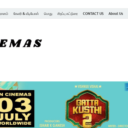
ர்சனம்
கேலரி & வீடியோஸ்
பொது
சிறப்பு கட்டுரை
CONTACT US
About Us
SK Cinemas