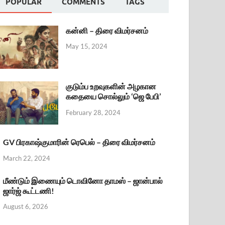
POPULAR
COMMENTS
TAGS
கன்னி – திரை விமர்சனம்
May 15, 2024
குடும்ப உறவுகளின் அழகான
கதையை சொல்லும் ‘ஜெ பேபி’
February 28, 2024
GV பிரகாஷ்குமாரின் ரெபெல் – திரை விமர்சனம்
March 22, 2024
மீண்டும் இணையும் டொவினோ தாமஸ் – ஜான்பால்
ஜார்ஜ் கூட்டணி!
August 6, 2026