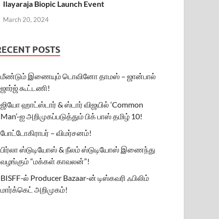
Ilayaraja Biopic Launch Event
March 20, 2024
RECENT POSTS
மீண்டும் இணையும் டொவினோ தாமஸ் – ஜான்பால்
ஜார்ஜ் கூட்டணி!
ஜியோ ஹாட்ஸ்டார் & ஸ்டார் விஜயில் ‘Common
Man’-ஐ அறிமுகப்படுத்தும் பிக் பாஸ் தமிழ் 10!
போட்டோகிராபர் – விமர்சனம்!
பிர்லா ஸ்டுடியோஸ் & நீலம் ஸ்டுடியோஸ் இணைந்து
வழங்கும் “மக்கள் காவலன்”!
BISFF-ல் Producer Bazaar-ன் டிஸ்கவரி ஃபிலிம்
மார்க்கெட் அறிமுகம்!