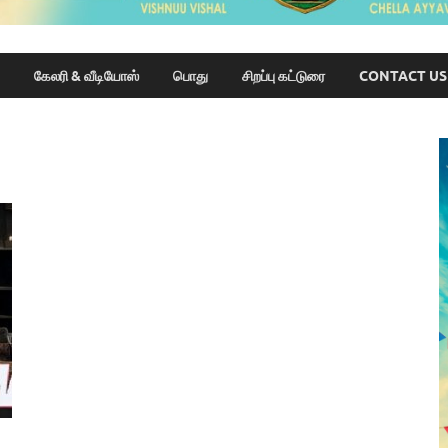
கேலரி & வீடியோஸ்
பொது
சிறப்பு கட்டுரை
CONTACT US