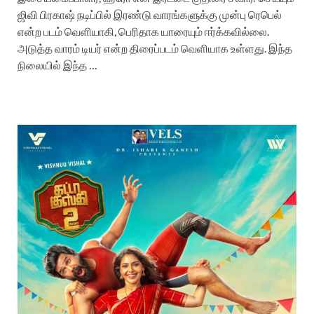
ஜிவி பிரகாஷ் நடிப்பில் இரண்டு வாரங்களுக்கு முன்பு ரெபெல்
என்ற படம் வெளியாகி, பெரிதாக யாரையும் ஈர்க்கவில்லை.
அடுத்த வாரம் டியர் என்ற திரைப்படம் வெளியாக உள்ளது. இந்த
நிலையில் இந்த …