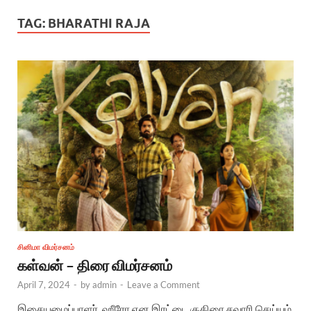
TAG:
BHARATHI RAJA
சினிமா விமர்சனம்
கள்வன் – திரை விமர்சனம்
April 7, 2024
-
by
admin
-
Leave a Comment
இசையமைப்பாளர், ஹீரோ என இரட்டை குதிரை சவாரி செய்யும்