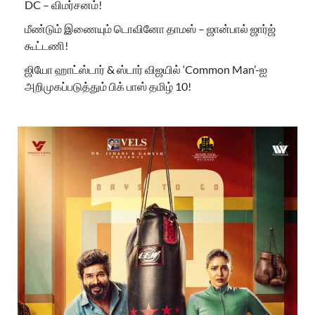
DC – விமர்சனம்!
மீண்டும் இணையும் டொவினோ தாமஸ் – ஜான்பால் ஜார்ஜ்
கூட்டணி!
ஜியோ ஹாட்ஸ்டார் & ஸ்டார் விஜயில் ‘Common Man’-ஐ
அறிமுகப்படுத்தும் பிக் பாஸ் தமிழ் 10!