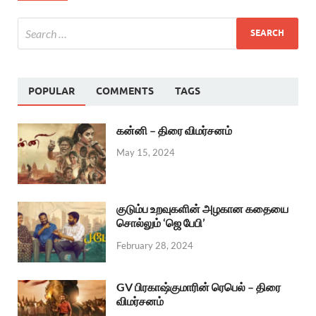
POPULAR
COMMENTS
TAGS
கன்னி – திரை விமர்சனம்
May 15, 2024
குடும்ப உறவுகளின் அழகான கதையை
சொல்லும் ‘ஜெ பேபி’
February 28, 2024
GV பிரகாஷ்குமாரின் ரெபெல் – திரை
விமர்சனம்