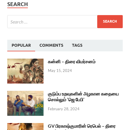
SEARCH
POPULAR
COMMENTS
TAGS
கன்னி – திரை விமர்சனம்
May 15, 2024
குடும்ப உறவுகளின் அழகான கதையை
சொல்லும் ‘ஜெ பேபி’
February 28, 2024
GV பிரகாஷ்குமாரின் ரெபெல் – திரை