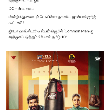
DC – விமர்சனம்!
மீண்டும் இணையும் டொவினோ தாமஸ் – ஜான்பால் ஜார்ஜ்
கூட்டணி!
ஜியோ ஹாட்ஸ்டார் & ஸ்டார் விஜயில் ‘Common Man’-ஐ
அறிமுகப்படுத்தும் பிக் பாஸ் தமிழ் 10!