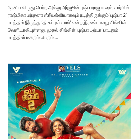
தேசிய விருது பெற்ற அல்லு அர்ஜூன் புஷ்பாராஜாகவும், சார்மிங்
ராஷ்மிகா மந்தனா ஸ்ரீவள்ளியாகவும் நடித்திருக்கும் ‘புஷ்பா 2’
படத்தில் இருந்து ‘தி கப்புள் சாங்’ என்ற இரண்டாவது சிங்கிள்
வெளியாகியுள்ளது. முதல் சிங்கிள் ‘புஷ்பா புஷ்பா’ பாடலும்
படத்தின் டீசரும் பெரும் …