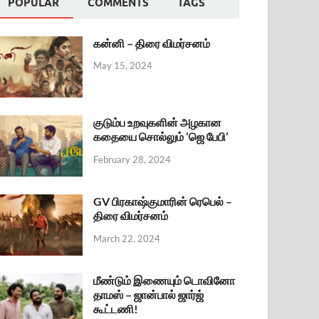
POPULAR
COMMENTS
TAGS
கன்னி – திரை விமர்சனம்
May 15, 2024
குடும்ப உறவுகளின் அழகான
கதையை சொல்லும் ‘ஜெ பேபி’
February 28, 2024
GV பிரகாஷ்குமாரின் ரெபெல் –
திரை விமர்சனம்
March 22, 2024
மீண்டும் இணையும் டொவினோ
தாமஸ் – ஜான்பால் ஜார்ஜ்
கூட்டணி!