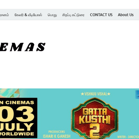
ர்சனம்
கேலரி & வீடியோஸ்
பொது
சிறப்பு கட்டுரை
CONTACT US
About Us
SK Cinemas