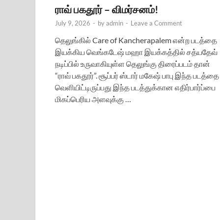
ராவ் பகதூர் – விமர்சனம்!
July 9, 2026
-
by
admin
-
Leave a Comment
தெலுங்கில் Care of Kancherapalem என்ற படத்தை
இயக்கிய வெங்கடேஷ் மஹா இயக்கத்தில் சத்யதேவ்
நடிப்பில் உருவாகியுள்ள தெலுங்கு திரைப்படம் தான்
“ராவ் பகதூர்”. சூப்பர் ஸ்டார் மகேஷ் பாபு இந்த படத்தை
வெளியிட்டிருப்பது இந்த படத்துக்கான எதிர்பார்ப்பை
மிகப்பெரிய அளவுக்கு …