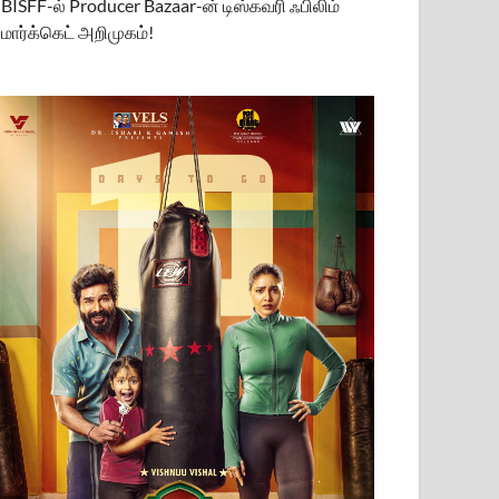
BISFF-ல் Producer Bazaar-ன் டிஸ்கவரி ஃபிலிம்
மார்க்கெட் அறிமுகம்!