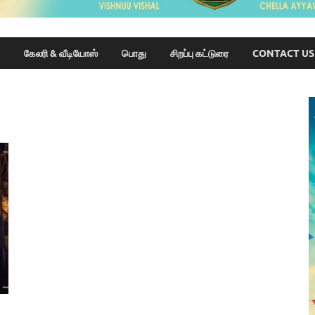
கேலரி & வீடியோஸ்
பொது
சிறப்பு கட்டுரை
CONTACT US