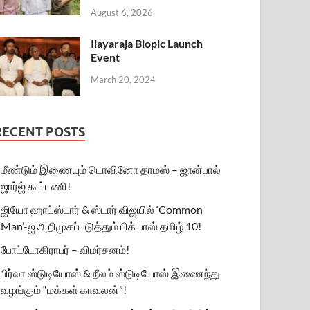
August 6, 2026
Ilayaraja Biopic Launch
Event
March 20, 2024
RECENT POSTS
மீண்டும் இணையும் டொவினோ தாமஸ் – ஜான்பால்
ஜார்ஜ் கூட்டணி!
ஜியோ ஹாட்ஸ்டார் & ஸ்டார் விஜயில் ‘Common
Man’-ஐ அறிமுகப்படுத்தும் பிக் பாஸ் தமிழ் 10!
போட்டோகிராபர் – விமர்சனம்!
பிர்லா ஸ்டுடியோஸ் & நீலம் ஸ்டுடியோஸ் இணைந்து
வழங்கும் “மக்கள் காவலன்”!