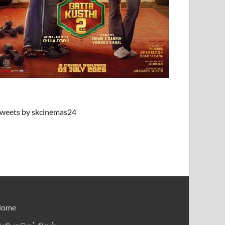
weets by skcinemas24
Home