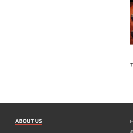
T
ABOUT US
ச