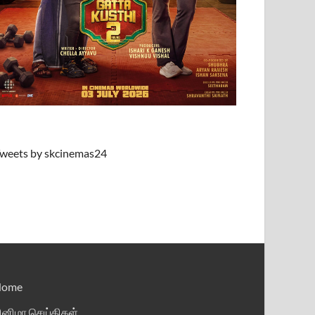
weets by skcinemas24
Home
ினிமா செய்திகள்