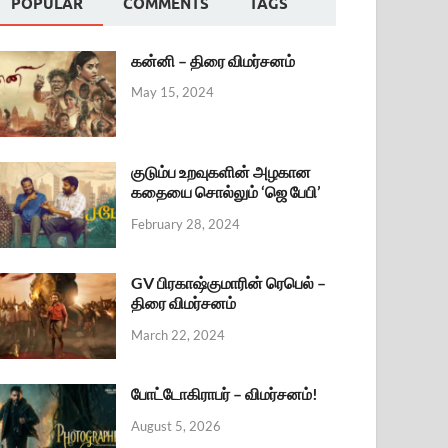
POPULAR
COMMENTS
TAGS
கன்னி – திரை விமர்சனம்
May 15, 2024
குடும்ப உறவுகளின் அழகான
கதையை சொல்லும் ‘ஜெ பேபி’
February 28, 2024
GV பிரகாஷ்குமாரின் ரெபெல் –
திரை விமர்சனம்
March 22, 2024
போட்டோகிராபர் – விமர்சனம்!
August 5, 2026