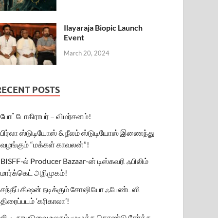
Ilayaraja Biopic Launch
Event
March 20, 2024
RECENT POSTS
போட்டோகிராபர் – விமர்சனம்!
பிர்லா ஸ்டுடியோஸ் & நீலம் ஸ்டுடியோஸ் இணைந்து
வழங்கும் “மக்கள் காவலன்”!
BISFF-ல் Producer Bazaar-ன் டிஸ்கவரி ஃபிலிம்
மார்க்கெட் அறிமுகம்!
சந்தீப் கிஷன் நடிக்கும் சோஷியோ ஃபேண்டஸி
திரைப்படம் ‘கரிகாலா’!
ஜி.டி. நாயுடுவை உலகம் முழுக்க கொண்டு சேர்க்க