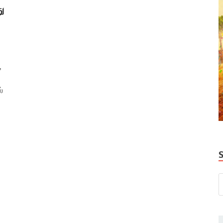
ு
!
,
்