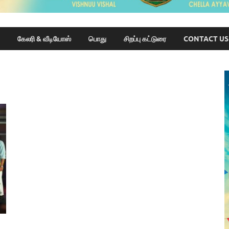
கேலரி & வீடியோஸ்
பொது
சிறப்பு கட்டுரை
CONTACT US