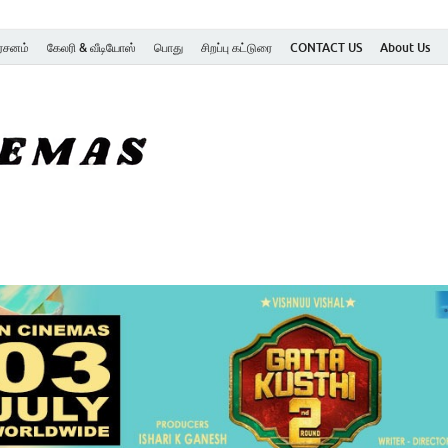
ர்சனம்
கேலரி & வீடியோஸ்
பொது
சிறப்பு கட்டுரை
CONTACT US
About Us
SK Cinemas