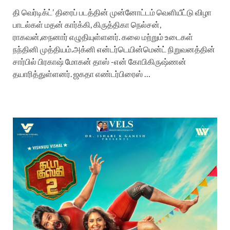
தி வெர்டிக்ட்’ திரைப் படத்தின் முன்னோட்டம் வெளியீட்டு விழா
பாடல்கள் மதன் கார்க்கி, கிருத்திகா நெல்சன்,
ராகவன்,நைனார் எழுதியுள்ளனர். கலை மற்றும் உடைகள்
நந்தினி முத்தியம்.அக்னி என்டர்டெயின்மென்ட் நிறுவனத்தின்
சார்பில் பிரகாஷ் மோகன் தாஸ் -என் கோபிகிருஷ்ணன்
தயாரித்துள்ளனர். ஜகதா எண்டர்பிரைஸ் …