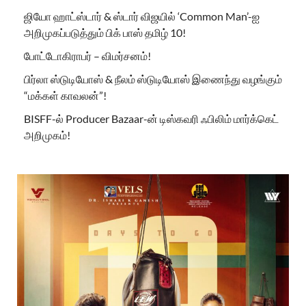
ஜியோ ஹாட்ஸ்டார் & ஸ்டார் விஜயில் ‘Common Man’-ஐ
அறிமுகப்படுத்தும் பிக் பாஸ் தமிழ் 10!
போட்டோகிராபர் – விமர்சனம்!
பிர்லா ஸ்டுடியோஸ் & நீலம் ஸ்டுடியோஸ் இணைந்து வழங்கும்
“மக்கள் காவலன்”!
BISFF-ல் Producer Bazaar-ன் டிஸ்கவரி ஃபிலிம் மார்க்கெட்
அறிமுகம்!