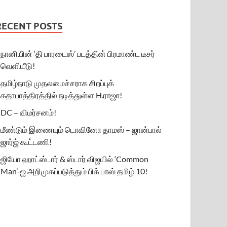
RECENT POSTS
நானியின் ‘தி பாரடைஸ்’ படத்தின் பிரமாண்ட டீசர்
வெளியீடு!
தமிழ்நாடு முதலமைச்சராக சிறப்புக்
கதாபாத்திரத்தில் நடித்துள்ள H.ராஜா!
DC – விமர்சனம்!
மீண்டும் இணையும் டொவினோ தாமஸ் – ஜான்பால்
ஜார்ஜ் கூட்டணி!
ஜியோ ஹாட்ஸ்டார் & ஸ்டார் விஜயில் ‘Common
Man’-ஐ அறிமுகப்படுத்தும் பிக் பாஸ் தமிழ் 10!