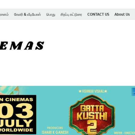
ர்சனம்
கேலரி & வீடியோஸ்
பொது
சிறப்பு கட்டுரை
CONTACT US
About Us
SK Cinemas