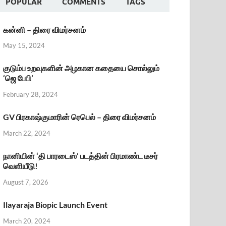
POPULAR
COMMENTS
TAGS
கன்னி – திரை விமர்சனம்
May 15, 2024
குடும்ப உறவுகளின் அழகான கதையை சொல்லும்
‘ஜெ பேபி’
February 28, 2024
GV பிரகாஷ்குமாரின் ரெபெல் – திரை விமர்சனம்
March 22, 2024
நானியின் ‘தி பாரடைஸ்’ படத்தின் பிரமாண்ட டீசர்
வெளியீடு!
August 7, 2026
Ilayaraja Biopic Launch Event
March 20, 2024