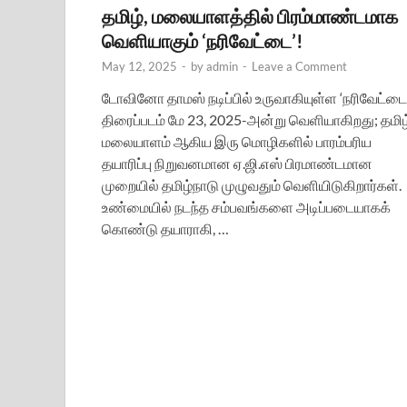
தமிழ், மலையாளத்தில் பிரம்மாண்டமாக
வெளியாகும் ‘நரிவேட்டை’!
May 12, 2025
-
by
admin
-
Leave a Comment
டோவினோ தாமஸ் நடிப்பில் உருவாகியுள்ள ‘நரிவேட்டை
திரைப்படம் மே 23, 2025-அன்று வெளியாகிறது; தமிழ
மலையாளம் ஆகிய இரு மொழிகளில் பாரம்பரிய
தயாரிப்பு நிறுவனமான ஏ.ஜி.எஸ் பிரமாண்டமான
முறையில் தமிழ்நாடு முழுவதும் வெளியிடுகிறார்கள்.
உண்மையில் நடந்த சம்பவங்களை அடிப்படையாகக்
கொண்டு தயாராகி, …