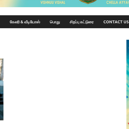
கேலரி & வீடியோஸ்
பொது
சிறப்பு கட்டுரை
CONTACT US