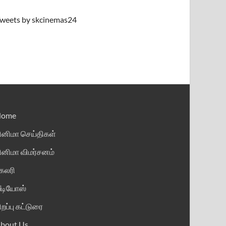
weets by skcinemas24
Home
ினிமா செய்திகள்
ினிமா விமர்சனம்
ேலரி
ீடியோஸ்
ிறப்பு கட்டுரை
bout Us