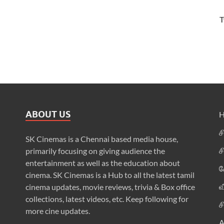
T
ABOUT US
ச
SK Cinemas is a Chennai based media house,
ச
primarily focusing on giving audience the
entertainment as well as the education about
க
cinema. SK Cinemas is a Hub to all the latest tamil
வ
cinema updates, movie reviews, trivia & Box office
collections, latest videos, etc. Keep following for
ச
more cine updates.
A