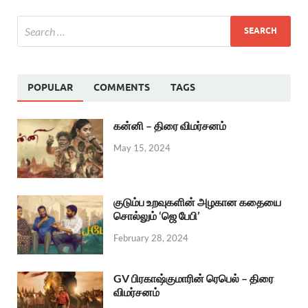
POPULAR
COMMENTS
TAGS
கன்னி – திரை விமர்சனம்
May 15, 2024
குடும்ப உறவுகளின் அழகான கதையை
சொல்லும் ‘ஜெ பேபி’
February 28, 2024
GV பிரகாஷ்குமாரின் ரெபெல் – திரை
விமர்சனம்