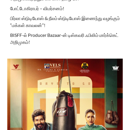
போட்டோகிராபர் – விமர்சனம்!
பிர்லா ஸ்டுடியோஸ் & நீலம் ஸ்டுடியோஸ் இணைந்து வழங்கும்
“மக்கள் காவலன்”!
BISFF-ல் Producer Bazaar-ன் டிஸ்கவரி ஃபிலிம் மார்க்கெட்
அறிமுகம்!