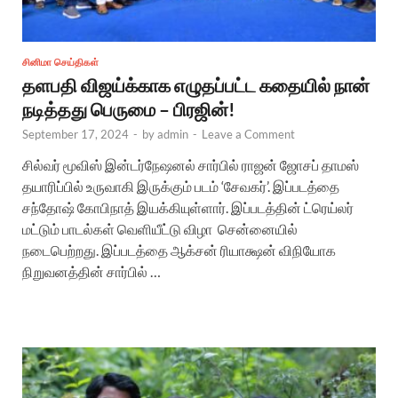
சினிமா செய்திகள்
தளபதி விஜய்க்காக எழுதப்பட்ட கதையில் நான்
நடித்தது பெருமை – பிரஜின்!
September 17, 2024
-
by
admin
-
Leave a Comment
சில்வர் மூவிஸ் இன்டர்நேஷனல் சார்பில் ராஜன் ஜோசப் தாமஸ்
தயாரிப்பில் உருவாகி இருக்கும் படம் ‘சேவகர்’. இப்படத்தை
சந்தோஷ் கோபிநாத் இயக்கியுள்ளார். இப்படத்தின் ட்ரெய்லர்
மட்டும் பாடல்கள் வெளியீட்டு விழா சென்னையில்
நடைபெற்றது. இப்படத்தை ஆக்சன் ரியாக்ஷன் விநியோக
நிறுவனத்தின் சார்பில் …