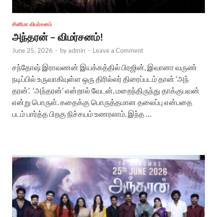
சினிமா விமர்சனம்
அந்தரன் – விமர்சனம்!
June 25, 2026
-
by
admin
-
Leave a Comment
சந்​தோஷ் இராவணன் இயக்​கத்​தில் பிரஜின், இவானா வருண்
நடிப்பில் உருவாகியுள்ள ஒரு திரில்லர் திரைப்படம் தான் ‘அந்​
தரன்’. ‘அந்​தரன்’ என்​றால் வேடன், மறைந்​திருந்து தாக்குபவன்
என்று பொருள். கதைக்கு பொருத்தமான தலைப்பு என்பதை
படம் பார்த்த பிறகு நிச்சயம் உணரலாம். இந்த …