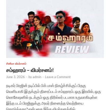
சினிமா விமர்சனம்
சம்ஹாரம் – விமர்சனம்!
June 3, 2026
-
by
admin
-
Leave a Comment
நடிகர் பிரஜின் நடிப்பில் பிக் பாஸ் நிகழ்ச்சிக்குப் பிறகு
வெளியாகி இருக்கும் திரைப்படம் சம்ஹாரம். ஒரு இரவில், ஒரு
லொகேஷனில் நடக்கும் ஒரு திரில்லர் படமாக உருவாகியுள்ள
இந்த படம் பிரஜினுக்கு அவர் நினைத்த வெற்றியை
கொடுத்ததா? என்பதை இந்த விமர்சனத்தில் …