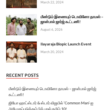
March 22, 2024
மீண்டும் இணையும் டொவினோ தாமஸ் –
ஜான்பால் ஜார்ஜ் கூட்டணி!
August 6, 2026
Ilayaraja Biopic Launch Event
March 20, 2024
RECENT POSTS
மீண்டும் இணையும் டொவினோ தாமஸ் – ஜான்பால் ஜார்ஜ்
கூட்டணி!
ஜியோ ஹாட்ஸ்டார் & ஸ்டார் விஜயில் ‘Common Man’-ஐ
அறிமுகப்படுத்தும் பிக் பாஸ் தமிழ் 10!