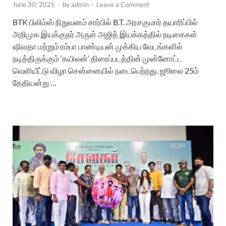
June 30, 2025
-
by
admin
-
Leave a Comment
BTK பிலிம்ஸ் நிறுவனம் சார்பில் B.T. அரசகுமார் தயாரிப்பில்
அறிமுக இயக்குநர் அருள் அஜித் இயக்கத்தில் நடிகைகள்
ஷிவதா மற்றும் ரம்பா பாண்டியன் முக்கிய வேடங்களில்
நடித்திருக்கும் ‘கயிலன்’ திரைப்படத்தின் முன்னோட்ட
வெளியீட்டு விழா சென்னையில் நடைபெற்றது. ஜூலை 25ம்
தேதியன்று …