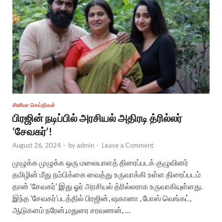
சினிமா செய்திகள்
பிரஜின் நடிப்பில் அரசியல் அதிரடி த்ரில்லர்
‘சேவகர்’!
August 26, 2024
-
by
admin
-
Leave a Comment
முழுக்க முழுக்க ஒரு மலையாளத் திரைப்படக் குழுவினர்
தமிழின் மீது நம்பிக்கை வைத்து உருவாக்கி உள்ள திரைப்படம்
தான் ‘சேவகர்’ இது ஓர் அரசியல் த்ரில்லராக உருவாகியுள்ளது.
இந்த ‘சேவகர்’படத்தில் பிரஜின், ஷகானா , போஸ் வெங்கட்,
ஆடுகளம் நரேன்,மதுரை சரவணன், …