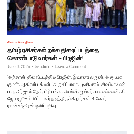
சினிமா செய்திகள்
தமிழ் ரசிகர்கள் நல்ல திரைப்படத்தை
கொண்டாடுவார்கள் – பிரஜின்!
June 3, 2026
-
by
admin
-
Leave a Comment
‘அந்தரன்’ திரைப்படத்தில் பிரஜின், இவானா வருண், அனுபமா
குமார், ஆதிரன் பத்மன், ‘அருவி’ பாலா, மு.கி. சாம்பசிவம், ரமேஷ்
பாபு, அர்ஜுன் தேவ், பிரியங்கா செல்வி, ஐஸ்வர்யா கண்ணன், வி
ஜே ராஜூ உள்ளிட்ட பலர் நடித்திருக்கிறார்கள். கிஷோர்
ராமச்சந்திரன் ஒளிப்பதிவு …