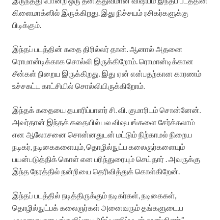
இருந்தது போன்ற ஒரு தனித்துவமான விஷயம் இந்தப் படத்தின்
கிளைமாக்ஸில் இருக்கிறது. இது நிச்சயம் ரசிகர்களுக்கு
பிடிக்கும்.
இந்தப் படத்தின் கதை திரில்லர் தான். ஆனால் அதனை
ரொமான்டிக்காக சொல்லி இருக்கிறோம். ரொமான்டிக்கான
சீன்கள் நிறைய இருக்கிறது. இது ஏன் என்பதற்கான காரணம்
உச்சகட்ட காட்சியில் சொல்லியிருக்கிறோம்.
இந்தக் கதையை தயாரிப்பாளர் சி. வி. குமாரிடம் சொன்னேன்.
அவர்தான் இந்தக் கதையில் பல விஷயங்களை சேர்க்கலாம்
என ஆலோசனை சொன்னதுடன் மட்டும் நிற்காமல் நிறைய
நடிகர், நடிகைகளையும், தொழில்நுட்ப கலைஞர்களையும்
பயன்படுத்திக் கொள் என பரிந்துரையும் செய்தார் . அவருக்கு
இந்த நேரத்தில் நன்றியை தெரிவித்துக் கொள்கிறேன்.
இந்தப் படத்தில் நடித்திருக்கும் நடிகர்கள், நடிகைகள்,
தொழில்நுட்பக் கலைஞர்கள் அனைவரும் தங்களுடைய
முழுமையான பங்களிப்பை அர்ப்பணிப்புடன் வழங்கினர்,”