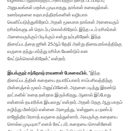
அனுபவங்கள் மறக்க முடியாதது. நாங்கள் கலைஞர்கள்.
உணர்வுகளை கதாபாத்திரங்களின் வழியாக
வெளிப்படுத்துகிறோம். அதன் மூலமாக நாங்கள் அனைவரும்
ரசிகர்களுடன் தொடர்பு கொள்கிறோம். இந்த படம் ரசிகர்கள்
அனைவருக்கும் பிடிக்கும் என்று நம்புகிறேன். இந்த
திரைப்படத்தை ஜூன் 25ஆம் தேதி அன்று திரையரங்கத்திற்கு
வருகை தந்து பார்த்து ரசிக்க வேண்டும் என
கேட்டுக்கொள்கிறேன்,” என்றார்.
இயக்குநர் சந்தோஷ் ராவணன் பேசுகையில்,
”இந்த
திரைப்படத்தின் கதையை தயாரிப்பாளர் சாம்பசிவத்திற்கு
மின்னஞ்சல் மூலம் அனுப்பினேன். அதனை படித்து இரண்டு
நாட்களில் ‘கதை நன்றாக இருக்கிறது. ஆனால் இப்போது
என்னால் தயாரிக்க இயலாது’ என்றார். அதன் பிறகு ஆறு மாதம்
கழித்து மீண்டும் என்னை அழைத்து, ‘என்னுடைய நண்பர்
ராஜேந்திர பிரசாத் வருகை தந்துள்ளார். அவருக்கு கதையை
சொல்ல முடியுமா?’ எனக் கேட்டார். கதையை சொன்னேன்