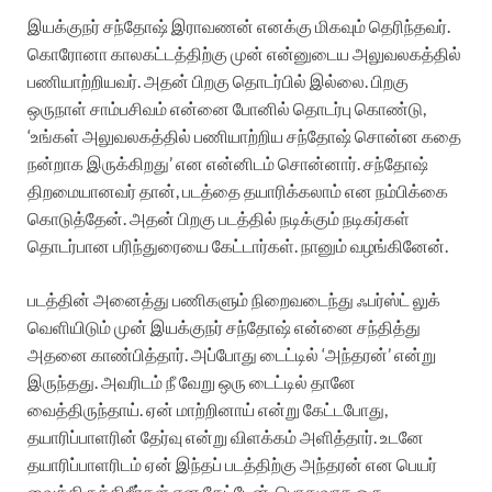
இயக்குநர் சந்தோஷ் இராவணன் எனக்கு மிகவும் தெரிந்தவர்.
கொரோனா காலகட்டத்திற்கு முன் என்னுடைய அலுவலகத்தில்
பணியாற்றியவர். அதன் பிறகு தொடர்பில் இல்லை. பிறகு
ஒருநாள் சாம்பசிவம் என்னை போனில் தொடர்பு கொண்டு,
‘உங்கள் அலுவலகத்தில் பணியாற்றிய சந்தோஷ் சொன்ன கதை
நன்றாக இருக்கிறது’ என என்னிடம் சொன்னார். சந்தோஷ்
திறமையானவர் தான், படத்தை தயாரிக்கலாம் என நம்பிக்கை
கொடுத்தேன். அதன் பிறகு படத்தில் நடிக்கும் நடிகர்கள்
தொடர்பான பரிந்துரையை கேட்டார்கள். நானும் வழங்கினேன்.
படத்தின் அனைத்து பணிகளும் நிறைவடைந்து ஃபர்ஸ்ட் லுக்
வெளியிடும் முன் இயக்குநர் சந்தோஷ் என்னை சந்தித்து
அதனை காண்பித்தார். அப்போது டைட்டில் ‘அந்தரன்’ என்று
இருந்தது. அவரிடம் நீ வேறு ஒரு டைட்டில் தானே
வைத்திருந்தாய். ஏன் மாற்றினாய் என்று கேட்டபோது,
தயாரிப்பாளரின் தேர்வு என்று விளக்கம் அளித்தார். உடனே
தயாரிப்பாளரிடம் ஏன் இந்தப் படத்திற்கு அந்தரன் என பெயர்
வைத்திருக்கிறீர்கள் என கேட்டேன். பொதுவாக ஒரு