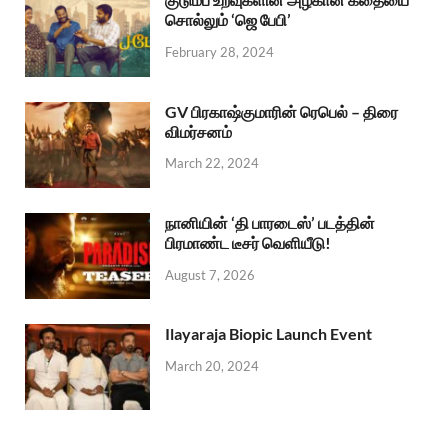
சொல்லும் ‘ஜெ பேபி’
February 28, 2024
GV பிரகாஷ்குமாரின் ரெபெல் – திரை
விமர்சனம்
March 22, 2024
நானியின் ‘தி பாரடைஸ்’ படத்தின்
பிரமாண்ட டீசர் வெளியீடு!
August 7, 2026
Ilayaraja Biopic Launch Event
March 20, 2024