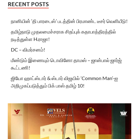
RECENT POSTS
நானியின் ‘தி பாரடைஸ்’ படத்தின் பிரமாண்ட டீசர் வெளியீடு!
தமிழ்நாடு முதலமைச்சராக சிறப்புக் கதாபாத்திரத்தில்
நடித்துள்ள H.ராஜா!
DC – விமர்சனம்!
மீண்டும் இணையும் டொவினோ தாமஸ் – ஜான்பால் ஜார்ஜ்
கூட்டணி!
ஜியோ ஹாட்ஸ்டார் & ஸ்டார் விஜயில் ‘Common Man’-ஐ
அறிமுகப்படுத்தும் பிக் பாஸ் தமிழ் 10!