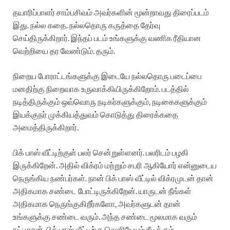
தயாரிப்பாளர் சாம்பசிவம் அவர்களின் மூன்றாவது திரைப்படம்
இது. நல்ல கதை. நல்லதொரு கருத்தை தேர்வு
செய்திருக்கிறார். இந்தப் படம் உங்களுக்கு வணிக ரீதியான
வெற்றியை தர வேண்டும். தரும்.
நிறைய போராட்டங்களுக்கு இடையே நல்லதொரு படைப்பை
மனதிற்கு நிறைவாக உருவாக்கியிருக்கிறோம். படத்தில்
நடித்திருக்கும் ஒவ்வொரு நடிகர்களுக்கும், நடிகைகளுக்கும்
இயக்குநர் முக்கியத்துவம் கொடுத்து திரைக்கதை
அமைத்திருக்கிறார்.
பிக் பாஸ் வீட்டிற்குள் பலர் சென்றுள்ளனர். பலரிடம் பழகி
இருக்கிறேன். அதில் விக்ரம் மற்றும் சபரி ஆகியோர் என்னுடைய
நெருங்கிய நண்பர்கள். நான் பிக் பாஸ் வீட்டில் விக்ரமுடன் தான்
அதிகமாக சண்டை போட்டிருக்கிறேன். யாருடன் நீங்கள்
அதிகமாக நெருங்குகிறீர்களோ, அவர்களுடன் தான்
உங்களுக்கு சண்டை வரும். அந்த சண்டை மூலமாக வரும்
நட்புதான், பிக் பாஸ் வீட்டிற்கு வெளியேயும் நீடிக்கும்.