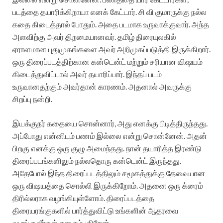
படத்தை தயாரிக்கிறாயா எனக் கேட்டார். சி வி குமாருக்கு நல்ல
கதை கிடைத்தால் போதும். அதை படமாக உருவாக்குவார். அந்த
அளவிற்கு அவர் திறமையானவர். தமிழ் திரையுலகில்
ஏராளமான புதுமுகங்களை அவர் அறிமுகப்படுத்தி இருக்கிறார்.
ஒரு திரைப்படத்திற்கான கன்டென்ட் மற்றும் சரியான விஷயம்
கிடைத்துவிட்டால் அவர் தயாரிப்பார். இந்தப் படம்
உருவானதற்கும் அவர்தான் காரணம். அதனால் அவருக்கு
சிறப்பு நன்றி.
இயக்குநர் கதையை சொன்னார், அது எனக்கு பிடித்திருந்தது.
அப்போது என்னிடம் பணம் இல்லை என்று சொன்னேன். அதன்
பிறகு எனக்கு ஒரு குழு அமைந்தது. நான் தயாரித்த இரண்டு
திரைப்படங்களிலும் நல்லதொரு கன்டென்ட் இருந்தது.
அதேபோல் இந்த திரைப்படத்திலும் சமூகத்துக்கு தேவையான
ஒரு விஷயத்தை சொல்லி இருக்கிறோம். அதனை ஒரு க்ரைம்
திரில்லராக வழங்கியுள்ளோம். திரைப்படத்தை
திரையரங்குகளில் பார்த்துவிட்டு உங்களின் ஆதரவை
வழங்குவீர்கள் என நம்புகிறேன்.