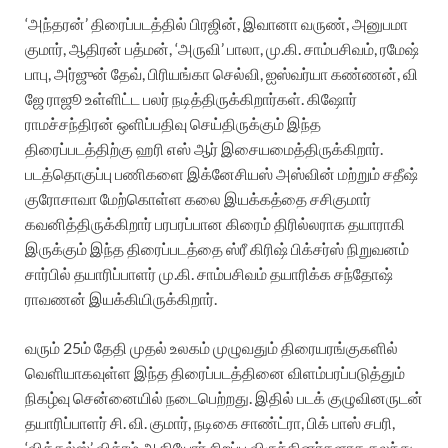
‘அந்தரன்’ திரைப்படத்தில் பிரஜின், இவானா வருண், அனுபமா
குமார், ஆதிரன் பத்மன், ‘அருவி’ பாலா, மு.கி. சாம்பசிவம், ரமேஷ்
பாபு, அர்ஜுன் தேவ், பிரியங்கா செல்வி, ஐஸ்வர்யா கண்ணன், வி
ஜே ராஜூ உள்ளிட்ட பலர் நடித்திருக்கிறார்கள். கிஷோர்
ராமச்சந்திரன் ஒளிப்பதிவு செய்திருக்கும் இந்த
திரைப்படத்திற்கு ஹரி எஸ் ஆர் இசையமைத்திருக்கிறார்.
படத்தொகுப்பு பணிகளை இக்னேசியஸ் அஸ்வின் மற்றும் சதீஷ்
குரோசாவா மேற்கொள்ள கலை இயக்கத்தை சசிகுமார்
கவனித்திருக்கிறார் பரபரப்பான கிரைம் திரில்லராக தயாராகி
இருக்கும் இந்த திரைப்படத்தை ஸ்ரீ கிரிஷ் பிக்சர்ஸ் நிறுவனம்
சார்பில் தயாரிப்பாளர் மு.கி. சாம்பசிவம் தயாரிக்க சந்தோஷ்
ராவணன் இயக்கியிருக்கிறார்.
வரும் 25ம் தேதி முதல் உலகம் முழுவதும் திரையரங்குகளில்
வெளியாகவுள்ள இந்த திரைப்படத்தினை விளம்பரப்படுத்தும்
நிகழ்வு சென்னையில் நடைபெற்றது. இதில் படக் குழுவினருடன்
தயாரிப்பாளர் சி. வி. குமார், நடிகை சாண்ட்ரா, பிக் பாஸ் சபரி,
‘விக்கல்ஸ்’ விக்ரம் ஆகியோர் சிறப்பு விருந்தினர்களாக கலந்து