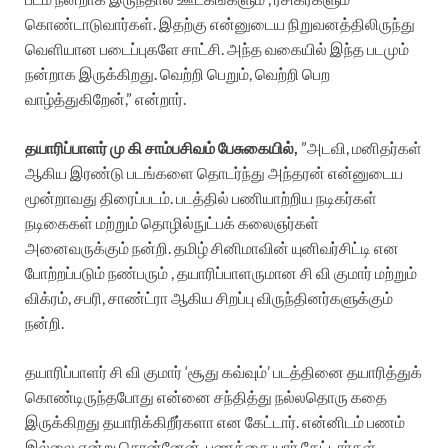
கொண்டாடுவார்கள். இதற்கு என்னுடைய நிறுவனத்திலிருந்து
வெளியான படைப்புகளே சாட்சி. அந்த வகையில் இந்த படமும்
நன்றாக இருக்கிறது. வெற்றி பெறும், வெற்றி பெற
வாழ்த்துகிறேன்,” என்றார்.
தயாரிப்பாளர் மு கி சாம்பசிவம் பேசுகையில்,
”அடவி, மனிதர்கள்
ஆகிய இரண்டு படங்களை தொடர்ந்து அந்தரன் என்னுடைய
மூன்றாவது திரைப்படம். படத்தில் பணியாற்றிய நடிகர்கள்
நடிகைகள் மற்றும் தொழில்நுட்பக் கலைஞர்கள்
அனைவருக்கும் நன்றி.‌ தமிழ் சினிமாவின் யுனிவர்சிட்டி என
போற்றப்படும் நண்பரும் , தயாரிப்பாளருமான சி வி குமார் மற்றும்
விக்ரம், சபரி, சாண்ட்ரா ஆகிய சிறப்பு விருந்தினர்களுக்கும்
நன்றி.
தயாரிப்பாளர் சி வி குமார் ‘சூது கவ்வும்’ படத்தினை தயாரித்துக்
கொண்டிருந்தபோது என்னை சந்தித்து நல்லதொரு கதை
இருக்கிறது தயாரிக்கிறீர்களா என கேட்டார். என்னிடம் பணம்
இல்லை என்று சொன்னேன். பணத்தை யார் கேட்டார்கள்,