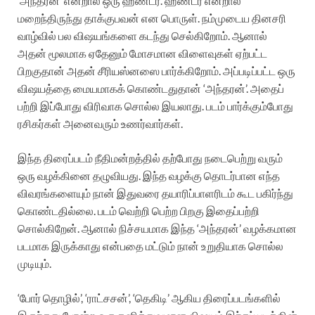
‘அந்தரன்’ என்றால் ஒரு ஹண்டர். ஹண்டர் என்றால்
மறைந்திருந்து தாக்குபவன் என பொருள். நம்முடைய தினசரி
வாழ்வில் பல விஷயங்களை கடந்து செல்கிறோம். ஆனால்
அதன் மூலமாக ஏதேனும் மோசமான விளைவுகள் ஏற்பட்ட
பிறகுதான் அதன் சீரியஸ்னஸை பார்க்கிறோம். அப்படிப்பட்ட ஒரு
விஷயத்தை மையமாகக் கொண்டதுதான் ‘அந்தரன்’. அதைப்
பற்றி இப்போது விரிவாக சொல்ல இயலாது. படம் பார்க்கும்போது
ரசிகர்கள் அனைவரும் உணர்வார்கள்.
இந்த திரைப்படம் நீதிமன்றத்தில் தற்போது நடைபெற்று வரும்
ஒரு வழக்கினை தழுவியது. இந்த வழக்கு தொடர்பான எந்த
விவரங்களையும் நான் இதுவரை தயாரிப்பாளரிடம் கூட பகிர்ந்து
கொண்டதில்லை. படம் வெற்றி பெற்ற பிறகு இதைப்பற்றி
சொல்கிறேன். ஆனால் நிச்சயமாக இந்த ‘அந்தரன்’ வழக்கமான
படமாக இருக்காது என்பதை மட்டும் நான் உறுதியாக சொல்ல
முடியும்.
‘போர் தொழில்’, ‘ராட்சசன்’, ‘தெகிடி’ ஆகிய திரைப்படங்களில்