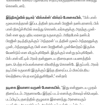
கொண்டனர்.
இந்நிகழ்வில் நடிகர் ‘விக்கல்ஸ்’ விக்ரம் பேசுகையில்,
”பிக் பாஸ்
மூலமாகத்தான் இப்படத்தின் நாயகன் பிரஜின் நண்பரானார். பிக்
பாஸ் நிகழ்ச்சியில் கலந்து கொண்டவர்களுக்கு அதற்கு முன்-
பின் என ஒரு புதிய வரலாறு உருவாகும். அதேபோல் நண்பர்
பிரஜின் நடித்திருக்கும் ‘அந்தரன்’ படத்தின் மூலம் அந்தரனுக்கு
முன், அந்தரனுக்கு பின் என பிரஜினின் முன்னேற்றம் இருக்க
வேண்டும் என விரும்புகிறேன். இருக்கும் என்று நம்புகிறேன்.
பிக் பாஸ் வீட்டில் அவர் தன்னுடைய திரையுலக பயணத்தில்
நடைபெற்ற சம்பவங்களை விவரித்து கொண்டே இருப்பார். அவர்
நடிப்பில் உருவாகி இருக்கும் இந்த திரைப்படம் மிகப்பெரிய
வெற்றியை பெற வாழ்த்துகிறேன்,” என்றார்
நடிகை இவானா வருண் பேசுகையில்,
”இது என்னுடைய முதல்
திரைப்படம். அதனாலயே இந்தப் படம் எனக்கு மிகவும் ஸ்பெஷல்.
படப்பிடிப்பு தளத்தில் குழுவாக இணைந்து அனைவரும்
வழங்கிய ஆதரவிற்கும், அன்பிற்கும் நன்றி. படப்பிடிப்பு