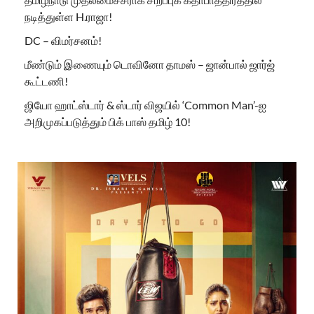
நடித்துள்ள H.ராஜா!
DC – விமர்சனம்!
மீண்டும் இணையும் டொவினோ தாமஸ் – ஜான்பால் ஜார்ஜ்
கூட்டணி!
ஜியோ ஹாட்ஸ்டார் & ஸ்டார் விஜயில் ‘Common Man’-ஐ
அறிமுகப்படுத்தும் பிக் பாஸ் தமிழ் 10!