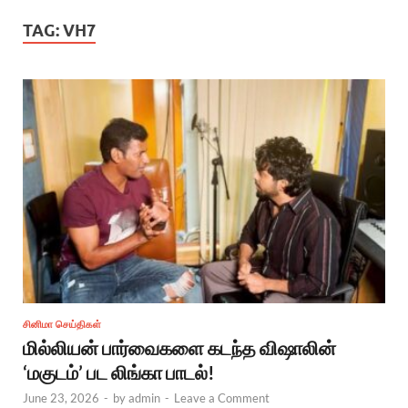
TAG:
VH7
சினிமா செய்திகள்
மில்லியன் பார்வைகளை கடந்த விஷாலின்
‘மகுடம்’ பட லிங்கா பாடல்!
June 23, 2026
-
by
admin
-
Leave a Comment