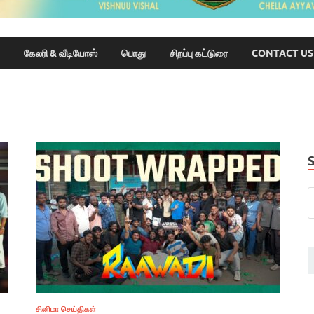
கேலரி & வீடியோஸ்
பொது
சிறப்பு கட்டுரை
CONTACT US
சினிமா செய்திகள்