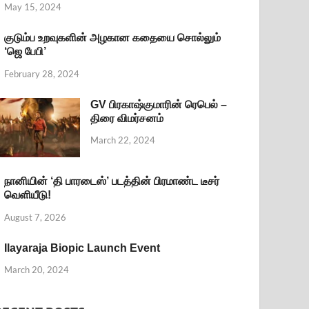
May 15, 2024
குடும்ப உறவுகளின் அழகான கதையை சொல்லும்
‘ஜெ பேபி’
February 28, 2024
GV பிரகாஷ்குமாரின் ரெபெல் –
திரை விமர்சனம்
March 22, 2024
நானியின் ‘தி பாரடைஸ்’ படத்தின் பிரமாண்ட டீசர்
வெளியீடு!
August 7, 2026
Ilayaraja Biopic Launch Event
March 20, 2024