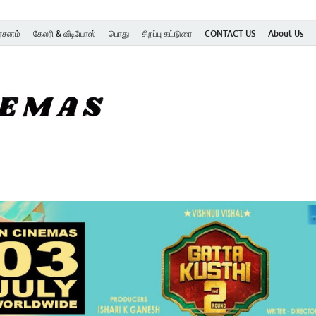
ர்சனம்
கேலரி & வீடியோஸ்
பொது
சிறப்பு கட்டுரை
CONTACT US
About Us
SK Cinemas