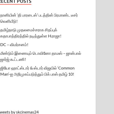
RECENT POSTS
நானியின் ‘தி பாரடைஸ்’ படத்தின் பிரமாண்ட டீசர்
வெளியீடு!
தமிழ்நாடு முதலமைச்சராக சிறப்புக்
கதாபாத்திரத்தில் நடித்துள்ள H.ராஜா!
DC – விமர்சனம்!
மீண்டும் இணையும் டொவினோ தாமஸ் – ஜான்பால்
ஜார்ஜ் கூட்டணி!
ஜியோ ஹாட்ஸ்டார் & ஸ்டார் விஜயில் ‘Common
Man’-ஐ அறிமுகப்படுத்தும் பிக் பாஸ் தமிழ் 10!
weets by skcinemas24