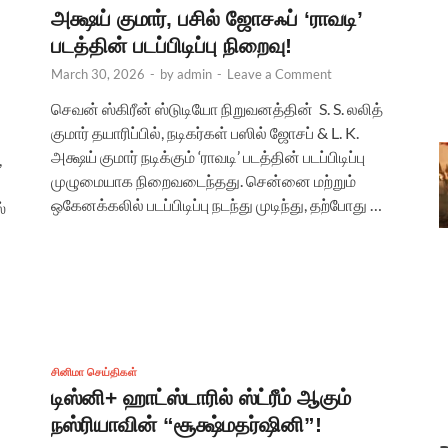
அக்ஷய் குமார், பசில் ஜோசஃப் ‘ராவடி’
படத்தின் படப்பிடிப்பு நிறைவு!
March 30, 2026
-
by
admin
-
Leave a Comment
செவன் ஸ்கிரீன் ஸ்டுடியோ நிறுவனத்தின் S. S. லலித்
குமார் தயாரிப்பில், நடிகர்கள் பஸில் ஜோசப் & L. K.
அக்ஷய் குமார் நடிக்கும் ‘ராவடி’ படத்தின் படப்பிடிப்பு
,
முழுமையாக நிறைவடைந்தது. சென்னை மற்றும்
ஒகேனக்கலில் படப்பிடிப்பு நடந்து முடிந்து, தற்போது …
்
சினிமா செய்திகள்
டிஸ்னி+ ஹாட்ஸ்டாரில் ஸ்ட்ரீம் ஆகும்
நஸ்ரியாவின் “சூக்ஷ்மதர்ஷினி”!