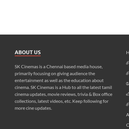
ABOUT US
ச
SK Cinemas is a Chennai based media house,
ச
primarily focusing on giving audience the
entertainment as well as the education about
க
cinema. SK Cinemas is a Hub to all the latest tamil
வ
cinema updates, movie reviews, trivia & Box office
collections, latest videos, etc. Keep following for
ச
more cine updates.
A