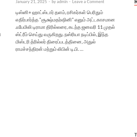
January 21, 2025
-
by
admin
-
Leave a Comment
டிஸ்னி+ ஹாட்ஸ்டார் தளம், ரசிகர்கள் பெரிதும்
எதிர்பார்த்த “சூக்ஷ்மதர்ஷினி” எனும் அட்டகாசமான
ஃபேமிலி டிராமா திரில்லரை, கடந்த ஜனவரி 11 முதல்
ி
ஸ்ட்ரீம் செய்து வருகிறது. நஸ்ரியா நடிப்பில், இந்த
மிஸ்டரி த்ரில்லர் திரைப்படத்தினை, அதுல்
ராமச்சந்திரன் மற்றும் லிபின் டி.பி. …
T