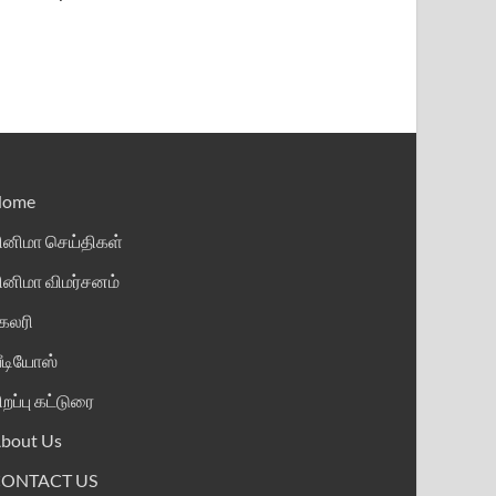
Home
ினிமா செய்திகள்
ினிமா விமர்சனம்
ேலரி
ீடியோஸ்
ிறப்பு கட்டுரை
bout Us
CONTACT US