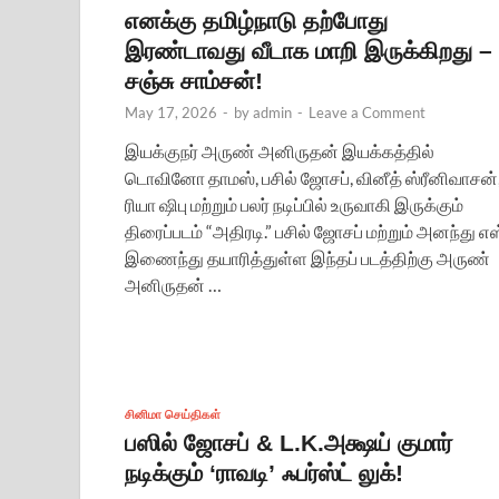
எனக்கு தமிழ்நாடு தற்போது
இரண்டாவது வீடாக மாறி இருக்கிறது –
சஞ்சு சாம்சன்!
May 17, 2026
-
by
admin
-
Leave a Comment
இயக்குநர் அருண் அனிருதன் இயக்கத்தில்
டொவினோ தாமஸ், பசில் ஜோசப், வினீத் ஸ்ரீனிவாசன்
ரியா ஷிபு மற்றும் பலர் நடிப்பில் உருவாகி இருக்கும்
திரைப்படம் “அதிரடி.” பசில் ஜோசப் மற்றும் அனந்து எஸ
இணைந்து தயாரித்துள்ள இந்தப் படத்திற்கு அருண்
அனிருதன் …
சினிமா செய்திகள்
பஸில் ஜோசப் & L.K.அக்ஷய் குமார்
நடிக்கும் ‘ராவடி’ ஃபர்ஸ்ட் லுக்!