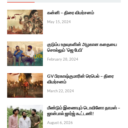
கன்னி – திரை விமர்சனம்
May 15, 2024
குடும்ப உறவுகளின் அழகான கதையை
சொல்லும் ‘ஜெ பேபி’
February 28, 2024
GV பிரகாஷ்குமாரின் ரெபெல் – திரை
விமர்சனம்
March 22, 2024
மீண்டும் இணையும் டொவினோ தாமஸ் –
ஜான்பால் ஜார்ஜ் கூட்டணி!
August 6, 2026