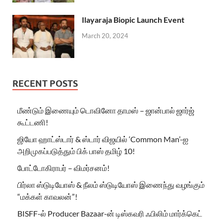
Ilayaraja Biopic Launch Event
March 20, 2024
RECENT POSTS
மீண்டும் இணையும் டொவினோ தாமஸ் – ஜான்பால் ஜார்ஜ்
கூட்டணி!
ஜியோ ஹாட்ஸ்டார் & ஸ்டார் விஜயில் ‘Common Man’-ஐ
அறிமுகப்படுத்தும் பிக் பாஸ் தமிழ் 10!
போட்டோகிராபர் – விமர்சனம்!
பிர்லா ஸ்டுடியோஸ் & நீலம் ஸ்டுடியோஸ் இணைந்து வழங்கும்
“மக்கள் காவலன்”!
BISFF-ல் Producer Bazaar-ன் டிஸ்கவரி ஃபிலிம் மார்க்கெட்