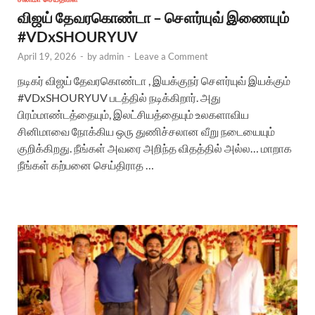
விஜய் தேவரகொண்டா – சௌர்யுவ் இணையும்
#VDxSHOURYUV
April 19, 2026
-
by
admin
-
Leave a Comment
நடிகர் விஜய் தேவரகொண்டா , இயக்குநர் சௌர்யுவ் இயக்கும்
#VDxSHOURYUV படத்தில் நடிக்கிறார். அது
பிரம்மாண்டத்தையும், இலட்சியத்தையும் உலகளாவிய
சினிமாவை நோக்கிய ஒரு துணிச்சலான வீறு நடையையும்
குறிக்கிறது. நீங்கள் அவரை அறிந்த விதத்தில் அல்ல… மாறாக
நீங்கள் கற்பனை செய்திராத …