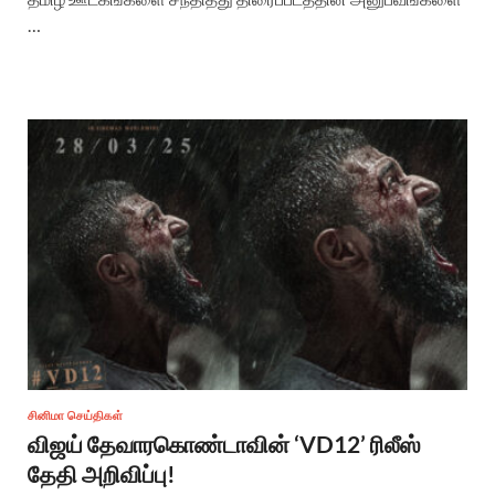
…
சினிமா செய்திகள்
விஜய் தேவாரகொண்டாவின் ‘VD12’ ரிலீஸ்
தேதி அறிவிப்பு!