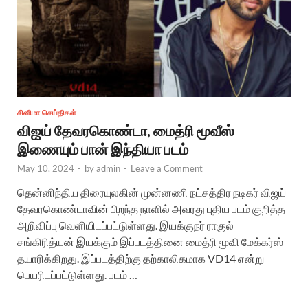
சினிமா செய்திகள்
விஜய் தேவரகொண்டா, மைத்ரி மூவீஸ்
இணையும் பான் இந்தியா படம்
May 10, 2024
-
by
admin
-
Leave a Comment
தென்னிந்திய திரையுலகின் முன்னணி நட்சத்திர நடிகர் விஜய்
தேவரகொண்டாவின் பிறந்த நாளில் அவரது புதிய படம் குறித்த
அறிவிப்பு வெளியிடப்பட்டுள்ளது. இயக்குநர் ராகுல்
சங்கிரித்யன் இயக்கும் இப்படத்தினை மைத்ரி மூவி மேக்கர்ஸ்
தயாரிக்கிறது. இப்படத்திற்கு தற்காலிகமாக VD14 என்று
பெயரிடப்பட்டுள்ளது. படம் …