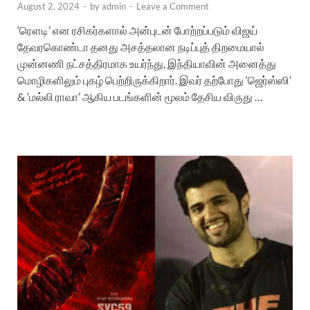
August 2, 2024
-
by
admin
-
Leave a Comment
‘ரௌடி’ என ரசிகர்களால் அன்புடன் போற்றப்படும் விஜய்
தேவரகொண்டா தனது அசத்தலான நடிப்புத் திறமையால்
முன்னணி நட்சத்திரமாக உயர்ந்து, இந்தியாவின் அனைத்து
மொழிகளிலும் புகழ் பெற்றிருக்கிறார். இவர் தற்போது ‘ஜெர்ஸ்ஸி’
& ‘மல்லி ராவா’ ஆகிய படங்களின் மூலம் தேசிய விருது …