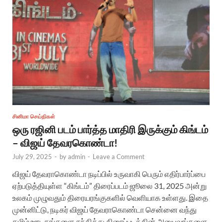
சினிமா செய்திகள்
ஒரு ரஜினி படம் பார்த்த மாதிரி இருக்கும் கிங்டம்
– விஜய் தேவரகொண்டா!
July 29, 2025
-
by
admin
-
Leave a Comment
விஜய் தேவராகொண்டா நடிப்பில் உருவாகி பெரும் எதிர்பார்ப்பை
ஏற்படுத்தியுள்ள “கிங்டம்” திரைப்படம் ஜூலை 31, 2025 அன்று
உலகம் முழுவதும் திரையரங்குகளில் வெளியாக உள்ளது. இதை
முன்னிட்டு, நடிகர் விஜய் தேவராகொண்டா சென்னை வந்து
தமிழ் ஊடகங்களை சந்தித்து திரைப்படத்தின் அனுபவங்களை