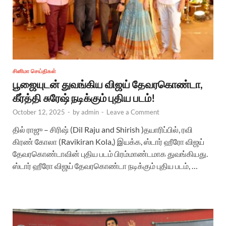
சினிமா செய்திகள்
பூஜையுடன் துவங்கிய விஜய் தேவரகொண்டா,
கீர்த்தி சுரேஷ் நடிக்கும் புதிய படம்!
October 12, 2025
-
by
admin
-
Leave a Comment
தில் ராஜு – சிரிஷ் (Dil Raju and Shirish )தயாரிப்பில், ரவி
கிரண் கோலா (Ravikiran Kola,) இயக்க, ஸ்டார் ஹீரோ விஜய்
தேவரகொண்டாவின் புதிய படம் பிரம்மாண்டமாக துவங்கியது.
ஸ்டார் ஹீரோ விஜய் தேவரகொண்டா நடிக்கும் புதிய படம், …