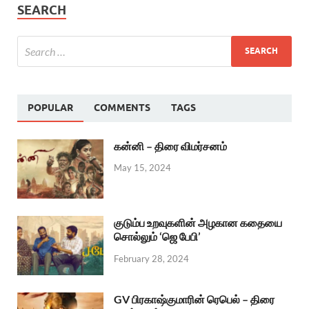
SEARCH
POPULAR
COMMENTS
TAGS
கன்னி – திரை விமர்சனம்
May 15, 2024
குடும்ப உறவுகளின் அழகான கதையை
சொல்லும் ‘ஜெ பேபி’
February 28, 2024
GV பிரகாஷ்குமாரின் ரெபெல் – திரை