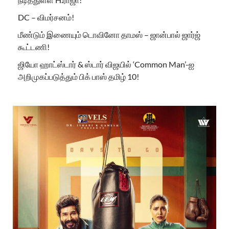
DC – விமர்சனம்!
மீண்டும் இணையும் டொவினோ தாமஸ் – ஜான்பால் ஜார்ஜ்
கூட்டணி!
ஜியோ ஹாட்ஸ்டார் & ஸ்டார் விஜயில் ‘Common Man’-ஐ
அறிமுகப்படுத்தும் பிக் பாஸ் தமிழ் 10!