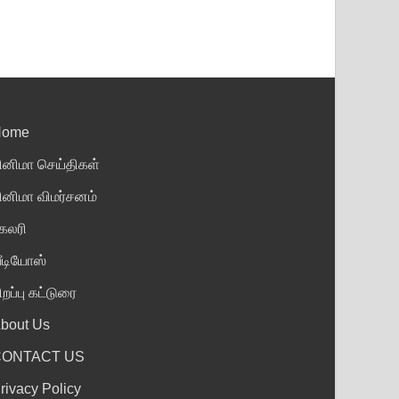
Home
ினிமா செய்திகள்
ினிமா விமர்சனம்
ேலரி
ீடியோஸ்
ிறப்பு கட்டுரை
bout Us
CONTACT US
rivacy Policy