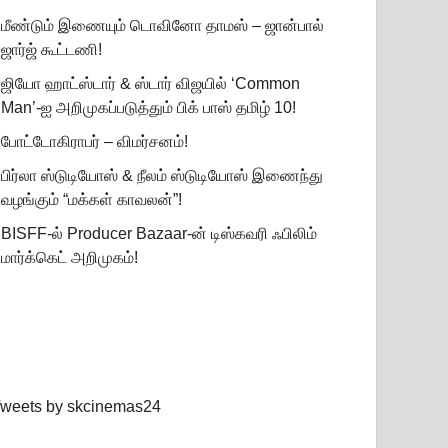
மீண்டும் இணையும் டொவினோ தாமஸ் – ஜான்பால்
ஜார்ஜ் கூட்டணி!
ஜியோ ஹாட்ஸ்டார் & ஸ்டார் விஜயில் ‘Common
Man’-ஐ அறிமுகப்படுத்தும் பிக் பாஸ் தமிழ் 10!
போட்டோகிராபர் – விமர்சனம்!
பிர்லா ஸ்டுடியோஸ் & நீலம் ஸ்டுடியோஸ் இணைந்து
வழங்கும் “மக்கள் காவலன்”!
BISFF-ல் Producer Bazaar-ன் டிஸ்கவரி ஃபிலிம்
மார்க்கெட் அறிமுகம்!
weets by skcinemas24