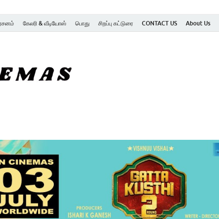
ர்சனம்
கேலரி & வீடியோஸ்
பொது
சிறப்பு கட்டுரை
CONTACT US
About Us
SK Cinemas