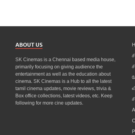
ABOUT US
ச
SK Cinemas is a Chennai based media house,
ச
primarily focusing on giving audience the
entertainment as well as the education about
க
cinema. SK Cinemas is a Hub to all the latest
வ
tamil cinema updates, movie reviews, trivia &
Box office collections, latest videos, etc. Keep
ச
following for more cine updates.
A
P