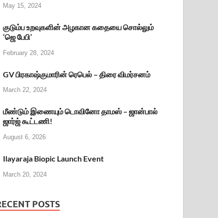
May 15, 2024
குடும்ப உறவுகளின் அழகான கதையை சொல்லும்
‘ஜெ பேபி’
February 28, 2024
GV பிரகாஷ்குமாரின் ரெபெல் – திரை விமர்சனம்
March 22, 2024
மீண்டும் இணையும் டொவினோ தாமஸ் – ஜான்பால்
ஜார்ஜ் கூட்டணி!
August 6, 2026
Ilayaraja Biopic Launch Event
March 20, 2024
RECENT POSTS