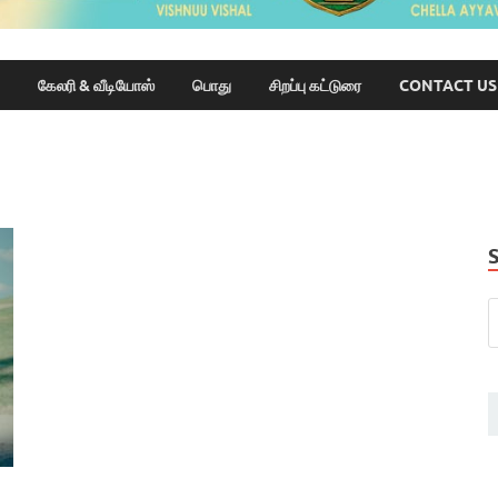
கேலரி & வீடியோஸ்
பொது
சிறப்பு கட்டுரை
CONTACT US