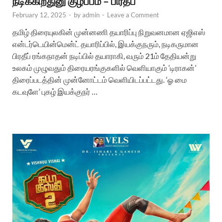
நடிக்கிறதுனு குழப்பம் – பிரதீப்
February 12, 2025
-
by
admin
-
Leave a Comment
தமிழ் திரையுலகின் முன்னணி தயாரிப்பு நிறுவனமான ஏஜிஎஸ்
என்டர்டெயின்மென்ட் தயாரிப்பில், இயக்குநரும், நடிகருமான
பிரதீப் ரங்கநாதன் நடிப்பில் தயாராகி, வரும் 21ம் தேதியன்று
உலகம் முழுவதும் திரையரங்குகளில் வெளியாகும் ‘டிராகன்’
திரைப்படத்தின் முன்னோட்டம் வெளியிடப்பட்டது. ‘ஓ மை
கடவுளே’ புகழ் இயக்குநர் …