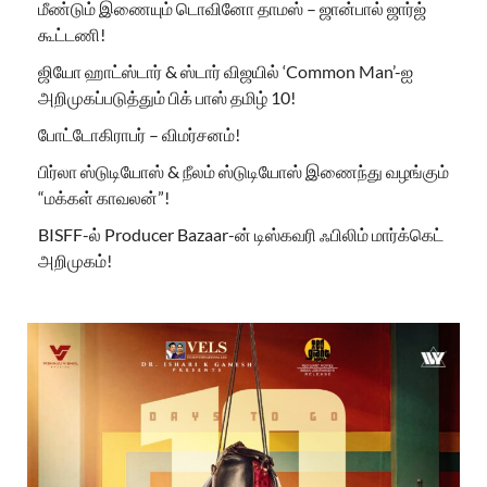
மீண்டும் இணையும் டொவினோ தாமஸ் – ஜான்பால் ஜார்ஜ்
கூட்டணி!
ஜியோ ஹாட்ஸ்டார் & ஸ்டார் விஜயில் ‘Common Man’-ஐ
அறிமுகப்படுத்தும் பிக் பாஸ் தமிழ் 10!
போட்டோகிராபர் – விமர்சனம்!
பிர்லா ஸ்டுடியோஸ் & நீலம் ஸ்டுடியோஸ் இணைந்து வழங்கும்
“மக்கள் காவலன்”!
BISFF-ல் Producer Bazaar-ன் டிஸ்கவரி ஃபிலிம் மார்க்கெட்
அறிமுகம்!