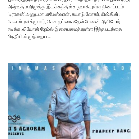
அஷ்வத் மாரிமுத்து இயக்கத்தில் உருவாகியுள்ள திரைப்படம்
‘டிராகன்’. அனுபமா பரமேஸ்வரன், கயாடு லோகர், மிஷ்கின்,
கே.எஸ்.ரவிக்குமார், கௌதம் வாசுதேவ் மேனன் ஆகியோர்
நடிக்க, லியோன் ஜேம்ஸ் இசையமைத்துள்ள இந்த படத்தை
பிரதீப்பின் முந்தைய …