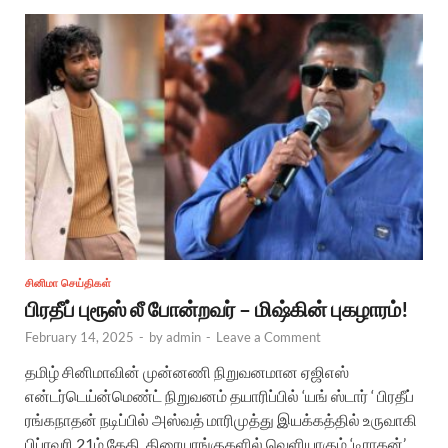
சினிமா செய்திகள்
பிரதீப் புரூஸ் லீ போன்றவர் – மிஷ்கின் புகழாரம்!
February 14, 2025
-
by
admin
-
Leave a Comment
தமிழ் சினிமாவின் முன்னணி நிறுவனமான ஏஜிஎஸ்
என்டர்டெய்ன்மெண்ட் நிறுவனம் தயாரிப்பில் ‘யங் ஸ்டார் ‘ பிரதீப்
ரங்கநாதன் நடிப்பில் அஸ்வத் மாரிமுத்து இயக்கத்தில் உருவாகி
பிப்ரவரி 21ம் தேதி திரையரங்குகளில் வெளியாகும் ‘டிராகன்’