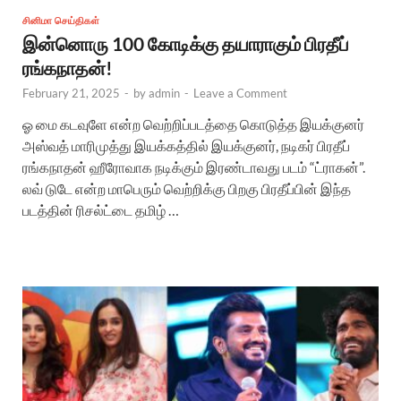
சினிமா செய்திகள்
இன்னொரு 100 கோடிக்கு தயாராகும் பிரதீப்
ரங்கநாதன்!
February 21, 2025
-
by
admin
-
Leave a Comment
ஓ மை கடவுளே என்ற வெற்றிப்படத்தை கொடுத்த இயக்குனர்
அஸ்வத் மாரிமுத்து இயக்கத்தில் இயக்குனர், நடிகர் பிரதீப்
ரங்கநாதன் ஹீரோவாக நடிக்கும் இரண்டாவது படம் “ட்ராகன்”.
லவ் டுடே என்ற மாபெரும் வெற்றிக்கு பிறகு பிரதீப்பின் இந்த
படத்தின் ரிசல்ட்டை தமிழ் …