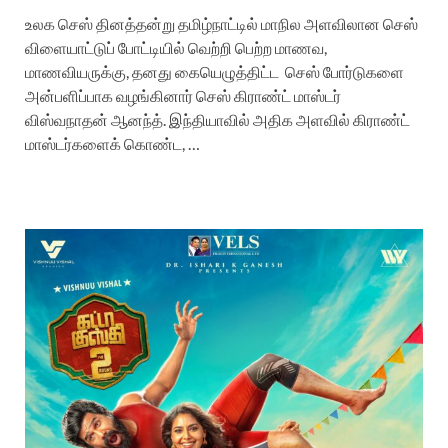
உலக செஸ் தினத்தன்று தமிழ்நாட்டில் மாநில அளவிலான செஸ்
விளையாட்டுப் போட்டியில் வெற்றி பெற்ற மாணவ,
மாணவியருக்கு, தனது கையெழுத்திட்ட செஸ் போர்டுகளை
அன்பளிப்பாக வழங்கினார் செஸ் கிராண்ட் மாஸ்டர்
விஸ்வநாதன் ஆனந்த். இந்தியாவில் அதிக அளவில் கிராண்ட்
மாஸ்டர்களைக் கொண்ட, …