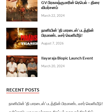
GV பிரகாஷ்குமாரின் ரெபெல் – திரை
விமர்சனம்
March 22, 2024
நானியின் ‘தி பாரடைஸ்’ படத்தின்
பிரமாண்ட டீசர் வெளியீடு!
August 7, 2026
Ilayaraja Biopic Launch Event
March 20, 2024
RECENT POSTS
நானியின் ‘தி பாரடைஸ்’ படத்தின் பிரமாண்ட டீசர் வெளியீடு!
தமிழ்நாடு முதலமைச்சராக சிறப்புக் கதாபாத்திரத்தில்