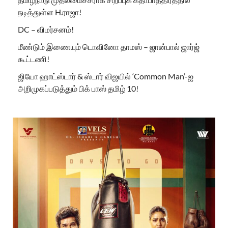
நடித்துள்ள H.ராஜா!
DC – விமர்சனம்!
மீண்டும் இணையும் டொவினோ தாமஸ் – ஜான்பால் ஜார்ஜ்
கூட்டணி!
ஜியோ ஹாட்ஸ்டார் & ஸ்டார் விஜயில் ‘Common Man’-ஐ
அறிமுகப்படுத்தும் பிக் பாஸ் தமிழ் 10!