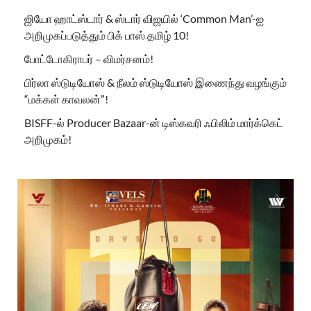
ஜியோ ஹாட்ஸ்டார் & ஸ்டார் விஜயில் ‘Common Man’-ஐ
அறிமுகப்படுத்தும் பிக் பாஸ் தமிழ் 10!
போட்டோகிராபர் – விமர்சனம்!
பிர்லா ஸ்டுடியோஸ் & நீலம் ஸ்டுடியோஸ் இணைந்து வழங்கும்
“மக்கள் காவலன்”!
BISFF-ல் Producer Bazaar-ன் டிஸ்கவரி ஃபிலிம் மார்க்கெட்
அறிமுகம்!