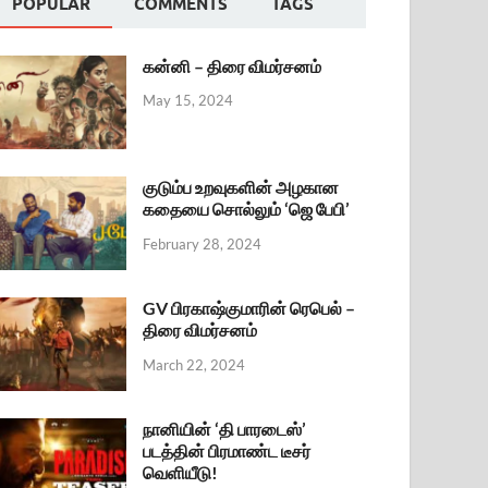
POPULAR
COMMENTS
TAGS
கன்னி – திரை விமர்சனம்
May 15, 2024
குடும்ப உறவுகளின் அழகான
கதையை சொல்லும் ‘ஜெ பேபி’
February 28, 2024
GV பிரகாஷ்குமாரின் ரெபெல் –
திரை விமர்சனம்
March 22, 2024
நானியின் ‘தி பாரடைஸ்’
படத்தின் பிரமாண்ட டீசர்
வெளியீடு!