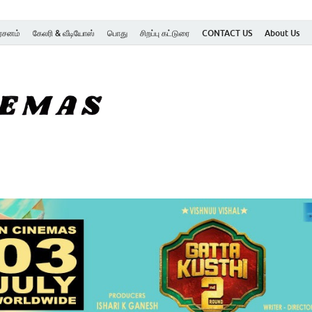
ர்சனம்
கேலரி & வீடியோஸ்
பொது
சிறப்பு கட்டுரை
CONTACT US
About Us
SK Cinemas