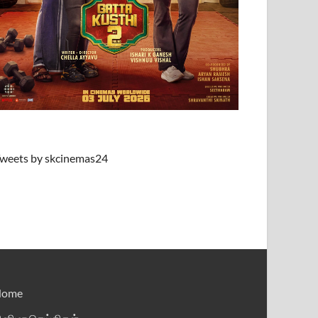
weets by skcinemas24
Home