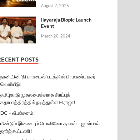
August 7, 2026
Ilayaraja Biopic Launch
Event
March 20, 2024
RECENT POSTS
நானியின் ‘தி பாரடைஸ்’ படத்தின் பிரமாண்ட டீசர்
வெளியீடு!
தமிழ்நாடு முதலமைச்சராக சிறப்புக்
கதாபாத்திரத்தில் நடித்துள்ள H.ராஜா!
DC – விமர்சனம்!
மீண்டும் இணையும் டொவினோ தாமஸ் – ஜான்பால்
ஜார்ஜ் கூட்டணி!