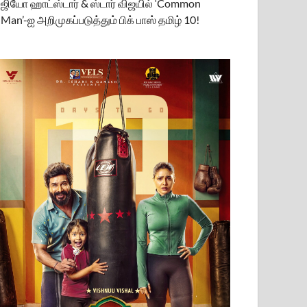
ஜியோ ஹாட்ஸ்டார் & ஸ்டார் விஜயில் ‘Common
Man’-ஐ அறிமுகப்படுத்தும் பிக் பாஸ் தமிழ் 10!