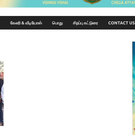
கேலரி & வீடியோஸ்
பொது
சிறப்பு கட்டுரை
CONTACT US