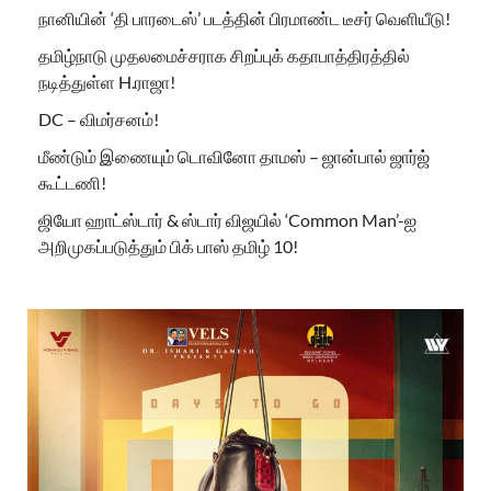
நானியின் ‘தி பாரடைஸ்’ படத்தின் பிரமாண்ட டீசர் வெளியீடு!
தமிழ்நாடு முதலமைச்சராக சிறப்புக் கதாபாத்திரத்தில்
நடித்துள்ள H.ராஜா!
DC – விமர்சனம்!
மீண்டும் இணையும் டொவினோ தாமஸ் – ஜான்பால் ஜார்ஜ்
கூட்டணி!
ஜியோ ஹாட்ஸ்டார் & ஸ்டார் விஜயில் ‘Common Man’-ஐ
அறிமுகப்படுத்தும் பிக் பாஸ் தமிழ் 10!