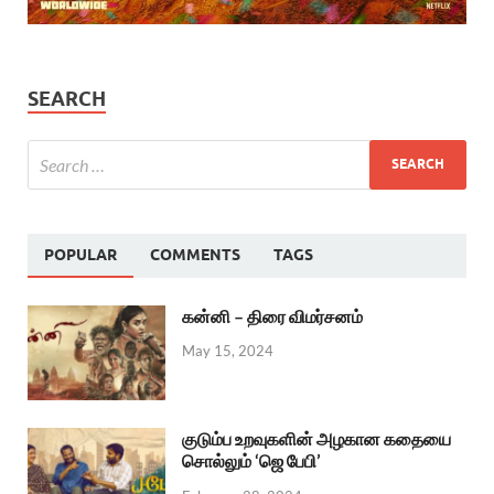
SEARCH
POPULAR
COMMENTS
TAGS
கன்னி – திரை விமர்சனம்
May 15, 2024
குடும்ப உறவுகளின் அழகான கதையை
சொல்லும் ‘ஜெ பேபி’