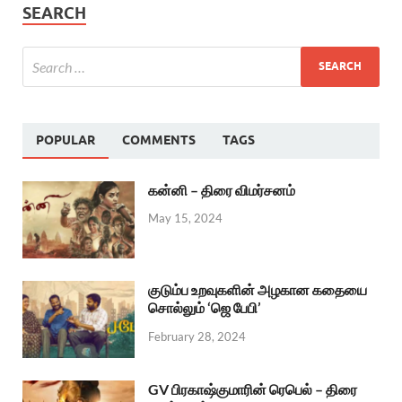
SEARCH
POPULAR
COMMENTS
TAGS
கன்னி – திரை விமர்சனம்
May 15, 2024
குடும்ப உறவுகளின் அழகான கதையை
சொல்லும் ‘ஜெ பேபி’
February 28, 2024
GV பிரகாஷ்குமாரின் ரெபெல் – திரை