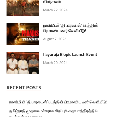
விமர்சனம்
March 22, 2024
நானியின் ‘தி பாரடைஸ்’ படத்தின்
பிரமாண்ட டீசர் வெளியீடு!
August 7, 2026
Ilayaraja Biopic Launch Event
March 20, 2024
RECENT POSTS
நானியின் ‘தி பாரடைஸ்’ படத்தின் பிரமாண்ட டீசர் வெளியீடு!
தமிழ்நாடு முதலமைச்சராக சிறப்புக் கதாபாத்திரத்தில்
நடித்துள்ள H.ராஜா!