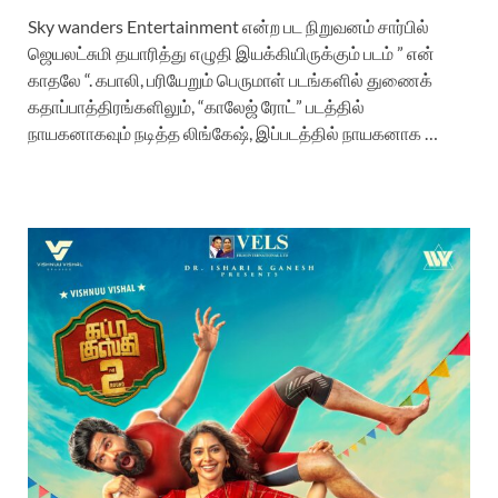
Sky wanders Entertainment என்ற பட நிறுவனம் சார்பில்
ஜெயலட்சுமி தயாரித்து எழுதி இயக்கியிருக்கும் படம் ” என்
காதலே “. கபாலி, பரியேறும் பெருமாள் படங்களில் துணைக்
கதாப்பாத்திரங்களிலும், “காலேஜ் ரோட்” படத்தில்
நாயகனாகவும் நடித்த லிங்கேஷ், இப்படத்தில் நாயகனாக …