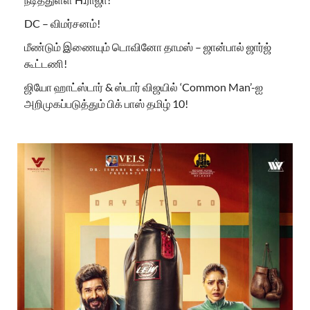
DC – விமர்சனம்!
மீண்டும் இணையும் டொவினோ தாமஸ் – ஜான்பால் ஜார்ஜ்
கூட்டணி!
ஜியோ ஹாட்ஸ்டார் & ஸ்டார் விஜயில் ‘Common Man’-ஐ
அறிமுகப்படுத்தும் பிக் பாஸ் தமிழ் 10!