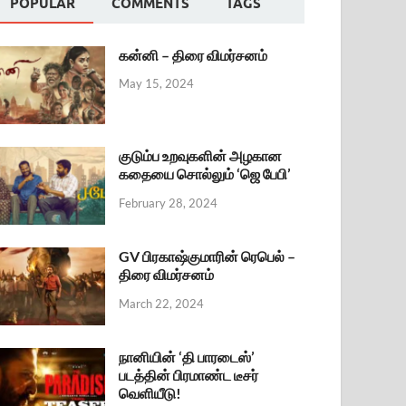
POPULAR
COMMENTS
TAGS
கன்னி – திரை விமர்சனம்
May 15, 2024
குடும்ப உறவுகளின் அழகான
கதையை சொல்லும் ‘ஜெ பேபி’
February 28, 2024
GV பிரகாஷ்குமாரின் ரெபெல் –
திரை விமர்சனம்
March 22, 2024
நானியின் ‘தி பாரடைஸ்’
படத்தின் பிரமாண்ட டீசர்
வெளியீடு!