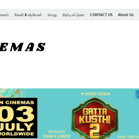
ர்சனம்
கேலரி & வீடியோஸ்
பொது
சிறப்பு கட்டுரை
CONTACT US
About Us
SK Cinemas