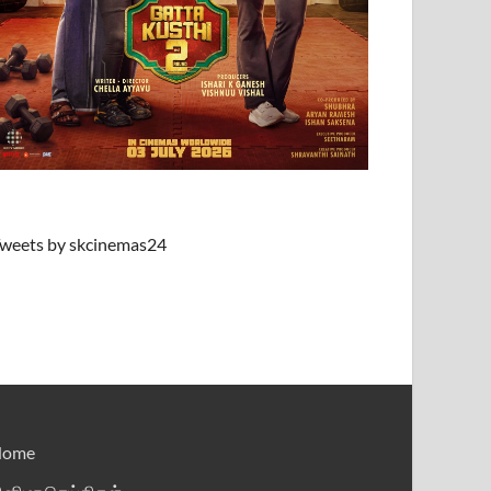
weets by skcinemas24
Home