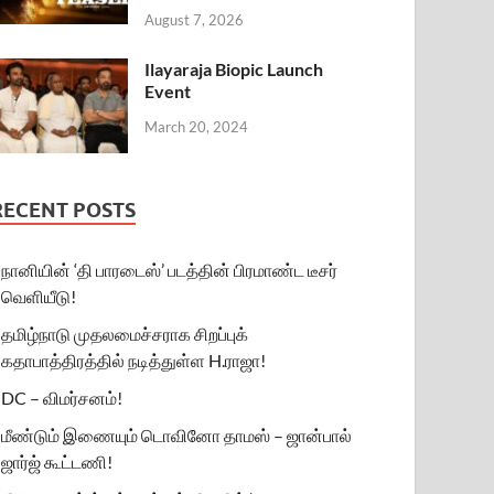
August 7, 2026
Ilayaraja Biopic Launch
Event
March 20, 2024
RECENT POSTS
நானியின் ‘தி பாரடைஸ்’ படத்தின் பிரமாண்ட டீசர்
வெளியீடு!
தமிழ்நாடு முதலமைச்சராக சிறப்புக்
கதாபாத்திரத்தில் நடித்துள்ள H.ராஜா!
DC – விமர்சனம்!
மீண்டும் இணையும் டொவினோ தாமஸ் – ஜான்பால்
ஜார்ஜ் கூட்டணி!