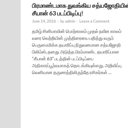
பிரமாண்டமாக துவங்கிய சத்யஜோதியின
சீயான் 63 படப்பிடிப்பு!
June 14, 2026
-
by
admin
-
Leave a Comment
தமிழ் சினிமாவின் பொற்காலம் முதல் நவீன காலம்
வரை வெற்றியின் முத்திரையை பதித்து வரும்
பெருமைமிக்க தயாரிப்பு நிறுவனமான சத்யஜோதி
பிலிம்ஸ், தனது அடுத்த பிரம்மாண்ட தயாரிப்பான
“சீயான் 63” படத்தின் படப்பிடிப்பை
அதிகாரப்பூர்வமாகத் தொடங்கியுள்ளது. அறிவிப்பு
வெளியான தருணத்திலிருந்தே ரசிகர்கள் …