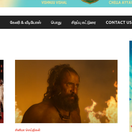
கேலரி & வீடியோஸ்
பொது
சிறப்பு கட்டுரை
CONTACT US
சினிமா செய்திகள்