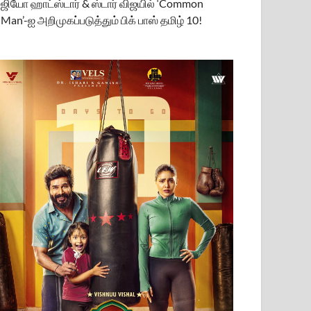
ஜியோ ஹாட்ஸ்டார் & ஸ்டார் விஜயில் ‘Common
Man’-ஐ அறிமுகப்படுத்தும் பிக் பாஸ் தமிழ் 10!