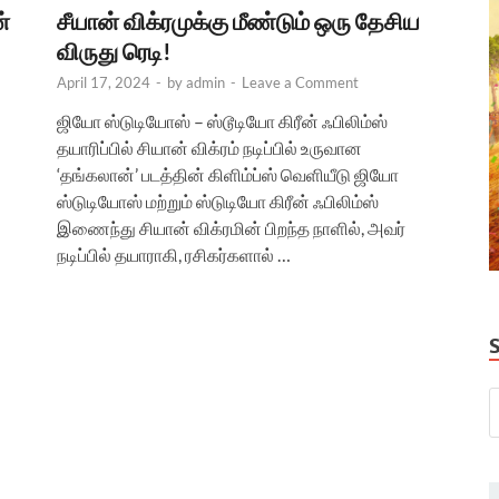
்
சீயான் விக்ரமுக்கு மீண்டும் ஒரு தேசிய
விருது ரெடி!
April 17, 2024
-
by
admin
-
Leave a Comment
ஜியோ ஸ்டுடியோஸ் – ஸ்டூடியோ கிரீன் ஃபிலிம்ஸ்
தயாரிப்பில் சியான் விக்ரம் நடிப்பில் உருவான
‘தங்கலான்’ படத்தின் கிளிம்ப்ஸ் வெளியீடு ஜியோ
ஸ்டுடியோஸ் மற்றும் ஸ்டுடியோ கிரீன் ஃபிலிம்ஸ்
இணைந்து சியான் விக்ரமின் பிறந்த நாளில், அவர்
நடிப்பில் தயாராகி, ரசிகர்களால் …