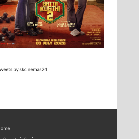
weets by skcinemas24
Home