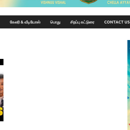
கேலரி & வீடியோஸ்
பொது
சிறப்பு கட்டுரை
CONTACT US