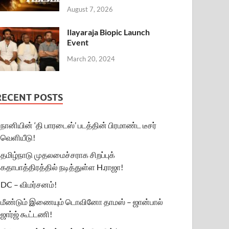
August 7, 2026
Ilayaraja Biopic Launch
Event
March 20, 2024
RECENT POSTS
நானியின் ‘தி பாரடைஸ்’ படத்தின் பிரமாண்ட டீசர்
வெளியீடு!
தமிழ்நாடு முதலமைச்சராக சிறப்புக்
கதாபாத்திரத்தில் நடித்துள்ள H.ராஜா!
DC – விமர்சனம்!
மீண்டும் இணையும் டொவினோ தாமஸ் – ஜான்பால்
ஜார்ஜ் கூட்டணி!