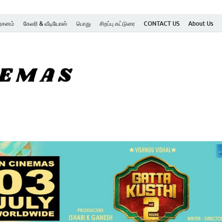
ர்சனம்
கேலரி & வீடியோஸ்
பொது
சிறப்பு கட்டுரை
CONTACT US
About Us
SK Cinemas