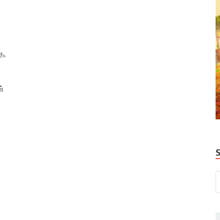
த,
ன்