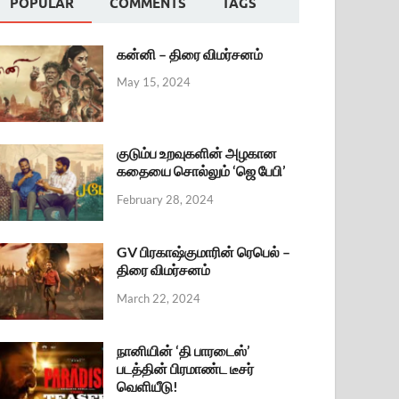
POPULAR
COMMENTS
TAGS
கன்னி – திரை விமர்சனம்
May 15, 2024
குடும்ப உறவுகளின் அழகான
கதையை சொல்லும் ‘ஜெ பேபி’
February 28, 2024
GV பிரகாஷ்குமாரின் ரெபெல் –
திரை விமர்சனம்
March 22, 2024
நானியின் ‘தி பாரடைஸ்’
படத்தின் பிரமாண்ட டீசர்
வெளியீடு!