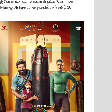
ஜியோ ஹாட்ஸ்டார் & ஸ்டார் விஜயில் ‘Common
Man’-ஐ அறிமுகப்படுத்தும் பிக் பாஸ் தமிழ் 10!